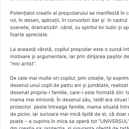
Potenţialul creativ al preşcolarului se manifestă în cad
rol, în desen, aplicaţii, în convorbiri dar şi în cadru
scenete, dramatizări când, cu spiritul lor ludic şi s
foarte apreciate.
La această vârstă, copilul preşcolar este o sursă in
motivare şi argumentare, iar prin dirijarea paşilor 
”mic artist”.
De cele mai multe ori copilul, prin creaţie, îşi expr
desenul unui copil de patru ani şi jumătate, realizat
desenat propria-i familie, care-i este formată din: ta
mama mai minionă. În desenul său, tatăl era situat în
protector peste întreaga familie, mama situată între
de picior, iar surioara mai mică lipită de el, că doar
poate – a cuprins în mica sa operă tot ”UNIVERSUL” l
din creaţia sa: protecţia şi siguranţa oferită de ta