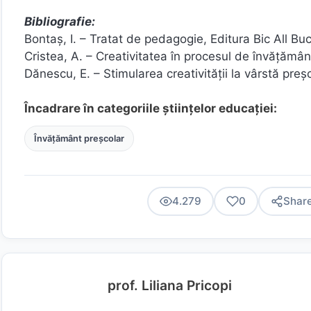
Bibliografie:
Bontaş, I. – Tratat de pedagogie, Editura Bic All Bu
Cristea, A. – Creativitatea în procesul de învăţămâ
Dănescu, E. – Stimularea creativităţii la vârstă preş
Încadrare în categoriile științelor educației:
Învățământ preșcolar
4.279
0
Shar
prof. Liliana Pricopi