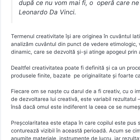
după ce nu vom mai fi, o operă care ne
Leonardo Da Vinci.
Termenul creativitate îşi are originea în cuvântul lat
analizăm cuvântul din punct de vedere etimologic, 
dinamic, care se dezvoltă şi-şi atinge apogeul prin 
Dealtfel creativitatea poate fi definită şi ca un proc
produsele finite, bazate pe originalitate şi foarte ca
Fiecare om se naşte cu darul de a fi creativ, cu o i
de dezvoltarea lui creativă, este variabil rezultatul
însă dacă omul este indiferent la ceea ce se numeşte
Preşcolaritatea este etapa în care copilul este pus să 
conturează vizibil în această perioadă. Acum se ci
anumite materiale, instrumente de lucru, iar rezulta