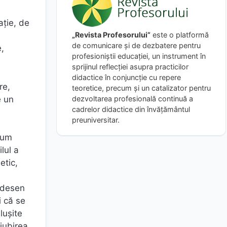
aţie, de
„Revista Profesorului”
este o platformă
de comunicare și de dezbatere pentru
e,
profesioniștii educației, un instrument în
sprijinul reflecției asupra practicilor
didactice în conjuncție cu repere
re,
teoretice, precum și un catalizator pentru
e un
dezvoltarea profesională continuă a
cadrelor didactice din învățământul
preuniversitar.
acum
lul a
etic,
n desen
i că se
luşite
iubirea