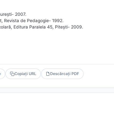
cureşti- 2007.
nt, Revista de Pedagogie- 1992.
colară, Editura Paralela 45, Piteşti- 2009.
e
Copiați URL
Descărcați PDF
PDF