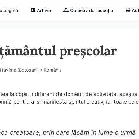
a pagină
Arhiva
Colectiv de redacție
Aut
ățământul preșcolar
 Havîrna (Botoşani) • România
tea la copii, indiferent de domenii de activitate, aceşti
imă pentru a-şi manifesta spiritul creativ, iar toate cele
nca creatoare, prin care lăsăm în lume o urmă