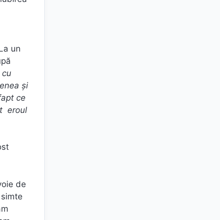
 La un
upă
a cu
venea şi
fapt ce
it eroul
ost
voie de
 simte
năm