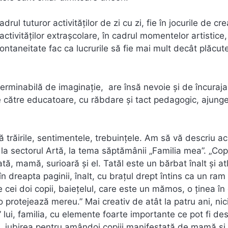
rul tuturor activităţilor de zi cu zi, fie în jocurile de cre
l activităţilor extraşcolare, în cadrul momentelor artistice,
pontaneitate fac ca lucrurile să fie mai mult decât plăcut
terminabilă de imaginaţie, are însă nevoie şi de încuraja
de către educatoare, cu răbdare şi tact pedagogic, ajung
imă trăirile, sentimentele, trebuinţele. Am să vă descriu 
 la sectorul Artă, la tema săptămânii „Familia mea”. „Copi
tă, mamă, surioară şi el. Tatăl este un bărbat înalt şi atl
 dreapta paginii, înalt, cu braţul drept întins ca un ram
 cei doi copii, baieţelul, care este un mămos, o ţinea î
 o protejează mereu.” Mai creativ de atât la patru ani, nic
ui, familia, cu elemente foarte importante ce pot fi des
tă, iubirea pentru amândoi copiii manifestată de mamă şi 