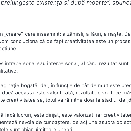
 prelungeşte existenţa şi după moarte”, spun
in „creare”, care înseamnă: a zămisli, a făuri, a naşte. D
vom concluziona că de fapt creativitatea este un proces
acţiune.
es intrapersonal sau interpersonal, al cărui rezultat sunt
litative.
maginaţie bogată, dar, în funcţie de cât de mult este pr
 – dacă aceasta este valorificată, rezultatele vor fi pe mă
 creativitatea sa, totul va rămâne doar la stadiul de „d
facă lucruri, este dirijat, este valorizat, iar creativitat
menteză nevoia de cunoaştere, de acţiune asupra obiectu
tele sunt chiar uimitoare uneori.