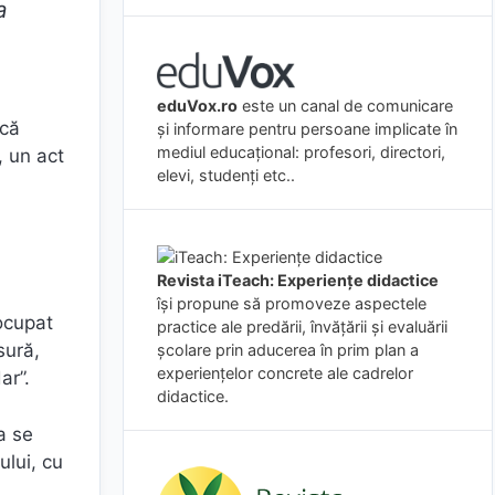
ea
eduVox.ro
este un canal de comunicare
acă
și informare pentru persoane implicate în
mediul educațional: profesori, directori,
, un act
elevi, studenți etc..
Revista iTeach: Experienţe didactice
îşi propune să promoveze aspectele
eocupat
practice ale predării, învăţării şi evaluării
sură,
şcolare prin aducerea în prim plan a
experienţelor concrete ale cadrelor
ar”.
didactice.
ea se
lui, cu