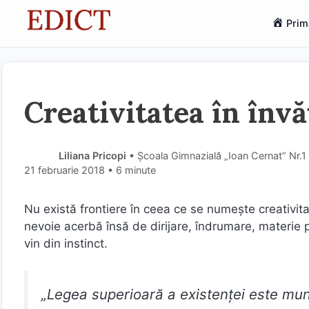
Sari
Prim
la
conținut
Creativitatea în înv
Liliana Pricopi
• Școala Gimnazială „Ioan Cernat” Nr.1
21 februarie 2018
• 6 minute
Nu există frontiere în ceea ce se numeşte creativita
nevoie acerbă însă de dirijare, îndrumare, materie pr
vin din instinct.
„Legea superioară a existenţei este mu