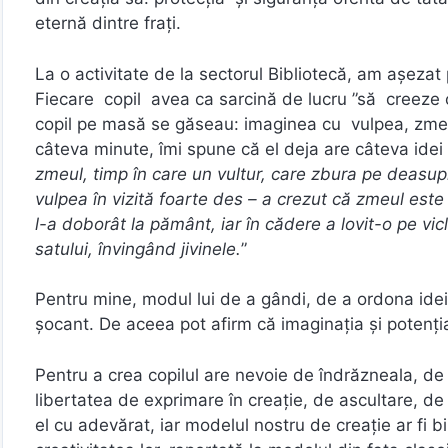
eternă dintre fraţi.
La o activitate de la sectorul Bibliotecă, am aşezat
Fiecare copil avea ca sarcină de lucru ”să creeze 
copil pe masă se găseau: imaginea cu vulpea, zmeul 
câteva minute, îmi spune că el deja are câteva idei ş
zmeul, timp în care un vultur, care zbura pe deasup
vulpea în vizită foarte des – a crezut că zmeul este t
l-a doborât la pământ, iar în cădere a lovit-o pe vi
satului, învingând jivinele.
”
Pentru mine, modul lui de a gândi, de a ordona ideile
şocant. De aceea pot afirm că imaginaţia şi potenţial
Pentru a crea copilul are nevoie de îndrăzneala, de cu
libertatea de exprimare în creaţie, de ascultare, de
el cu adevărat, iar modelul nostru de creaţie ar fi b