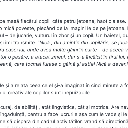
 pe masă fiecărui copil câte patru jetoane, haotic alese.
o mică poveste, plecând de la imagini le de pe jetoane.
– de jucarie, vulturul în zbor şi un copil. Un băieţel, d
i îmi transmite: ”
Nică , din amintiri din copilărie, se juc
ra casei lui, unde avea multe găini în curte – de aceea 
ot o pasăre, a atacat zmeul, dar s-a încâlcit în firul lui, 
cleană, care tocmai furase o găină şi astfel Nică a deven
 şi a relata ceea ce el şi-a imaginat în cinci minute a f
ul creativ ale copiilor sunt inepuizabile.
raj, de abilități, atât lingvistice, cât şi motrice. Are ne
 îngăduinţă, pentru a face lucrurile aşa cum le vede şi le
ine să dispară din cadrul activităţilor, vrând să direcţio