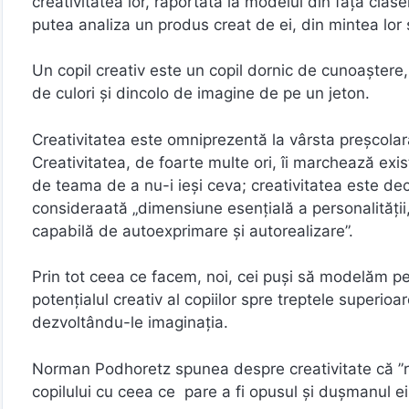
creativitatea lor, raportată la modelul din faţa cla
putea analiza un produs creat de ei, din mintea lor ş
Un copil creativ este un copil dornic de cunoaştere,
de culori şi dincolo de imagine de pe un jeton.
Creativitatea este omniprezentă la vârsta preşcolară
Creativitatea, de foarte multe ori, îi marchează exis
de teama de a nu-i ieşi ceva; creativitatea este dec
consideraată „dimensiune esenţială a personalităţii
capabilă de autoexprimare şi autorealizare”.
Prin tot ceea ce facem, noi, cei puşi să modelăm pe
potenţialul creativ al copiilor spre treptele superioa
dezvoltându-le imaginaţia.
Norman Podhoretz spunea despre creativitate că ”re
copilului cu ceea ce pare a fi opusul şi duşmanul ei, 