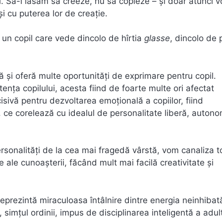
sei. Să-i lăsăm să creeze, nu să copieze – şi doar atunci 
i cu puterea lor de creaţie.
 un copil care vede dincolo de hîrtia
glasse
, dincolo de 
 şi oferă multe oportunităţi de exprimare pentru copil.
tenţa copilului, acesta fiind de foarte multe ori afectat
isivă pentru dezvoltarea emoţională a copiilor, fiind
, ce corelează cu idealul de personalitate liberă, auton
rsonalităţi de la cea mai fragedă vârstă, vom canaliza t
re ale cunoaşterii, făcând mult mai facilă creativitate şi
prezintă miraculoasa întâlnire dintre energia neinhibat
simţul ordinii, impus de disciplinarea inteligentă a adult