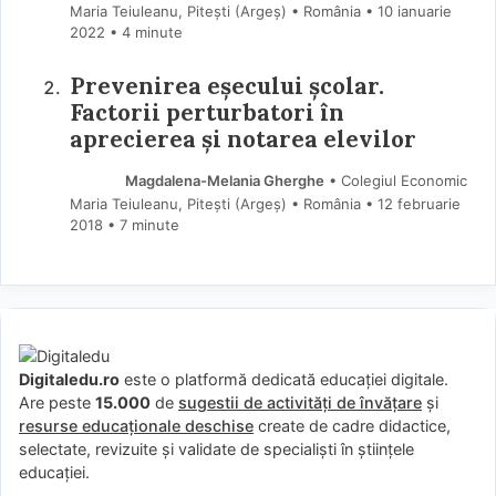
Maria Teiuleanu, Pitești (Argeş) • România
10 ianuarie
2022
• 4 minute
Prevenirea eșecului școlar.
Factorii perturbatori în
aprecierea și notarea elevilor
Magdalena-Melania Gherghe
• Colegiul Economic
Maria Teiuleanu, Pitești (Argeş) • România
12 februarie
2018
• 7 minute
Digitaledu.ro
este o platformă dedicată educației digitale.
Are peste
15.000
de
sugestii de activități de învățare
și
resurse educaționale deschise
create de cadre didactice,
selectate, revizuite și validate de specialiști în științele
educației.