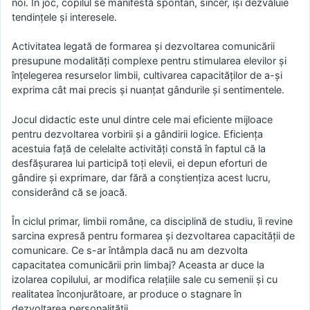
noi. În joc, copilul se manifestă spontan, sincer, îşi dezvăluie
tendinţele şi interesele.
Activitatea legată de formarea şi dezvoltarea comunicării
presupune modalităţi complexe pentru stimularea elevilor şi
înţelegerea resurselor limbii, cultivarea capacităţilor de a-şi
exprima cât mai precis şi nuanţat gândurile şi sentimentele.
Jocul didactic este unul dintre cele mai eficiente mijloace
pentru dezvoltarea vorbirii şi a gândirii logice. Eficienţa
acestuia faţă de celelalte activităţi constă în faptul că la
desfăşurarea lui participă toţi elevii, ei depun eforturi de
gândire şi exprimare, dar fără a conştienţiza acest lucru,
considerând că se joacă.
În ciclul primar, limbii române, ca disciplină de studiu, îi revine
sarcina expresă pentru formarea şi dezvoltarea capacităţii de
comunicare. Ce s-ar întâmpla dacă nu am dezvolta
capacitatea comunicării prin limbaj? Aceasta ar duce la
izolarea copilului, ar modifica relaţiile sale cu semenii şi cu
realitatea înconjurătoare, ar produce o stagnare în
dezvoltarea personalităţii.