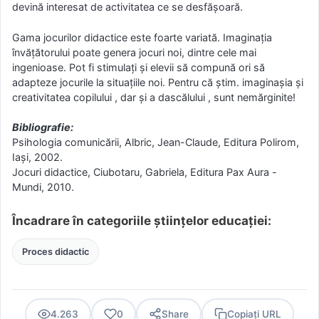
devină interesat de activitatea ce se desfăşoară.
Gama jocurilor didactice este foarte variată. Imaginaţia
învăţătorului poate genera jocuri noi, dintre cele mai
ingenioase. Pot fi stimulaţi şi elevii să compună ori să
adapteze jocurile la situaţiile noi. Pentru că ştim. imaginaşia şi
creativitatea copilului , dar şi a dascălului , sunt nemărginite!
Bibliografie:
Psihologia comunicării, Albric, Jean-Claude, Editura Polirom,
Iaşi, 2002.
Jocuri didactice, Ciubotaru, Gabriela, Editura Pax Aura -
Mundi, 2010.
Încadrare în categoriile științelor educației:
Proces didactic
4.263
0
Share
Copiați URL