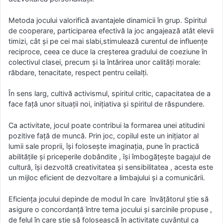
Metoda jocului valorifică avantajele dinamicii în grup. Spiritul
de cooperare, participarea efectivă la joc angajează atât elevii
timizi, cât şi pe cei mai slabi,stimulează curentul de influenţe
reciproce, ceea ce duce la creşterea gradului de coeziune în
colectivul clasei, precum şi la întărirea unor calităţi morale:
răbdare, tenacitate, respect pentru ceilalţi.
În sens larg, cultivă activismul, spiritul critic, capacitatea de a
face faţă unor situaţii noi, iniţiativa şi spiritul de răspundere.
Ca activitate, jocul poate contribui la formarea unei atitudini
pozitive faţă de muncă. Prin joc, copilul este un iniţiator al
lumii sale proprii, îşi foloseşte imaginaţia, pune în practică
abilităţile şi priceperile dobândite , îşi îmbogăţeşte bagajul de
cultură, îşi dezvoltă creativitatea şi sensibilitatea , acesta este
un mijloc eficient de dezvoltare a limbajului şi a comunicării.
Eficienţa jocului depinde de modul în care învăţătorul ştie să
asigure o concordanţă între tema jocului şi sarcinile propuse ,
de felul în care ştie să folosească în activitate cuvântul ca