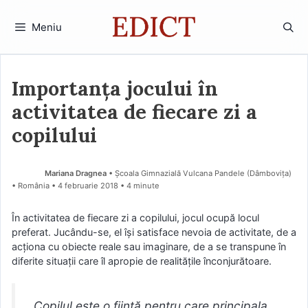
Sari
la
Meniu
conținut
Importanţa jocului în
activitatea de fiecare zi a
copilului
Mariana Dragnea
• Școala Gimnazială Vulcana Pandele (Dâmboviţa)
• România
4 februarie 2018
• 4 minute
În activitatea de fiecare zi a copilului, jocul ocupă locul
preferat. Jucându-se, el îşi satisface nevoia de activitate, de a
acţiona cu obiecte reale sau imaginare, de a se transpune în
diferite situaţii care îl apropie de realităţile înconjurătoare.
„Copilul este o fiinţă pentru care principala