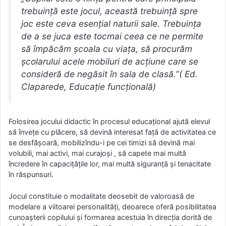
trebuinţă este jocul, această trebuinţă spre
joc este ceva esenţial naturii sale. Trebuinţa
de a se juca este tocmai ceea ce ne permite
să împăcăm şcoala cu viaţa, să procurăm
şcolarului acele mobiluri de acţiune care se
consideră de negăsit în sala de clasă.”( Ed.
Claparede, Educaţie funcţională)
Folosirea jocului didactic în procesul educaţional ajută elevul
să înveţe cu plăcere, să devină interesat faţă de activitatea ce
se desfăşoară, mobilizîndu-i pe cei timizi să devină mai
volubili, mai activi, mai curajoşi , să capete mai multă
încredere în capaciţăţile lor, mai multă siguranţă şi tenacitate
în răspunsuri.
Jocul constituie o modalitate deosebit de valoroasă de
modelare a viitoarei personalităţi, deoarece oferă posibilitatea
cunoaşterii copilului şi formarea acestuia în direcţia dorită de