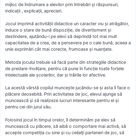
mijloc de îndrumare a elevilor prin întrebări şi răspunsuri,
indicaţii , explicaţii, aprecieri.
Jocul imprimă activităţii didactice un caracter viu şi atrăgător,
induce o stare de bună dispoziţie, de divertisment şi
destindere, ajutându-i pe elevi să deprindă tot mai mult
capacitatea de a crea, de a persevera pe o cale bună, aceea a
unie exprimări cât mai corecte, frumoase şi nuanţate.
Metoda jocului trebuie să facă parte din strategiile didactice
de predare-învăţare, pentru că pune în funcţie toate forţele
intelectuale ale şcolarilor, dar şi trăirile lor afective.
La acestă vârstă copilul munceşte jucându-se şi asta îi face o
plăcere deosebită. Prin activitatea de joc, elevul ajunge să
muncească şi să realizeze lucruri interesante pentru el şi
pentru cei din jurul său.
Folosind jocul în timpul orelor, îl determinăm pe elev să
muncească cu plăcere, să aibă o comportare mai activă, să
accepte competiţia cu sine şi cu ceilalţi parteneri de joc, să