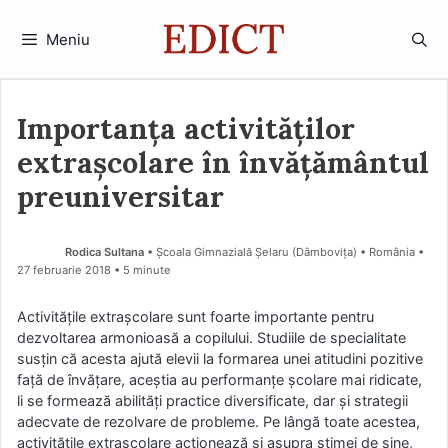
Sari
la
Meniu
conținut
Importanța activităților
extrașcolare în învățământul
preuniversitar
Rodica Sultana
• Școala Gimnazială Șelaru (Dâmboviţa) • România
27 februarie 2018
• 5 minute
Activitățile extrașcolare sunt foarte importante pentru
dezvoltarea armonioasă a copilului. Studiile de specialitate
susțin că acesta ajută elevii la formarea unei atitudini pozitive
față de învățare, aceștia au performanțe școlare mai ridicate,
li se formează abilități practice diversificate, dar și strategii
adecvate de rezolvare de probleme. Pe lângă toate acestea,
activitățile extrașcolare acționează și asupra stimei de sine,