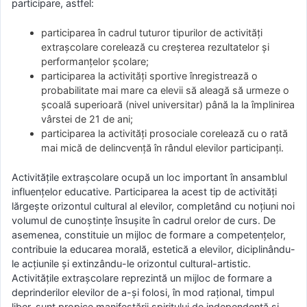
participare, astfel:
participarea în cadrul tuturor tipurilor de activități
extrașcolare corelează cu creșterea rezultatelor și
performanțelor școlare;
participarea la activități sportive înregistrează o
probabilitate mai mare ca elevii să aleagă să urmeze o
școală superioară (nivel universitar) până la la împlinirea
vârstei de 21 de ani;
participarea la activități prosociale corelează cu o rată
mai mică de delincvență în rândul elevilor participanți.
Activitățile extrașcolare ocupă un loc important în ansamblul
influențelor educative. Participarea la acest tip de activități
lărgește orizontul cultural al elevilor, completând cu noțiuni noi
volumul de cunoștințe însușite în cadrul orelor de curs. De
asemenea, constituie un mijloc de formare a competențelor,
contribuie la educarea morală, estetică a elevilor, diciplinându-
le acțiunile și extinzându-le orizontul cultural-artistic.
Activitățile extrașcolare reprezintă un mijloc de formare a
deprinderilor elevilor de a-și folosi, în mod rațional, timpul
liber, sunt propice manifestării spiritului de independență și