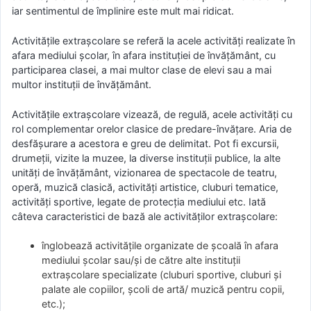
iar sentimentul de împlinire este mult mai ridicat.
Activitățile extrașcolare se referă la acele activități realizate în
afara mediului școlar, în afara instituției de învățământ, cu
participarea clasei, a mai multor clase de elevi sau a mai
multor instituții de învățământ.
Activitățile extrașcolare vizează, de regulă, acele activități cu
rol complementar orelor clasice de predare-învățare. Aria de
desfășurare a acestora e greu de delimitat. Pot fi excursii,
drumeții, vizite la muzee, la diverse instituții publice, la alte
unități de învățământ, vizionarea de spectacole de teatru,
operă, muzică clasică, activități artistice, cluburi tematice,
activități sportive, legate de protecția mediului etc. Iată
câteva caracteristici de bază ale activităților extrașcolare:
înglobează activitățile organizate de școală în afara
mediului școlar sau/și de către alte instituții
extrașcolare specializate (cluburi sportive, cluburi și
palate ale copiilor, școli de artă/ muzică pentru copii,
etc.);