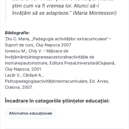
știm cum va fi vremea lor. Atunci să-i
învățăm să se adapteze.” (Maria Montessori)
Bibliografie:
Ţîru C. Maria, „Pedagogia activităţilor extracurriculare” –
Suport de curs, Cluj-Napoca 2007
Ionescu M.; Chiş V. – Mijloace de
învăţământşiintegrareaacestoraînactivităţile de
instruireşiautoinstruire, Editura PresaUniversitarăClujeană,
Cluj-Napoca, 2001
Lazăr V., Cărăşel A.,
Psihopedagogiaactivităţilorextracurriculare, Ed. Arves,
Craiova, 2007.
Încadrare în categoriile științelor educației:
Alternative educaționale