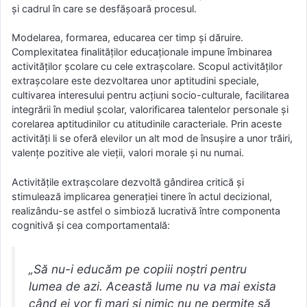
și cadrul în care se desfășoară procesul.
Modelarea, formarea, educarea cer timp și dăruire.
Complexitatea finalităților educaționale impune îmbinarea
activităților școlare cu cele extrașcolare. Scopul activităților
extrașcolare este dezvoltarea unor aptitudini speciale,
cultivarea interesului pentru acțiuni socio-culturale, facilitarea
integrării în mediul școlar, valorificarea talentelor personale și
corelarea aptitudinilor cu atitudinile caracteriale. Prin aceste
activități li se oferă elevilor un alt mod de însușire a unor trăiri,
valențe pozitive ale vieții, valori morale și nu numai.
Activitățile extrașcolare dezvoltă gândirea critică și
stimulează implicarea generației tinere în actul decizional,
realizându-se astfel o simbioză lucrativă între componenta
cognitivă și cea comportamentală:
„Să nu-i educăm pe copiii noștri pentru
lumea de azi. Această lume nu va mai exista
când ei vor fi mari și nimic nu ne permite să