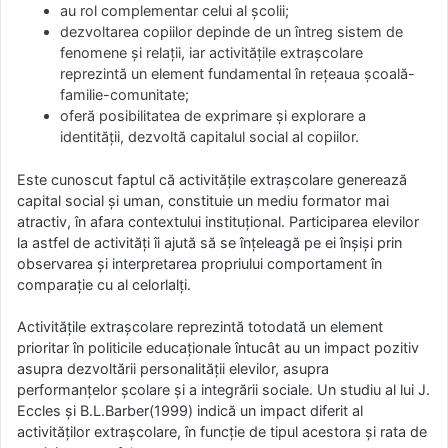
au rol complementar celui al școlii;
dezvoltarea copiilor depinde de un întreg sistem de
fenomene și relații, iar activitățile extrașcolare
reprezintă un element fundamental în rețeaua școală-
familie-comunitate;
oferă posibilitatea de exprimare și explorare a
identității, dezvoltă capitalul social al copiilor.
Este cunoscut faptul că activitățile extrașcolare generează
capital social și uman, constituie un mediu formator mai
atractiv, în afara contextului instituțional. Participarea elevilor
la astfel de activități îi ajută să se înțeleagă pe ei înșiși prin
observarea și interpretarea propriului comportament în
comparație cu al celorlalți.
Activitățile extrașcolare reprezintă totodată un element
prioritar în politicile educaționale întucât au un impact pozitiv
asupra dezvoltării personalității elevilor, asupra
performanțelor școlare și a integrării sociale. Un studiu al lui J.
Eccles și B.L.Barber(1999) indică un impact diferit al
activităților extrașcolare, în funcție de tipul acestora și rata de