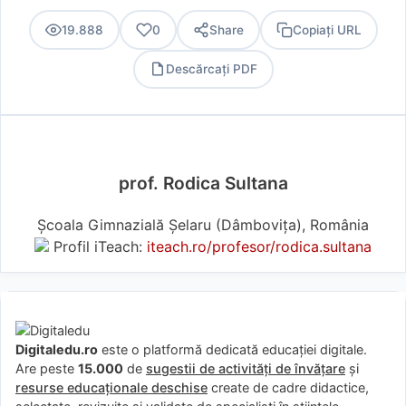
19.888
0
Share
Copiați URL
Descărcați PDF
PDF
prof. Rodica Sultana
Școala Gimnazială Șelaru (Dâmboviţa), România
Profil iTeach:
iteach.ro/profesor/rodica.sultana
Digitaledu.ro
este o platformă dedicată educației digitale.
Are peste
15.000
de
sugestii de activități de învățare
și
resurse educaționale deschise
create de cadre didactice,