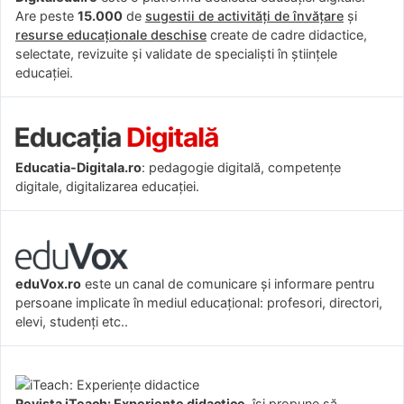
Are peste
15.000
de
sugestii de activități de învățare
și
resurse educaționale deschise
create de cadre didactice,
selectate, revizuite și validate de specialiști în științele
educației.
Educatia-Digitala.ro
: pedagogie digitală, competențe
digitale, digitalizarea educației.
eduVox.ro
este un canal de comunicare și informare pentru
persoane implicate în mediul educațional: profesori, directori,
elevi, studenți etc..
Revista iTeach: Experienţe didactice
îşi propune să