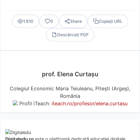
1.910
0
Share
Copiați URL
Descărcați PDF
PDF
prof. Elena Curtașu
Colegiul Economic Maria Teiuleanu, Pitești (Argeş),
România
Profil iTeach:
iteach.ro/profesor/elena.curtasu
Digitaledu.ro
este o platformă dedicată educației digitale.