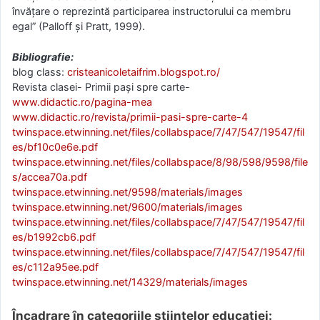
învăţare o reprezintă participarea instructorului ca membru
egal” (Palloff şi Pratt, 1999).
Bibliografie:
blog class:
cristeanicoletaifrim.blogspot.ro/
Revista clasei- Primii pași spre carte-
www.didactic.ro/pagina-mea
www.didactic.ro/revista/primii-pasi-spre-carte-4
twinspace.etwinning.net/files/collabspace/7/47/547/19547/fil
es/bf10c0e6e.pdf
twinspace.etwinning.net/files/collabspace/8/98/598/9598/file
s/accea70a.pdf
twinspace.etwinning.net/9598/materials/images
twinspace.etwinning.net/9600/materials/images
twinspace.etwinning.net/files/collabspace/7/47/547/19547/fil
es/b1992cb6.pdf
twinspace.etwinning.net/files/collabspace/7/47/547/19547/fil
es/c112a95ee.pdf
twinspace.etwinning.net/14329/materials/images
Încadrare în categoriile științelor educației: