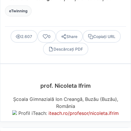
eTwinning
2.607
0
Share
Copiați URL
Descărcați PDF
PDF
prof. Nicoleta Ifrim
Școala Gimnazială Ion Creangă, Buzău (Buzău),
România
Profil iTeach:
iteach.ro/profesor/nicoleta.ifrim