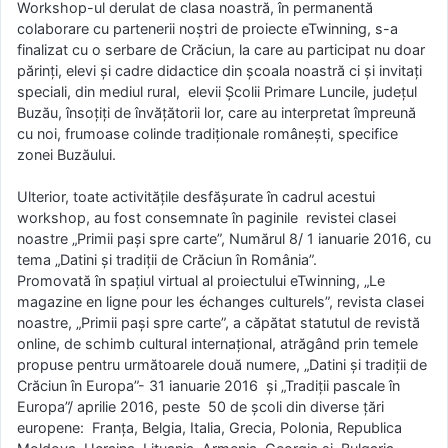
Workshop-ul derulat de clasa noastră, în permanentă
colaborare cu partenerii noștri de proiecte eTwinning, s-a
finalizat cu o serbare de Crăciun, la care au participat nu doar
părinți, elevi și cadre didactice din școala noastră ci și invitați
speciali, din mediul rural, elevii Școlii Primare Luncile, județul
Buzău, însoțiți de învățătorii lor, care au interpretat împreună
cu noi, frumoase colinde tradiționale românești, specifice
zonei Buzăului.
Ulterior, toate activitățile desfășurate în cadrul acestui
workshop, au fost consemnate în paginile revistei clasei
noastre „Primii pași spre carte”, Numărul 8/ 1 ianuarie 2016, cu
tema „Datini și tradiții de Crăciun în România”.
Promovată în spațiul virtual al proiectului eTwinning, „Le
magazine en ligne pour les échanges culturels”, revista clasei
noastre, „Primii pași spre carte”, a căpătat statutul de revistă
online, de schimb cultural internațional, atrăgând prin temele
propuse pentru următoarele două numere, „Datini și tradiții de
Crăciun în Europa”- 31 ianuarie 2016 și „Tradiții pascale în
Europa”/ aprilie 2016, peste 50 de școli din diverse țări
europene: Franța, Belgia, Italia, Grecia, Polonia, Republica