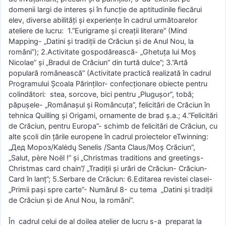
domenii largi de interes și în funcție de aptitudinile fiecărui
elev, diverse abilități și experiențe în cadrul următoarelor
ateliere de lucru: 1.”Eurigrame și creații literare” (Mind
Mapping- „Datini și tradiții de Crăciun și de Anul Nou, la
români”); 2.Activitate gospodărească- „Ghetuța lui Moș
Nicolae” și „Bradul de Crăciun” din turtă dulce”; 3.”Artă
populară românească” (Activitate practică realizată în cadrul
Programului Școala Părinților- confecționare obiecte pentru
colindători: stea, sorcove, bici pentru „Plugușor”, tobă;
păpușele- „Românașul și Româncuța”, felicitări de Crăciun în
tehnica Quilling și Origami, ornamente de brad ș.a.; 4.”Felicitări
de Crăciun, pentru Europa”- schimb de felicitări de Crăciun, cu
alte școli din țările europene în cadrul proiectelor eTwinning:
„Дед Мороз/Kalėdų Senelis /Santa Claus/Moș Crăciun”,
„Salut, père Noël !” și „Christmas traditions and greetings-
Christmas card chain”/ „Tradiții și urări de Crăciun- Crăciun-
Card în lanț”; 5.Serbare de Crăciun: 6.Editarea revistei clasei-
„Primii pași spre carte”- Numărul 8- cu tema „Datini și tradiții
de Crăciun și de Anul Nou, la români”.
În cadrul celui de al doilea atelier de lucru s-a preparat la