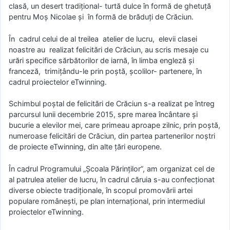
clasă, un desert tradițional- turtă dulce în formă de ghetuță
pentru Moș Nicolae și în formă de brăduți de Crăciun.
În cadrul celui de al treilea atelier de lucru, elevii clasei
noastre au realizat felicitări de Crăciun, au scris mesaje cu
urări specifice sărbătorilor de iarnă, în limba engleză și
franceză, trimițându-le prin poștă, școlilor- partenere, în
cadrul proiectelor eTwinning.
Schimbul poștal de felicitări de Crăciun s-a realizat pe întreg
parcursul lunii decembrie 2015, spre marea încântare și
bucurie a elevilor mei, care primeau aproape zilnic, prin poștă,
numeroase felicitări de Crăciun, din partea partenerilor noștri
de proiecte eTwinning, din alte țări europene.
În cadrul Programului „Școala Părinților”, am organizat cel de
al patrulea atelier de lucru, în cadrul căruia s-au confecționat
diverse obiecte tradiționale, în scopul promovării artei
populare românești, pe plan internațional, prin intermediul
proiectelor eTwinning.