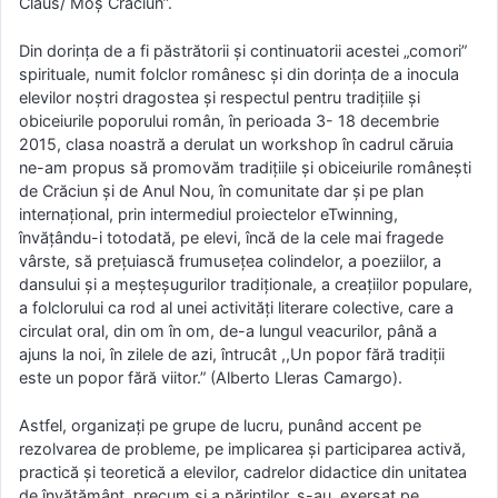
Claus/ Moș Crăciun”.
Din dorința de a fi păstrătorii și continuatorii acestei „comori”
spirituale, numit folclor românesc și din dorința de a inocula
elevilor noștri dragostea și respectul pentru tradițiile și
obiceiurile poporului român, în perioada 3- 18 decembrie
2015, clasa noastră a derulat un workshop în cadrul căruia
ne-am propus să promovăm tradiţiile şi obiceiurile românești
de Crăciun și de Anul Nou, în comunitate dar și pe plan
internațional, prin intermediul proiectelor eTwinning,
învăţându-i totodată, pe elevi, încă de la cele mai fragede
vârste, să prețuiască frumuseţea colindelor, a poeziilor, a
dansului şi a meşteşugurilor tradiţionale, a creațiilor populare,
a folclorului ca rod al unei activități literare colective, care a
circulat oral, din om în om, de-a lungul veacurilor, până a
ajuns la noi, în zilele de azi, întrucât ,,Un popor fără tradiţii
este un popor fără viitor.” (Alberto Lleras Camargo).
Astfel, organizați pe grupe de lucru, punând accent pe
rezolvarea de probleme, pe implicarea și participarea activă,
practică și teoretică a elevilor, cadrelor didactice din unitatea
de învățământ, precum și a părinților, s-au exersat pe