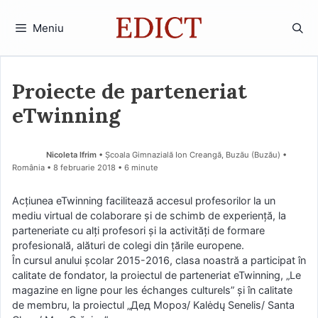
Sari
la
Meniu
conținut
Proiecte de parteneriat
eTwinning
Nicoleta Ifrim
• Școala Gimnazială Ion Creangă, Buzău (Buzău) •
România
8 februarie 2018
• 6 minute
Acţiunea eTwinning facilitează accesul profesorilor la un
mediu virtual de colaborare şi de schimb de experienţă, la
parteneriate cu alţi profesori şi la activităţi de formare
profesională, alături de colegi din ţările europene.
În cursul anului școlar 2015-2016, clasa noastră a participat în
calitate de fondator, la proiectul de parteneriat eTwinning, „Le
magazine en ligne pour les échanges culturels” și în calitate
de membru, la proiectul „Дед Мороз/ Kalėdų Senelis/ Santa