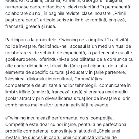
Moldova, Ucraina, Lituania, Armenia, Georgia și Bulgaria,
numeroase cadre didactice și elevi redactând în permanentă
colaborare cu noi, în paginile revistei clasei noastre, „Primii
pași spre carte”, articole scrise în limbile: română, engleză,
franceză, greacă și rusă.
Participarea la proiectele eTwinning ne-a implicat în activităţi
noi de învăţare, facilitându-ne accesul la un mediu virtual de
colaborare şi de schimb de experienţă, la parteneriate cu alte
școli europene, oferindu-ni-se posibilitatea de a comunica cu
alte cadre didactice și elevi din ţările participante, de a afla
elemente de specific cultural și educativ în ţările partenere,
înlesnirea dialogului intercultural, îmbunătăţirea
competenţele de utilizare a noilor tehnologii, comunicarea în
limbi străine (engleză, franceză, rusă) și crearea unui mediu
școlar atractiv prin diversificarea situaţiilor de învăţare și prin
combinarea mai multor teme în activităţi relevante.
eTwinning încurajează performanţa, nu şi competiţia.
Competiţia este doar cu noi înşine, pentru a ne perfecţiona
propriile competenţe, cunoştinţe şi atitudini! „Cheia unei
învăţări de succes în cadrul unei comunităţi virtuale de