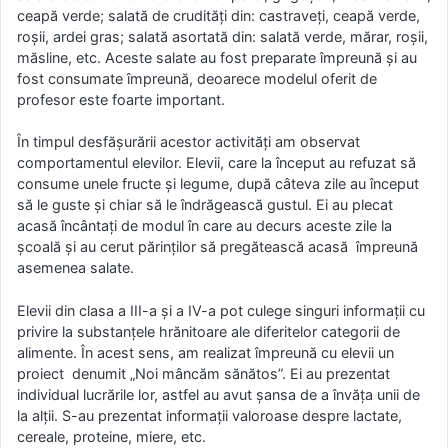
ceapă verde; salată de crudități din: castraveți, ceapă verde,
roșii, ardei gras; salată asortată din: salată verde, mărar, roșii,
măsline, etc. Aceste salate au fost preparate împreună și au
fost consumate împreună, deoarece modelul oferit de
profesor este foarte important.
În timpul desfășurării acestor activități am observat
comportamentul elevilor. Elevii, care la început au refuzat să
consume unele fructe și legume, după câteva zile au început
să le guste și chiar să le îndrăgească gustul. Ei au plecat
acasă încântați de modul în care au decurs aceste zile la
școală și au cerut părinților să pregătească acasă împreună
asemenea salate.
Elevii din clasa a III-a și a IV-a pot culege singuri informații cu
privire la substanțele hrănitoare ale diferitelor categorii de
alimente. În acest sens, am realizat împreună cu elevii un
proiect denumit „Noi mâncăm sănătos”. Ei au prezentat
individual lucrările lor, astfel au avut șansa de a învăța unii de
la alții. S-au prezentat informații valoroase despre lactate,
cereale, proteine, miere, etc.