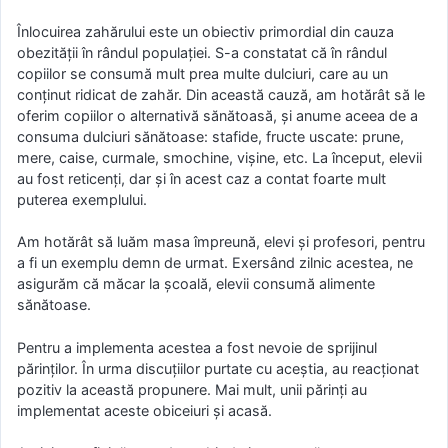
Înlocuirea zahărului este un obiectiv primordial din cauza
obezității în rândul populației. S-a constatat că în rândul
copiilor se consumă mult prea multe dulciuri, care au un
conținut ridicat de zahăr. Din această cauză, am hotărât să le
oferim copiilor o alternativă sănătoasă, și anume aceea de a
consuma dulciuri sănătoase: stafide, fructe uscate: prune,
mere, caise, curmale, smochine, vișine, etc. La început, elevii
au fost reticenți, dar și în acest caz a contat foarte mult
puterea exemplului.
Am hotărât să luăm masa împreună, elevi și profesori, pentru
a fi un exemplu demn de urmat. Exersând zilnic acestea, ne
asigurăm că măcar la școală, elevii consumă alimente
sănătoase.
Pentru a implementa acestea a fost nevoie de sprijinul
părinților. În urma discuțiilor purtate cu aceștia, au reacționat
pozitiv la această propunere. Mai mult, unii părinți au
implementat aceste obiceiuri și acasă.