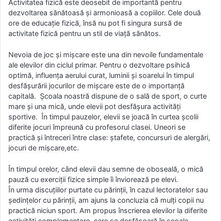
Activitatea fizică este deosebit de importantă pentru
dezvoltarea sănătoasă și armonioasă a copiilor. Cele două
ore de educație fizică, însă nu pot fi singura sursă de
activitate fizică pentru un stil de viață sănătos.
Nevoia de joc și mișcare este una din nevoile fundamentale
ale elevilor din ciclul primar. Pentru o dezvoltare psihică
optimă, influența aerului curat, luminii și soarelui în timpul
desfășurării jocurilor de mișcare este de o importanță
capitală. Școala noastră dispune de o sală de sport, o curte
mare și una mică, unde elevii pot desfășura activități
sportive. În timpul pauzelor, elevii se joacă în curtea școlii
diferite jocuri împreună cu profesorul clasei. Uneori se
practică și întreceri între clase: ștafete, concursuri de alergări,
jocuri de mișcare,etc.
În timpul orelor, când elevii dau semne de oboseală, o mică
pauză cu exerciții fizice simple îi înviorează pe elevi.
În urma discuțiilor purtate cu părinții, în cazul lectoratelor sau
ședințelor cu părinții, am ajuns la concluzia că mulți copii nu
practică niciun sport. Am propus înscrierea elevilor la diferite
activități complementare, care se desfășoară în școala