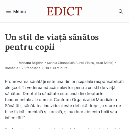
Sari
la
Meniu
conținut
Un stil de viaţă sănătos
pentru copii
Mariana Bogdan
• Școala Gimnazială Aurel Vlaicu, Arad (Arad) •
România
26 februarie 2018
• 10 minute
Promovarea sănătății este una din principalele responsabilități
ale școlii în vederea educării elevilor pentru un stil de viață
sănătos. Dreptul la sănătate este unul din drepturile
fundamentale ale omului. Conform Organizației Mondiale a
Sănătății, sănătatea individului este definită drept „o stare de
bine fizică , mentală și socială, și nu doar absența bolii sau
infirmității”.