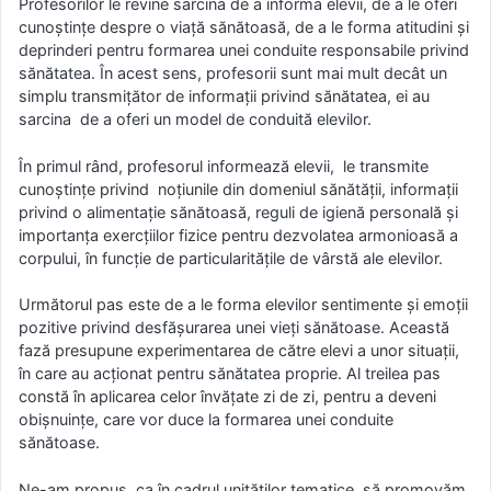
Profesorilor le revine sarcina de a informa elevii, de a le oferi
cunoștințe despre o viață sănătoasă, de a le forma atitudini și
deprinderi pentru formarea unei conduite responsabile privind
sănătatea. În acest sens, profesorii sunt mai mult decât un
simplu transmițător de informații privind sănătatea, ei au
sarcina de a oferi un model de conduită elevilor.
În primul rând, profesorul informează elevii, le transmite
cunoștințe privind noțiunile din domeniul sănătății, informații
privind o alimentație sănătoasă, reguli de igienă personală și
importanța exercțiilor fizice pentru dezvolatea armonioasă a
corpului, în funcție de particularitățile de vârstă ale elevilor.
Următorul pas este de a le forma elevilor sentimente și emoții
pozitive privind desfășurarea unei vieți sănătoase. Această
fază presupune experimentarea de către elevi a unor situații,
în care au acționat pentru sănătatea proprie. Al treilea pas
constă în aplicarea celor învățate zi de zi, pentru a deveni
obișnuințe, care vor duce la formarea unei conduite
sănătoase.
Ne-am propus, ca în cadrul unităților tematice, să promovăm