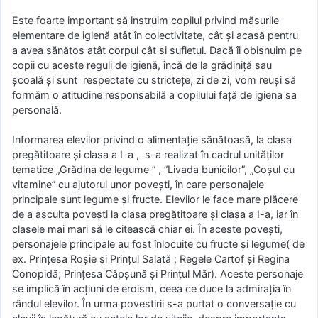
Este foarte important să instruim copilul privind măsurile
elementare de igienă atât în colectivitate, cât şi acasă pentru
a avea sănătos atât corpul cât si sufletul. Dacă îi obisnuim pe
copii cu aceste reguli de igienă, încă de la grădiniţă sau
şcoală şi sunt respectate cu stricteţe, zi de zi, vom reuși să
formăm o atitudine responsabilă a copilului față de igiena sa
personală.
Informarea elevilor privind o alimentație sănătoasă, la clasa
pregătitoare și clasa a I-a , s-a realizat în cadrul unităților
tematice „Grădina de legume ” , ”Livada bunicilor”, „Coșul cu
vitamine” cu ajutorul unor povești, în care personajele
principale sunt legume și fructe. Elevilor le face mare plăcere
de a asculta povești la clasa pregătitoare și clasa a I-a, iar în
clasele mai mari să le citească chiar ei. În aceste povești,
personajele principale au fost înlocuite cu fructe și legume( de
ex. Prințesa Roșie și Prințul Salată ; Regele Cartof și Regina
Conopidă; Prințesa Căpșună și Prințul Măr). Aceste personaje
se implică în acțiuni de eroism, ceea ce duce la admirația în
rândul elevilor. În urma povestirii s-a purtat o conversație cu