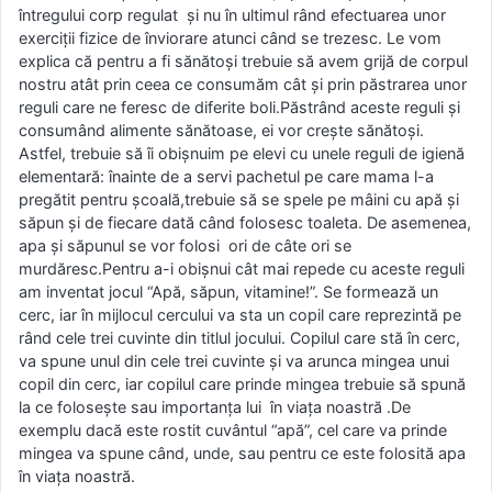
întregului corp regulat şi nu în ultimul rând efectuarea unor
exerciţii fizice de înviorare atunci când se trezesc. Le vom
explica că pentru a fi sănătoşi trebuie să avem grijă de corpul
nostru atât prin ceea ce consumăm cât şi prin păstrarea unor
reguli care ne feresc de diferite boli.Păstrând aceste reguli şi
consumând alimente sănătoase, ei vor creşte sănătoşi.
Astfel, trebuie să îi obişnuim pe elevi cu unele reguli de igienă
elementară: înainte de a servi pachetul pe care mama l-a
pregătit pentru şcoală,trebuie să se spele pe mâini cu apă şi
săpun și de fiecare dată când folosesc toaleta. De asemenea,
apa şi săpunul se vor folosi ori de câte ori se
murdăresc.Pentru a-i obişnui cât mai repede cu aceste reguli
am inventat jocul “Apă, săpun, vitamine!”. Se formează un
cerc, iar în mijlocul cercului va sta un copil care reprezintă pe
rând cele trei cuvinte din titlul jocului. Copilul care stă în cerc,
va spune unul din cele trei cuvinte şi va arunca mingea unui
copil din cerc, iar copilul care prinde mingea trebuie să spună
la ce foloseşte sau importanţa lui în viaţa noastră .De
exemplu dacă este rostit cuvântul “apă”, cel care va prinde
mingea va spune când, unde, sau pentru ce este folosită apa
în viaţa noastră.