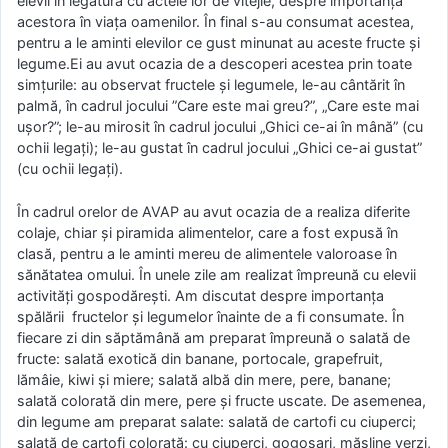
elevii în legătură cu actele lor de vitejie, despre importanța
acestora în viața oamenilor. În final s-au consumat acestea,
pentru a le aminti elevilor ce gust minunat au aceste fructe și
legume.Ei au avut ocazia de a descoperi acestea prin toate
simțurile: au observat fructele și legumele, le-au cântărit în
palmă, în cadrul jocului ”Care este mai greu?”, „Care este mai
ușor?”; le-au mirosit în cadrul jocului „Ghici ce-ai în mână” (cu
ochii legați); le-au gustat în cadrul jocului „Ghici ce-ai gustat”
(cu ochii legați).
În cadrul orelor de AVAP au avut ocazia de a realiza diferite
colaje, chiar și piramida alimentelor, care a fost expusă în
clasă, pentru a le aminti mereu de alimentele valoroase în
sănătatea omului. În unele zile am realizat împreună cu elevii
activități gospodărești. Am discutat despre importanța
spălării fructelor și legumelor înainte de a fi consumate. În
fiecare zi din săptămână am preparat împreună o salată de
fructe: salată exotică din banane, portocale, grapefruit,
lămâie, kiwi și miere; salată albă din mere, pere, banane;
salată colorată din mere, pere și fructe uscate. De asemenea,
din legume am preparat salate: salată de cartofi cu ciuperci;
salată de cartofi colorată: cu ciuperci, gogoșari, măsline verzi,