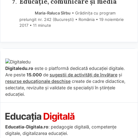
Educație, comunicare și media
Maria-Raluca Sîrbu
• Grădinița cu program
prelungit nr. 242 (Bucureşti) • România
19 noiembrie
2017
• 11 minute
Digitaledu.ro
este o platformă dedicată educației digitale.
Are peste
15.000
de
sugestii de activități de învățare
și
resurse educaționale deschise
create de cadre didactice,
selectate, revizuite și validate de specialiști în științele
educației.
Educatia-Digitala.ro
: pedagogie digitală, competențe
digitale, digitalizarea educației.