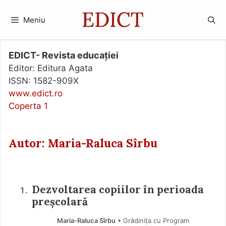
Sari
la
Meniu
conținut
EDICT- Revista educației
Editor: Editura Agata
ISSN: 1582-909X
www.edict.ro
Coperta 1
Autor: Maria-Raluca Sîrbu
Dezvoltarea copiilor în perioada
preșcolară
Maria-Raluca Sîrbu
• Grădinița cu Program