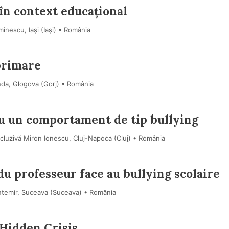
în context educațional
inescu, Iași (Iaşi) • România
 primare
nda, Glogova (Gorj) • România
cu un comportament de tip bullying
cluzivă Miron Ionescu, Cluj-Napoca (Cluj) • România
e du professeur face au bullying scolaire
ntemir, Suceava (Suceava) • România
 Hidden Crisis