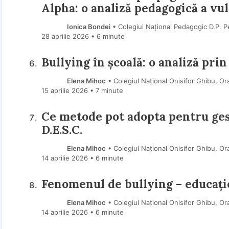
Alpha: o analiză pedagogică a vu
Ionica Bondei
• Colegiul Național Pedagogic D.P. Pe
28 aprilie 2026
• 6 minute
Bullying în școală: o analiză pri
Elena Mihoc
• Colegiul Național Onisifor Ghibu, Or
15 aprilie 2026
• 7 minute
Ce metode pot adopta pentru gest
D.E.S.C.
Elena Mihoc
• Colegiul Național Onisifor Ghibu, Or
14 aprilie 2026
• 6 minute
Fenomenul de bullying – educație
Elena Mihoc
• Colegiul Național Onisifor Ghibu, Or
14 aprilie 2026
• 6 minute