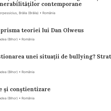
lnerabilităților contemporane
rpessicius, Brăila (Brăila) • România
n prisma teoriei lui Dan Olweus
adea (Bihor) • România
ionarea unei situații de bullying? Stra
adea (Bihor) • România
 și conștientizare
adea (Bihor) • România