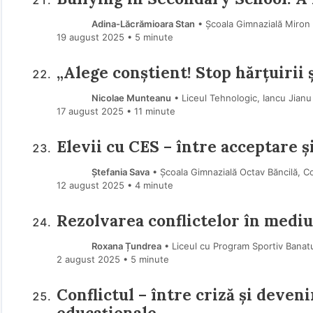
Adina-Lăcrămioara Stan
• Școala Gimnazială Miron
19 august 2025
• 5 minute
„Alege conştient! Stop hărțuirii
Nicolae Munteanu
• Liceul Tehnologic, Iancu Jianu
17 august 2025
• 11 minute
Elevii cu CES – între acceptare ș
Ștefania Sava
• Școala Gimnazială Octav Băncilă, C
12 august 2025
• 4 minute
Rezolvarea conflictelor în mediu
Roxana Țundrea
• Liceul cu Program Sportiv Banatu
2 august 2025
• 5 minute
Conflictul – între criză și deveni
educaționale