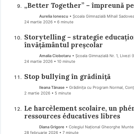
„Better Together” – împreună pen
Aurelia Ionescu
• Școala Gimnazială Mihail Sadovea
24 martie 2026
• 6 minute
Storytelling – strategie educațio
învățământul preșcolar
Amalia Ciobotaru
• Școala Gimnazială Nr. 1, Livezi 
24 martie 2026
• 10 minute
Stop bullying în grădiniță
Ileana Tănase
• Grădinița cu Program Normal, Conț
2 martie 2026
• 5 minute
Le harcèlement scolaire, un phén
ressources éducatives libres
Diana Grigore
• Colegiul Național Gheorghe Muntea
28 februarie 2026
• 7 minute