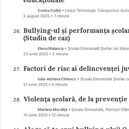
Corina Coliță
• Liceul Tehnologic Transporturi Auto
2 august 2025
• 7 minute
Bullying-ul și performanța școlar
(Studiu de caz)
Elena Malanca
• Școala Gimnazială Ștefan cel Mare,
23 iunie 2025
• 5 minute
Factori de risc ai delincvenței ju
Iulia-Adriana Cîrlescu
• Școala Gimnazială Ștefan ce
21 iunie 2025
• 5 minute
Violența școlară, de la prevenție
Mariana Mocăiţă
• Școala Gimnazială, Petrești (Dâ
15 iunie 2025
• 12 minute