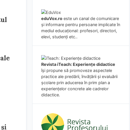
tul
eduVox.ro
este un canal de comunicare
și informare pentru persoane implicate în
mediul educațional: profesori, directori,
elevi, studenți etc..
nale
Revista iTeach: Experienţe didactice
îşi propune să promoveze aspectele
practice ale predării, învăţării şi evaluării
şcolare prin aducerea în prim plan a
experienţelor concrete ale cadrelor
didactice.
 și