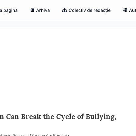
a pagină
Arhiva
Colectiv de redacție
Aut
 Can Break the Cycle of Bullying,
h
ntemir, Suceava (Suceava) • România