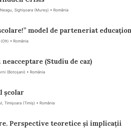
 Neagu, Sighișoara (Mureş) • România
 şcolare!” model de parteneriat educațio
 (Olt) • România
i neacceptare (Studiu de caz)
orni (Botoşani) • România
l școlar
l, Timișoara (Timiş) • România
re. Perspective teoretice și implicații