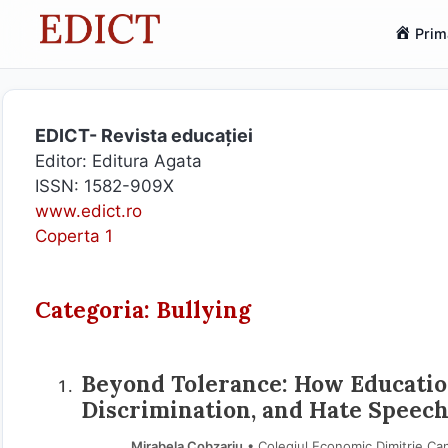
Sari
Prim
la
conținut
EDICT- Revista educației
Editor: Editura Agata
ISSN: 1582-909X
www.edict.ro
Coperta 1
Categoria: Bullying
Beyond Tolerance: How Education
Discrimination, and Hate Speec
Mirabela Cobzariu
• Colegiul Economic Dimitrie Ca