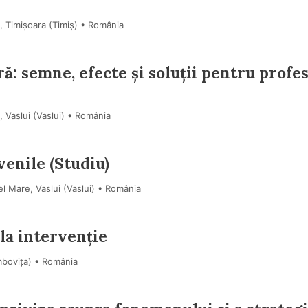
, Timișoara (Timiş) • România
ă: semne, efecte și soluții pentru profe
 Vaslui (Vaslui) • România
venile (Studiu)
l Mare, Vaslui (Vaslui) • România
 la intervenție
mboviţa) • România