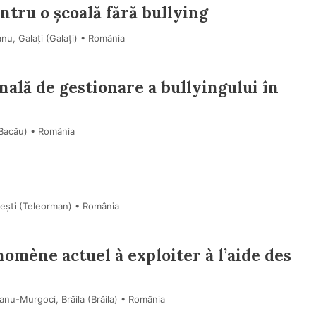
tru o școală fără bullying
nu, Galați (Galaţi) • România
nală de gestionare a bullyingului în
(Bacău) • România
ești (Teleorman) • România
omène actuel à exploiter à l’aide des
nu-Murgoci, Brăila (Brăila) • România