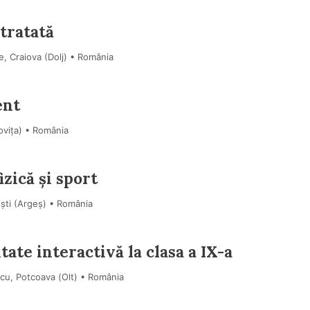
 tratată
e, Craiova (Dolj) • România
ent
viţa) • România
izică și sport
ești (Argeş) • România
tate interactivă la clasa a IX-a
cu, Potcoava (Olt) • România