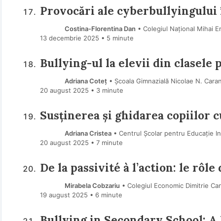
Provocări ale cyberbullyingului 
Costina-Florentina Dan
• Colegiul Național Mihai Em
13 decembrie 2025
• 5 minute
Bullying-ul la elevii din clasele
Adriana Coteț
• Școala Gimnazială Nicolae N. Cara
20 august 2025
• 3 minute
Susținerea și ghidarea copiilor 
Adriana Cristea
• Centrul Școlar pentru Educație In
20 august 2025
• 7 minute
De la passivité à l’action: le rôl
Mirabela Cobzariu
• Colegiul Economic Dimitrie Ca
19 august 2025
• 6 minute
Bullying in Secondary School: A