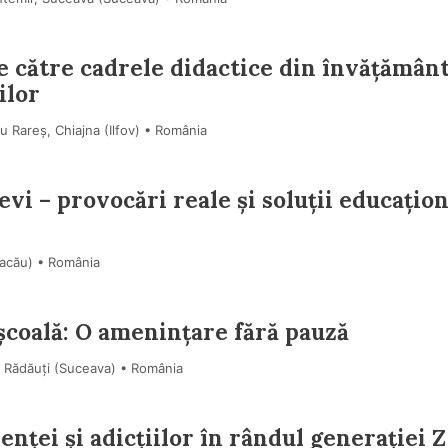
e către cadrele didactice din învățămân
ilor
u Rareș, Chiajna (Ilfov) • România
evi – provocări reale și soluții educațio
(Bacău) • România
școală: O amenințare fără pauză
, Rădăuți (Suceava) • România
ței și adicțiilor în rândul generației Z