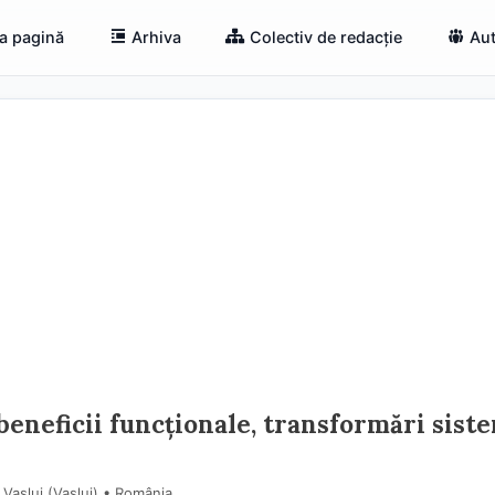
a pagină
Arhiva
Colectiv de redacție
Aut
beneficii funcționale, transformări sist
Vaslui (Vaslui) • România