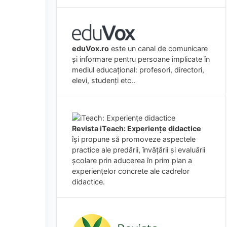
eduVox.ro
este un canal de comunicare
și informare pentru persoane implicate în
mediul educațional: profesori, directori,
elevi, studenți etc..
Revista iTeach: Experienţe didactice
îşi propune să promoveze aspectele
practice ale predării, învăţării şi evaluării
şcolare prin aducerea în prim plan a
experienţelor concrete ale cadrelor
didactice.