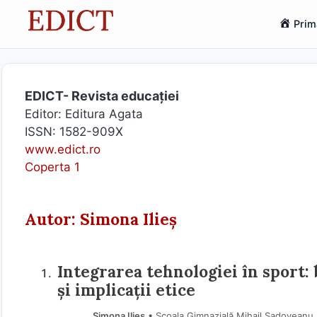
Sari
Prim
la
conținut
EDICT- Revista educației
Editor: Editura Agata
ISSN: 1582-909X
www.edict.ro
Coperta 1
Autor: Simona Ilieș
Integrarea tehnologiei în sport: 
și implicații etice
Simona Ilieș
• Școala Gimnazială Mihail Sadoveanu, 