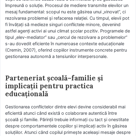
împreună o soluție. Procesul de mediere transmite elevilor un
mesaj fundamental: scopul nu este găsirea unui „vinovat”, ci
rezolvarea problemei și refacerea relației. Cu timpul, elevii pot
fi învățați să medieze singuri conflictele minore, devenind
astfel agenți activi ai unui climat școlar pozitiv. Programele de
tipul „elev-mediator” sau „cercul de rezolvare a problemelor”
s-au dovedit eficiente în numeroase contexte educaționale
(Cremin, 2007), oferind copiilor instrumente concrete pentru
gestionarea autonomă a tensiunilor interpersonale.
Parteneriat școală–familie și
implicații pentru practica
educațională
Gestionarea conflictelor dintre elevi devine considerabil mai
eficientă atunci când există o colaborare autentică între
școală și familie. Părinții trebuie informați cu tact și onestitate
despre comportamentele copiilor și implicați activ în găsirea
soluțiilor. Atunci când copilul primește aceleași mesaje despre