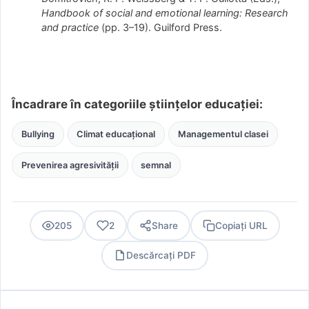
Handbook of social and emotional learning: Research
and practice
(pp. 3–19). Guilford Press.
Încadrare în categoriile științelor educației:
Bullying
Climat educațional
Managementul clasei
Prevenirea agresivității
semnal
205
2
Share
Copiați URL
Descărcați PDF
PDF