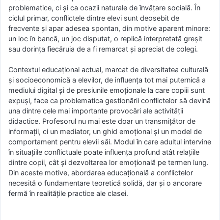
problematice, ci și ca ocazii naturale de învățare socială. În
ciclul primar, conflictele dintre elevi sunt deosebit de
frecvente și apar adesea spontan, din motive aparent minore:
un loc în bancă, un joc disputat, o replică interpretată greșit
sau dorința fiecăruia de a fi remarcat și apreciat de colegi.
Contextul educațional actual, marcat de diversitatea culturală
și socioeconomică a elevilor, de influența tot mai puternică a
mediului digital și de presiunile emoționale la care copiii sunt
expuși, face ca problematica gestionării conflictelor să devină
una dintre cele mai importante provocări ale activității
didactice. Profesorul nu mai este doar un transmițător de
informații, ci un mediator, un ghid emoțional și un model de
comportament pentru elevii săi. Modul în care adultul intervine
în situațiile conflictuale poate influența profund atât relațiile
dintre copii, cât și dezvoltarea lor emoțională pe termen lung.
Din aceste motive, abordarea educațională a conflictelor
necesită o fundamentare teoretică solidă, dar și o ancorare
fermă în realitățile practice ale clasei.