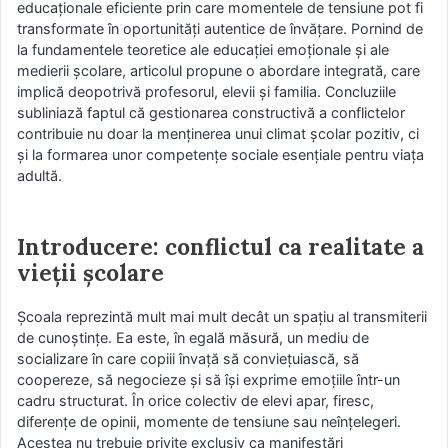
educaționale eficiente prin care momentele de tensiune pot fi
transformate în oportunități autentice de învățare. Pornind de
la fundamentele teoretice ale educației emoționale și ale
medierii școlare, articolul propune o abordare integrată, care
implică deopotrivă profesorul, elevii și familia. Concluziile
subliniază faptul că gestionarea constructivă a conflictelor
contribuie nu doar la menținerea unui climat școlar pozitiv, ci
și la formarea unor competențe sociale esențiale pentru viața
adultă.
Introducere: conflictul ca realitate a
vieții școlare
Școala reprezintă mult mai mult decât un spațiu al transmiterii
de cunoștințe. Ea este, în egală măsură, un mediu de
socializare în care copiii învață să conviețuiască, să
coopereze, să negocieze și să își exprime emoțiile într-un
cadru structurat. În orice colectiv de elevi apar, firesc,
diferențe de opinii, momente de tensiune sau neînțelegeri.
Acestea nu trebuie privite exclusiv ca manifestări