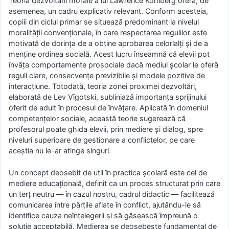
Teoria dezvoltării morale a lui Lawrence Kohlberg oferă, de
asemenea, un cadru explicativ relevant. Conform acesteia,
copiii din ciclul primar se situează predominant la nivelul
moralității convenționale, în care respectarea regulilor este
motivată de dorința de a obține aprobarea celorlalți și de a
menține ordinea socială. Acest lucru înseamnă că elevii pot
învăța comportamente prosociale dacă mediul școlar le oferă
reguli clare, consecvențe previzibile și modele pozitive de
interacțiune. Totodată, teoria zonei proximei dezvoltări,
elaborată de Lev Vîgotski, subliniază importanța sprijinului
oferit de adult în procesul de învățare. Aplicată în domeniul
competențelor sociale, această teorie sugerează că
profesorul poate ghida elevii, prin mediere și dialog, spre
niveluri superioare de gestionare a conflictelor, pe care
aceștia nu le-ar atinge singuri.
Un concept deosebit de util în practica școlară este cel de
mediere educațională, definit ca un proces structurat prin care
un terț neutru — în cazul nostru, cadrul didactic — facilitează
comunicarea între părțile aflate în conflict, ajutându-le să
identifice cauza neînțelegerii și să găsească împreună o
soluție acceptabilă. Medierea se deosebește fundamental de