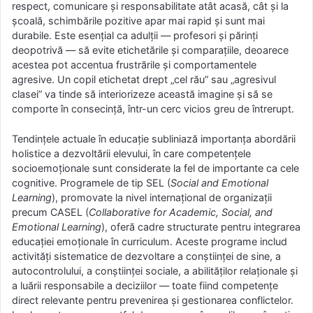
respect, comunicare și responsabilitate atât acasă, cât și la
școală, schimbările pozitive apar mai rapid și sunt mai
durabile. Este esențial ca adulții — profesori și părinți
deopotrivă — să evite etichetările și comparațiile, deoarece
acestea pot accentua frustrările și comportamentele
agresive. Un copil etichetat drept „cel rău” sau „agresivul
clasei” va tinde să interiorizeze această imagine și să se
comporte în consecință, într-un cerc vicios greu de întrerupt.
Tendințele actuale în educație subliniază importanța abordării
holistice a dezvoltării elevului, în care competențele
socioemoționale sunt considerate la fel de importante ca cele
cognitive. Programele de tip SEL (
Social and Emotional
Learning
), promovate la nivel internațional de organizații
precum CASEL (
Collaborative for Academic, Social, and
Emotional Learning
), oferă cadre structurate pentru integrarea
educației emoționale în curriculum. Aceste programe includ
activități sistematice de dezvoltare a conștiinței de sine, a
autocontrolului, a conștiinței sociale, a abilităților relaționale și
a luării responsabile a deciziilor — toate fiind competențe
direct relevante pentru prevenirea și gestionarea conflictelor.