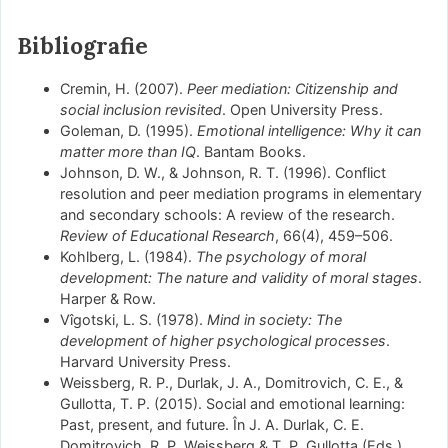
Bibliografie
Cremin, H. (2007).
Peer mediation: Citizenship and
social inclusion revisited
. Open University Press.
Goleman, D. (1995).
Emotional intelligence: Why it can
matter more than IQ
. Bantam Books.
Johnson, D. W., & Johnson, R. T. (1996). Conflict
resolution and peer mediation programs in elementary
and secondary schools: A review of the research.
Review of Educational Research
, 66(4), 459–506.
Kohlberg, L. (1984).
The psychology of moral
development: The nature and validity of moral stages
.
Harper & Row.
Vîgotski, L. S. (1978).
Mind in society: The
development of higher psychological processes
.
Harvard University Press.
Weissberg, R. P., Durlak, J. A., Domitrovich, C. E., &
Gullotta, T. P. (2015). Social and emotional learning:
Past, present, and future. În J. A. Durlak, C. E.
Domitrovich, R. P. Weissberg & T. P. Gullotta (Eds.),