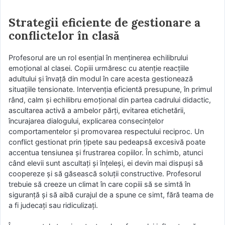
Strategii eficiente de gestionare a
conflictelor în clasă
Profesorul are un rol esențial în menținerea echilibrului
emoțional al clasei. Copiii urmăresc cu atenție reacțiile
adultului și învață din modul în care acesta gestionează
situațiile tensionate. Intervenția eficientă presupune, în primul
rând, calm și echilibru emoțional din partea cadrului didactic,
ascultarea activă a ambelor părți, evitarea etichetării,
încurajarea dialogului, explicarea consecințelor
comportamentelor și promovarea respectului reciproc. Un
conflict gestionat prin țipete sau pedeapsă excesivă poate
accentua tensiunea și frustrarea copiilor. În schimb, atunci
când elevii sunt ascultați și înțeleși, ei devin mai dispuși să
coopereze și să găsească soluții constructive. Profesorul
trebuie să creeze un climat în care copiii să se simtă în
siguranță și să aibă curajul de a spune ce simt, fără teama de
a fi judecați sau ridiculizați.