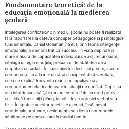
Fundamentare teoretică: de la
educația emoțională la medierea
școlară
Înțelegerea conflictelor din mediul școlar nu poate fi realizată
fără raportarea la câteva concepte pedagogice și psihologice
fundamentale. Daniel Goleman (1995), prin teoria inteligenței
emoționale, a demonstrat că succesul în viață depinde în
mare măsură de capacitatea individului de a-și recunoaște,
înțelege și regla emoțiile, precum și de abilitatea de a
empatiza cu ceilalți. În cazul elevilor din ciclul primar, aceste
competențe se află într-un stadiu incipient de dezvoltare,
ceea ce explică frecvența reacțiilor impulsive și a
comportamentelor inadecvate în situații de conflict. Copiii nu
știu întotdeauna să își exprime emoțiile într-un mod potrivit:
unii ridică tonul, alții plâng, iar alții devin agresivi verbal sau
fizic. În spatele acestor reacții se ascund, însă, nevoi
emoționale profunde, nesiguranțe sau lipsa unor modele
sănătoase de comunicare în mediul familial.