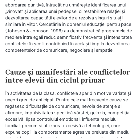
abordarea punitivă, întrucât nu urmărește identificarea unui
„vinovat” și aplicarea unei pedepse, ci restabilirea relației și
dezvoltarea capacității elevilor de a rezolva singuri situații
similare în viitor. Cercetările în domeniul educației pentru pace
(Johnson & Johnson, 1996) au demonstrat că programele de
mediere între egali reduc semnificativ frecvența și intensitatea
conflictelor în școli, contribuind în același timp la dezvoltarea
competențelor de comunicare, negociere și empatie.
Cauze și manifestări ale conflictelor
între elevii din ciclul primar
În activitatea de la clasă, conflictele apar din motive variate și
uneori greu de anticipat. Printre cele mai frecvente cauze se
regăsesc dificultățile de comunicare, nevoia de atenție și
afirmare, impulsivitatea specifică vârstei, gelozia, competiția
excesivă, lipsa controlului emoțional, influența mediului
familial, precum și utilizarea excesivă a tehnologiei, care
expune copiii la comportamente agresive preluate din mediul