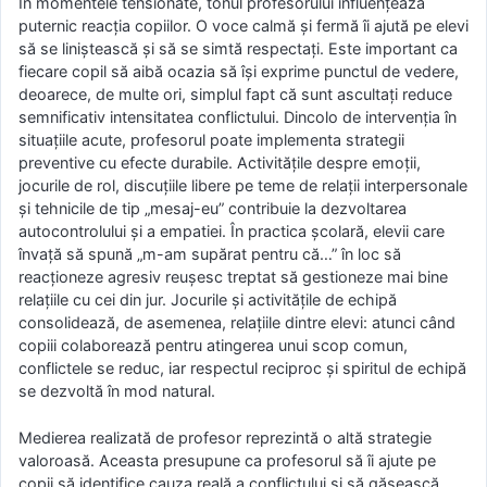
În momentele tensionate, tonul profesorului influențează
puternic reacția copiilor. O voce calmă și fermă îi ajută pe elevi
să se liniștească și să se simtă respectați. Este important ca
fiecare copil să aibă ocazia să își exprime punctul de vedere,
deoarece, de multe ori, simplul fapt că sunt ascultați reduce
semnificativ intensitatea conflictului. Dincolo de intervenția în
situațiile acute, profesorul poate implementa strategii
preventive cu efecte durabile. Activitățile despre emoții,
jocurile de rol, discuțiile libere pe teme de relații interpersonale
și tehnicile de tip „mesaj-eu” contribuie la dezvoltarea
autocontrolului și a empatiei. În practica școlară, elevii care
învață să spună „m-am supărat pentru că…” în loc să
reacționeze agresiv reușesc treptat să gestioneze mai bine
relațiile cu cei din jur. Jocurile și activitățile de echipă
consolidează, de asemenea, relațiile dintre elevi: atunci când
copiii colaborează pentru atingerea unui scop comun,
conflictele se reduc, iar respectul reciproc și spiritul de echipă
se dezvoltă în mod natural.
Medierea realizată de profesor reprezintă o altă strategie
valoroasă. Aceasta presupune ca profesorul să îi ajute pe
copii să identifice cauza reală a conflictului și să găsească