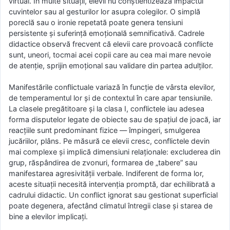
virtual. În multe situații, elevii nu conștientizează impactul
cuvintelor sau al gesturilor lor asupra colegilor. O simplă
poreclă sau o ironie repetată poate genera tensiuni
persistente și suferință emoțională semnificativă. Cadrele
didactice observă frecvent că elevii care provoacă conflicte
sunt, uneori, tocmai acei copii care au cea mai mare nevoie
de atenție, sprijin emoțional sau validare din partea adulților.
Manifestările conflictuale variază în funcție de vârsta elevilor,
de temperamentul lor și de contextul în care apar tensiunile.
La clasele pregătitoare și la clasa I, conflictele iau adesea
forma disputelor legate de obiecte sau de spațiul de joacă, iar
reacțiile sunt predominant fizice — împingeri, smulgerea
jucăriilor, plâns. Pe măsură ce elevii cresc, conflictele devin
mai complexe și implică dimensiuni relaționale: excluderea din
grup, răspândirea de zvonuri, formarea de „tabere” sau
manifestarea agresivității verbale. Indiferent de forma lor,
aceste situații necesită intervenția promptă, dar echilibrată a
cadrului didactic. Un conflict ignorat sau gestionat superficial
poate degenera, afectând climatul întregii clase și starea de
bine a elevilor implicați.