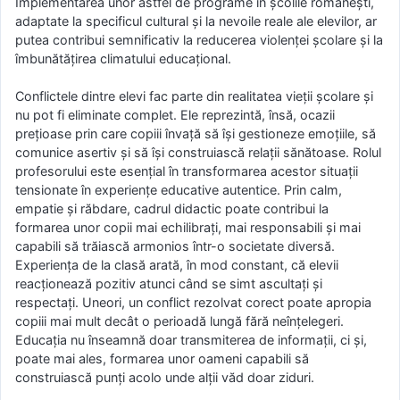
Implementarea unor astfel de programe în școlile românești,
adaptate la specificul cultural și la nevoile reale ale elevilor, ar
putea contribui semnificativ la reducerea violenței școlare și la
îmbunătățirea climatului educațional.
Conflictele dintre elevi fac parte din realitatea vieții școlare și
nu pot fi eliminate complet. Ele reprezintă, însă, ocazii
prețioase prin care copiii învață să își gestioneze emoțiile, să
comunice asertiv și să își construiască relații sănătoase. Rolul
profesorului este esențial în transformarea acestor situații
tensionate în experiențe educative autentice. Prin calm,
empatie și răbdare, cadrul didactic poate contribui la
formarea unor copii mai echilibrați, mai responsabili și mai
capabili să trăiască armonios într-o societate diversă.
Experiența de la clasă arată, în mod constant, că elevii
reacționează pozitiv atunci când se simt ascultați și
respectați. Uneori, un conflict rezolvat corect poate apropia
copiii mai mult decât o perioadă lungă fără neînțelegeri.
Educația nu înseamnă doar transmiterea de informații, ci și,
poate mai ales, formarea unor oameni capabili să
construiască punți acolo unde alții văd doar ziduri.