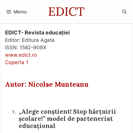
Sari
la
Meniu
conținut
EDICT- Revista educației
Editor: Editura Agata
ISSN: 1582-909X
www.edict.ro
Coperta 1
Autor: Nicolae Munteanu
„Alege conştient! Stop hărțuirii
şcolare!” model de parteneriat
educațional