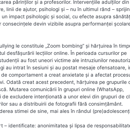
ea părinților și a profesorilor. Intervențiile adulților din
linii de ajutor, psihologi și – nu în ultimul rând – sprijin
cu un impact psihologic și social, cu efecte asupra sănătăț
ar consecințele devin vizibile asupra performanței școlare
lying le constituie „Zoom bombing” și hărțuirea în timp
l desfășurării lecțiilor online. În perioada cursurilor pe
udenții au fost uneori victime ale intruziunilor neautori
 au intrat în sesiuni și au postat mesaje ofensatoare, 
ip de comportament a creat anxietate și a afectat proces
vi. Odată creat acest precedent, hărțuirea pe grupurile 
scă. Mutarea comunicării în grupuri online (WhatsApp,
de excludere intenționată a unor elevi din grupuri de c
ilor sau a distribuirii de fotografii fără consimțământ.
erea stimei de sine, mai ales în rândul (pre)adolescenți
– identificate: anonimitatea și lipsa de responsabilitat