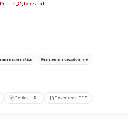
_Proiect_Cyberex.pdf
nirea agresivității
Rezistența la dezinformare
Copiați URL
Descărcați PDF
PDF