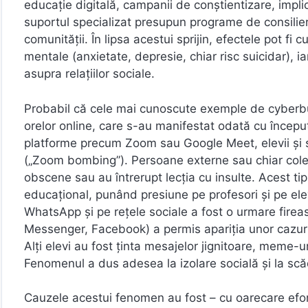
educație digitală, campanii de conștientizare, implicar
suportul specializat presupun programe de consiliere, 
comunității. În lipsa acestui sprijin, efectele pot fi 
mentale (anxietate, depresie, chiar risc suicidar), i
asupra relațiilor sociale.
Probabil că cele mai cunoscute exemple de cyberbul
orelor online, care s-au manifestat odată cu începutu
platforme precum Zoom sau Google Meet, elevii și st
(„Zoom bombing”). Persoane externe sau chiar colegi
obscene sau au întrerupt lecția cu insulte. Acest t
educațional, punând presiune pe profesori și pe ele
WhatsApp și pe rețele sociale a fost o urmare firea
Messenger, Facebook) a permis apariția unor cazuri 
Alți elevi au fost ținta mesajelor jignitoare, meme-ur
Fenomenul a dus adesea la izolare socială și la scăd
Cauzele acestui fenomen au fost – cu oarecare efort 