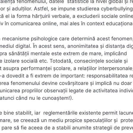
valența fenomenului, datele statistice la nivel global și r
or și adulților. Astfel, se impune studierea cyberbullying
 el ia forma hărțuirii verbale, a excluderii sociale onlin
civ în comunicarea online, mai ales în context educaționa
teva mecanisme psihologice care determină acest fenomen
diul digital. În acest sens, anonimitatea și distanța dig
ra sănătății mentale este extrem de mare, implicând
e izolare socială etc. Totodată, consecințele sociale și
 asupra performanței școlare, a relațiilor interpersonale,
 s-a dovedit a fi extrem de important: responsabilitatea r
terea fenomenului devine covârșitoare și implică nu doar
unicarea propriilor observații legate de activitatea indiv
 atunci când nu le cunoaștem!).
te bine stabilit, iar reglementările existente permit lacun
imare, se creează un mediu propice speculațiilor și prote
e pare să fie aceea de a stabili anumite strategii de prev