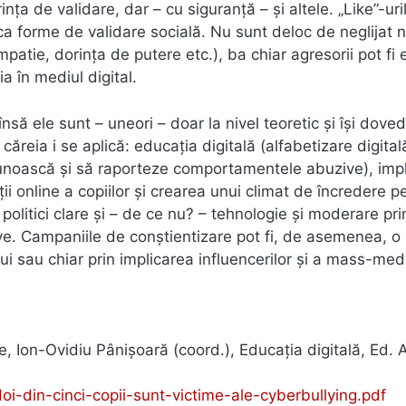
nța de validare, dar – cu siguranță – și altele. „Like”-uril
ca forme de validare socială. Nu sunt deloc de neglijat n
mpatie, dorința de putere etc.), ba chiar agresorii pot fi e
ia în mediul digital.
nsă ele sunt – uneori – doar la nivel teoretic și își dove
ăreia i se aplică: educația digitală (alfabetizare digital
recunoască și să raporteze comportamentele abuzive), imp
ății online a copiilor și crearea unui climat de încredere p
politici clare și – de ce nu? – tehnologie și moderare pri
e. Campaniile de conștientizare pot fi, de asemenea, o 
i sau chiar prin implicarea influencerilor și a mass-med
 Ion-Ovidiu Pânișoară (coord.), Educația digitală, Ed. A
doi-din-cinci-copii-sunt-victime-ale-cyberbullying.pdf