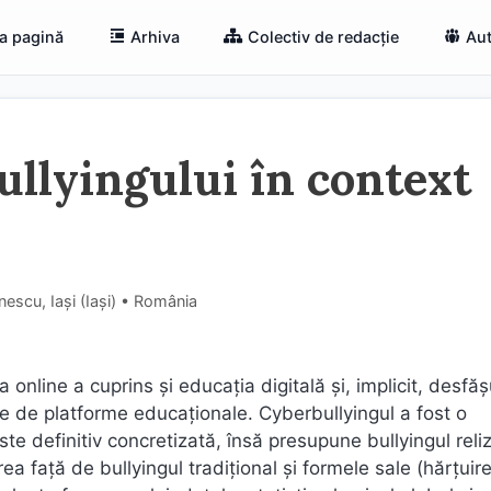
a pagină
Arhiva
Colectiv de redacție
Aut
ullyingului în context
escu, Iași (Iaşi) • România
line a cuprins și educația digitală și, implicit, desfă
rile de platforme educaționale. Cyberbullyingul a fost o
este definitiv concretizată, însă presupune bullyingul reliz
ea față de bullyingul tradițional și formele sale (hărțuire