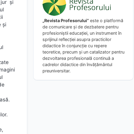
 jur și
ul
ii
„Revista Profesorului”
este o platformă
 și
de comunicare și de dezbatere pentru
profesioniștii educației, un instrument în
sprijinul reflecției asupra practicilor
didactice în conjuncție cu repere
ul
teoretice, precum și un catalizator pentru
dezvoltarea profesională continuă a
zate
cadrelor didactice din învățământul
imagini
preuniversitar.
ul
de
lasă.
lor.
e,