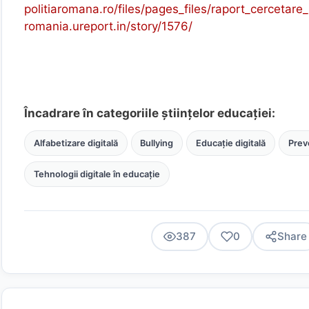
politiaromana.ro/files/pages_files/raport_cercetare
romania.ureport.in/story/1576/
Încadrare în categoriile științelor educației:
Alfabetizare digitală
Bullying
Educație digitală
Preve
Tehnologii digitale în educație
387
0
Share