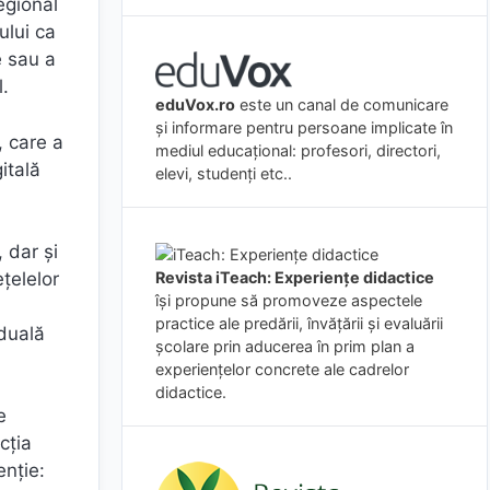
egional
ului ca
e sau a
l.
eduVox.ro
este un canal de comunicare
și informare pentru persoane implicate în
, care a
mediul educațional: profesori, directori,
itală
elevi, studenți etc..
 dar și
ețelelor
Revista iTeach: Experienţe didactice
îşi propune să promoveze aspectele
practice ale predării, învăţării şi evaluării
iduală
şcolare prin aducerea în prim plan a
experienţelor concrete ale cadrelor
didactice.
e
cția
enție: