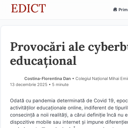
Sari
Prim
la
conținut
Provocări ale cyberb
educațional
Costina-Florentina Dan
• Colegiul Național Mihai Emin
13 decembrie 2025
• 5 minute
Odată cu pandemia determinată de Covid 19, epoca on
activităților educaționale online, indiferent de tipu
consecință a noii realități, a cărui definiție încă nu 
dispozitive mobile sau internet și impune diferențier