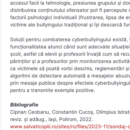
accesul facil la tehnologie, presiunea grupului și dori
distribuirea conținutului ofensator pot fi percepute 
factorii psihologici individuali (frustrarea, lipsa de e
victime ale bullyingului tradițional și își descarcă fur
Soluții pentru combaterea cyberbullyingului există, î
funcționalitatea atunci când sunt adecvate situației c
școli, astfel că elevii și profesorii învață cum să 
părinților și a profesorilor prin monitorizarea activit
ca victimele să poată vorbi deschis, reglementări și 
algoritmi de detectare automată a mesajelor abuziv
prin mesaje publice despre efectele cyberbullyingulu
pentru a transmite exemple pozitive.
Bibliografie
Ciprian Ceobanu, Constantin Cucoș, Olimpius Istrate,
reviz. și adăug., Iași, Polirom, 2022.
www.salvaticopiii.ro/sites/ro/files/2023-11/sondaj-