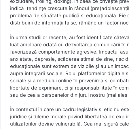
excludere, trolling, doxing). În ceea ce privește pre
indică tendințe crescute în rândul (pre)adolescențil
problemă de sănătate publică și educațională. Fie că
distribuirii de informații false, rămâne un factor no
În urma studiilor recente, au fost identificate câ
luat amploare odată cu dezvoltarea comunicării în me
favorizează comportamente agresive. Impactul asup
anxietate, depresie, scăderea stimei de sine, risc d
educaționale sunt extrem de vizibile și au un impact
aupra integrării sociale. Rolul platformelor digitale
sociale și a mediului online în prevenirea și comba
libertate de exprimare, ci și responsabilitate în com
sau de cea a persoanelor din jurul nostru (mai ales
În contextul în care un cadru legislativ și etic nu es
juridice și dileme morale privind libertatea de expr
utilizatorilor devine vulnerabilă. Cea mai sigură cal