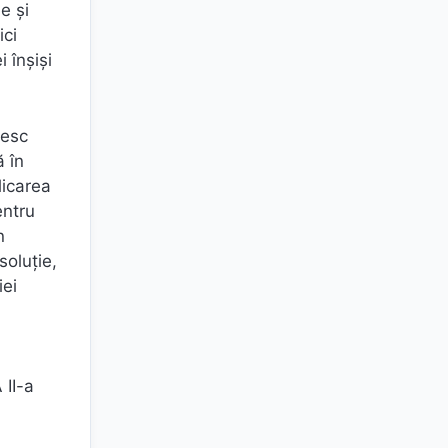
e și
ici
i înșiși
desc
ă în
licarea
entru
n
soluție,
iei
 II-a