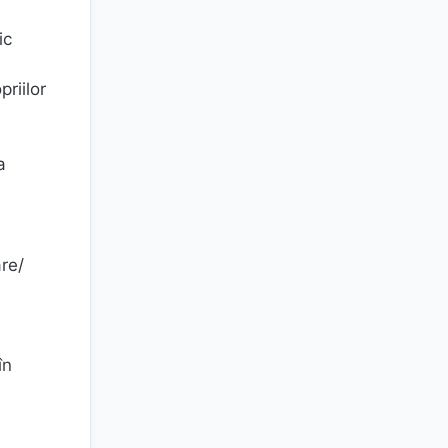
ic
priilor
a
are/
în