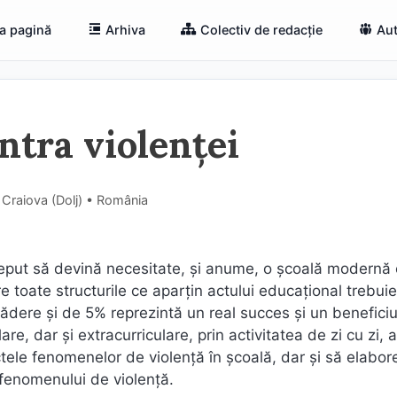
a pagină
Arhiva
Colectiv de redacție
Aut
ntra violenței
 Craiova (Dolj) • România
eput să devină necesitate, şi anume, o şcoală modernă 
tre toate structurile ce aparţin actului educaţional trebuie
ădere şi de 5% reprezintă un real succes şi un beneficiu
ulare, dar şi extracurriculare, prin activitatea de zi cu zi,
ctele fenomenelor de violență în școală, dar şi să elabor
i fenomenului de violenţă.