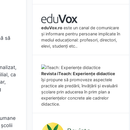
eduVox.ro
este un canal de comunicare
și informare pentru persoane implicate în
nă să
mediul educațional: profesori, directori,
elevi, studenți etc..
nalizat,
Revista iTeach: Experienţe didactice
lial, ca
îşi propune să promoveze aspectele
ar,
practice ale predării, învăţării şi evaluării
g
şcolare prin aducerea în prim plan a
experienţelor concrete ale cadrelor
didactice.
terumane
şcolii