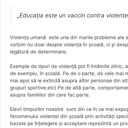
„Educaţia este un vaccin contra violenţe
Violenţa umană este una din marile probleme ale s
vorbim nu doar despre violenţa în şcoală, ci şi despr
legătură de determinare.
Exemple de tipuri de violenţă pot fi întâlnite zilnic, at
de exemplu, în şcoală. Pe de o parte, de cele mai mul
mai apoi să le extindă asupra altor personae din alt
grupuri sportive,etc) Pe de altă parte, comportament
asupra familiilor din care fac parte.
Elevii timpurilor noastre sunt din ce în ce mai expuş
fenomenului violenţei din şcoală prin activităţi speci
bazate pe înţelegere şi acceptare reprezintă un proce