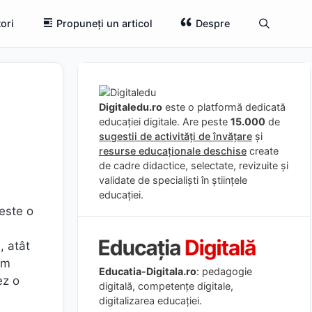
ori
Propuneți un articol
Despre
Digitaledu.ro
este o platformă dedicată
educației digitale. Are peste
15.000
de
sugestii de activități de învățare
și
resurse educaționale deschise
create
de cadre didactice, selectate, revizuite și
validate de specialiști în științele
educației.
este o
, atât
 am
Educatia-Digitala.ro
: pedagogie
ez o
digitală, competențe digitale,
digitalizarea educației.