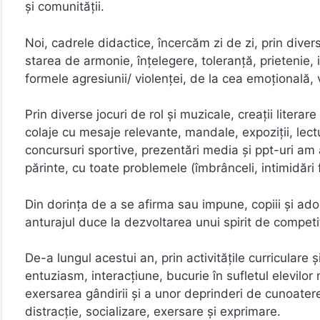
şi comunităţii.
Noi, cadrele didactice, încercăm zi de zi, prin div
starea de armonie, înţelegere, toleranţă, prietenie,
formele agresiunii/ violenţei, de la cea emoţională, 
Prin diverse jocuri de rol şi muzicale, creaţii literare
colaje cu mesaje relevante, mandale, expoziţii, lec
concursuri sportive, prezentări media şi ppt-uri am ad
părinte, cu toate problemele (îmbrânceli, intimidări fiz
Din dorinţa de a se afirma sau impune, copiii şi adol
anturajul duce la dezvoltarea unui spirit de competiţ
De-a lungul acestui an, prin activităţile curriculare
entuziasm, interacţiune, bucurie în sufletul elevilor
exersarea gândirii şi a unor deprinderi de cunoatere 
distracţie, socializare, exersare şi exprimare.