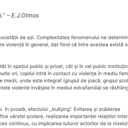
i.” – E.J.Olmos
ocietăţii de azi. Complexitatea fenomenului ne determi
e violenţă în general, dat fiind că între acestea există o
ât în spaţiul public şi privat, cât şi în cel public instituţio
te ori, copilul intră în contact cu violenţa în mediu fami
e medii, unde este integrat (grupul de joacă, grupul şcol
ele violente învăţate în mediul extrafamilial se răsfrân
i în şcoală, efectului ,,bullying”. Evitarea şi scăderea
fice vârstei şcolare, realizarea importanţei relaţiilor in
s continuu, cu implicarea tuturor actorilor de la nivelul 