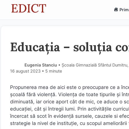
Sari
Prim
la
conținut
Educația – soluția co
Eugenia Stanciu
• Școala Gimnazială Sfântul Dumitru,
16 august 2023
• 5 minute
Propunerea mea de aici este o preocupare ce a înc
şcoală fără violenţă. Violenţa de toate tipurile şi în
diminuată, iar orice aport cât de mic, ce aduce o sc
educaţiei, cât şi întregii lumi. Prin activităţile curric
încercat să scot în evidenţă sursele, cauzele si efe
strategie la nivel de instituţie, cu scopul ameliorări