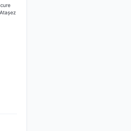
ucure
. Atașez