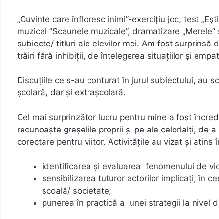
„Cuvinte care înfloresc inimi”-exerciţiu joc, test „Eş
muzical ”Scaunele muzicale”, dramatizare „Merele” su
subiecte/ titluri ale elevilor mei. Am fost surprinsă 
trăiri fără inhibiţii, de înţelegerea situaţiilor şi e
Discuţiile ce s-au conturat în jurul subiectului, au s
şcolară, dar şi extraşcolară.
Cel mai surprinzător lucru pentru mine a fost încred
recunoaşte greşelile proprii şi pe ale celorlalţi, de 
corectare pentru viitor. Activităţile au vizat şi ati
identificarea și evaluarea fenomenului de vio
sensibilizarea tuturor actorilor implicaţi, în c
școală/ societate;
punerea în practică a unei strategii la nivel 