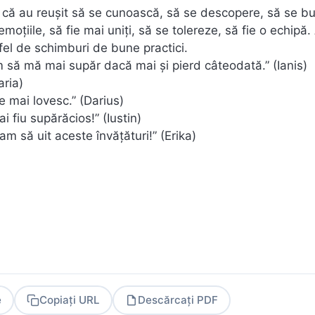
ând că au reuşit să se cunoască, să se descopere, să se b
moţiile, să fie mai uniţi, să se tolereze, să fie o echipă
tfel de schimburi de bune practici.
 să mă mai supăr dacă mai şi pierd câteodată.” (Ianis)
aria)
e mai lovesc.” (Darius)
 fiu supărăcios!” (Iustin)
 să uit aceste învăţături!” (Erika)
e
Copiați URL
Descărcați PDF
PDF