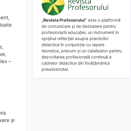
nent,
„Revista Profesorului”
este o platformă
 toate
de comunicare și de dezbatere pentru
profesioniștii educației, un instrument în
sprijinul reflecției asupra practicilor
didactice în conjuncție cu repere
e,
teoretice, precum și un catalizator pentru
ve,
dezvoltarea profesională continuă a
lev –
cadrelor didactice din învățământul
preuniversitar.
mis
xare şi