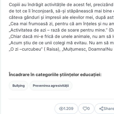
Copiii au îndrăgit activităţile de acest fel, preciz
de tot ce îi înconjoară, să-şi stăpânească mai bine e
câteva gânduri şi impresii ale elevilor mei, după as
„Cea mai frumoasă zi, pentru că am înţeles şi nu am
„Activitatea de azi – rază de soare pentru mine.” (D
„Chiar dacă mi-e frică de unele animale, nu am să l
„Acum ştiu de ce unii colegi mă evitau. Nu am să mai
„O zi –curcubeu” ( Raisa), „Mulţumesc, Doamna!Nu am
Încadrare în categoriile științelor educației:
Bullying
Prevenirea agresivității
1.209
0
Shar