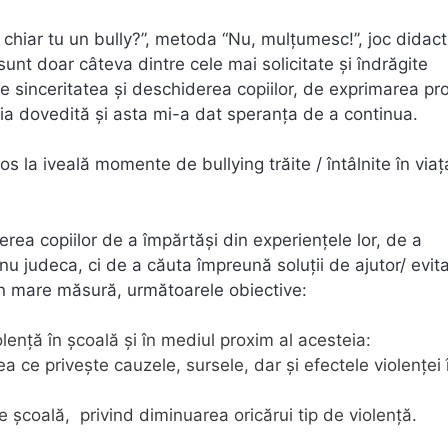
ti chiar tu un bully?”, metoda “Nu, mulţumesc!’’, joc didact
nt doar câteva dintre cele mai solicitate şi îndrăgite
de sinceritatea şi deschiderea copiilor, de exprimarea pro
mpatia dovedită şi asta mi-a dat speranţa de a continua.
cos la iveală momente de bullying trăite / întâlnite în viaţ
erea copiilor de a împărtăşi din experienţele lor, de a
a nu judeca, ci de a căuta împreună soluţii de ajutor/ evit
ns în mare măsură, următoarele obiective:
lență în școală și în mediul proxim al acesteia:
eea ce priveşte cauzele, sursele, dar şi efectele violenței 
de şcoală, privind diminuarea oricărui tip de violenţă.