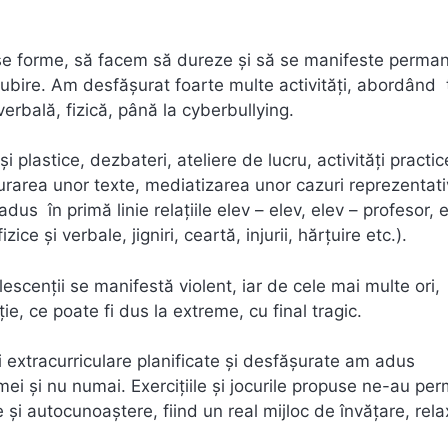
erse forme, să facem să dureze şi să se manifeste perma
 iubire. Am desfăşurat foarte multe activităţi, abordând
verbală, fizică, până la cyberbullying.
 şi plastice, dezbateri, ateliere de lucru, activităţi practic
turarea unor texte, mediatizarea unor cazuri reprezentati
us în primă linie relaţiile elev – elev, elev – profesor, e
ice şi verbale, jigniri, ceartă, injurii, hărţuire etc.).
escenţii se manifestă violent, iar de cele mai multe ori,
ie, ce poate fi dus la extreme, cu final tragic.
 şi extracurriculare planificate şi desfăşurate am adus
 mei şi nu numai. Exerciţiile şi jocurile propuse ne-au per
şi autocunoaştere, fiind un real mijloc de învăţare, rela