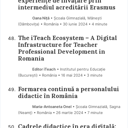
experiențe de învățare prin
intermediul acreditării Erasmus
Oana Niţă
• Școala Gimnazială, Mănești
(Dâmboviţa) • România
30 iunie 2024
• 4 minute
The iTeach Ecosystem – A Digital
Infrastructure for Teacher
Professional Development in
Romania
Editor iTeach
• Institutul pentru Educație
(Bucureşti) • România
16 mai 2024
• 3 minute
Formarea continuă a personalului
didactic în România
Maria-Antoaneta Onel
• Școala Gimnazială, Sagna
(Neamţ) • România
26 martie 2024
• 7 minute
Cadrele didactice în era digitală: