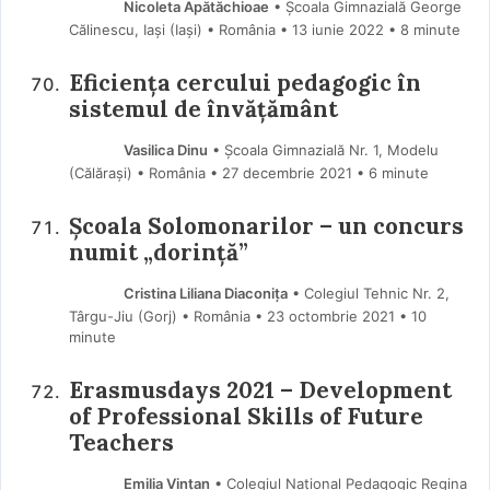
Nicoleta Apătăchioae
• Școala Gimnazială George
Călinescu, Iași (Iaşi) • România
13 iunie 2022
• 8 minute
Eficiența cercului pedagogic în
sistemul de învățământ
Vasilica Dinu
• Școala Gimnazială Nr. 1, Modelu
(Călărași) • România
27 decembrie 2021
• 6 minute
Școala Solomonarilor – un concurs
numit „dorință”
Cristina Liliana Diaconița
• Colegiul Tehnic Nr. 2,
Târgu-Jiu (Gorj) • România
23 octombrie 2021
• 10
minute
Erasmusdays 2021 – Development
of Professional Skills of Future
Teachers
Emilia Vințan
• Colegiul Național Pedagogic Regina