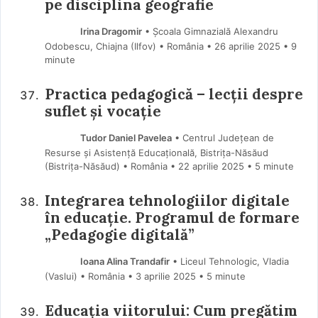
pe disciplina geografie
Irina Dragomir
• Școala Gimnazială Alexandru
Odobescu, Chiajna (Ilfov) • România
26 aprilie 2025
• 9
minute
Practica pedagogică – lecții despre
suflet și vocație
Tudor Daniel Pavelea
• Centrul Județean de
Resurse și Asistență Educațională, Bistrița-Năsăud
(Bistriţa-Năsăud) • România
22 aprilie 2025
• 5 minute
Integrarea tehnologiilor digitale
în educație. Programul de formare
„Pedagogie digitală”
Ioana Alina Trandafir
• Liceul Tehnologic, Vladia
(Vaslui) • România
3 aprilie 2025
• 5 minute
Educația viitorului: Cum pregătim