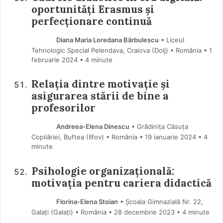
oportunități Erasmus și
perfecționare continuă
Diana Maria Loredana Bărbulescu
• Liceul
Tehnologic Special Pelendava, Craiova (Dolj) • România
1
februarie 2024
• 4 minute
Relația dintre motivație și
asigurarea stării de bine a
profesorilor
Andreea-Elena Dinescu
• Grădinița Căsuța
Copilăriei, Buftea (Ilfov) • România
19 ianuarie 2024
• 4
minute
Psihologie organizațională:
motivația pentru cariera didactică
Florina-Elena Stoian
• Școala Gimnazială Nr. 22,
Galați (Galaţi) • România
28 decembrie 2023
• 4 minute