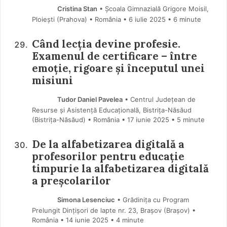
Cristina Stan
• Școala Gimnazială Grigore Moisil,
Ploiești (Prahova) • România
6 iulie 2025
• 6 minute
Când lecția devine profesie.
Examenul de certificare – între
emoție, rigoare și începutul unei
misiuni
Tudor Daniel Pavelea
• Centrul Județean de
Resurse și Asistență Educațională, Bistrița-Năsăud
(Bistriţa-Năsăud) • România
17 iunie 2025
• 5 minute
De la alfabetizarea digitală a
profesorilor pentru educație
timpurie la alfabetizarea digitală
a preșcolarilor
Simona Lesenciuc
• Grădinița cu Program
Prelungit Dințișori de lapte nr. 23, Brașov (Braşov) •
România
14 iunie 2025
• 4 minute