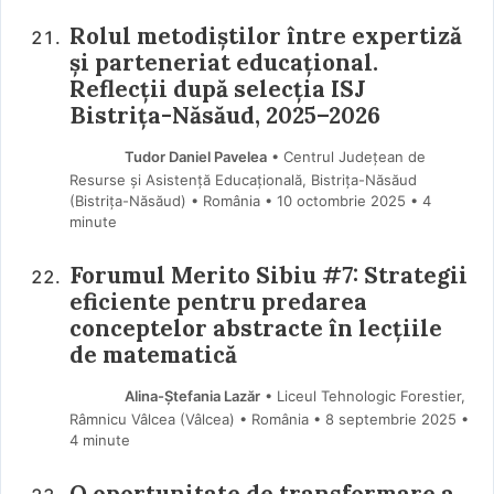
Rolul metodiștilor între expertiză
și parteneriat educațional.
Reflecții după selecția ISJ
Bistrița-Năsăud, 2025–2026
Tudor Daniel Pavelea
• Centrul Județean de
Resurse și Asistență Educațională, Bistrița-Năsăud
(Bistriţa-Năsăud) • România
10 octombrie 2025
• 4
minute
Forumul Merito Sibiu #7: Strategii
eficiente pentru predarea
conceptelor abstracte în lecțiile
de matematică
Alina-Ștefania Lazăr
• Liceul Tehnologic Forestier,
Râmnicu Vâlcea (Vâlcea) • România
8 septembrie 2025
•
4 minute
O oportunitate de transformare a