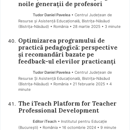
noile generații de profesori
Tudor Daniel Pavelea
• Centrul Județean de
Resurse și Asistență Educațională, Bistrița-Năsăud
(Bistriţa-Năsăud) • România
28 martie 2025
• 3 minute
Optimizarea programului de
practică pedagogică: perspective
și recomandări bazate pe
feedback-ul elevilor practicanți
Tudor Daniel Pavelea
• Centrul Județean de
Resurse Și Asistență Educațională, Bistrița-Năsăud
(Bistriţa-Năsăud) • România
21 februarie 2025
• 4
minute
The iTeach Platform for Teacher
Professional Development
Editor iTeach
• Institutul pentru Educație
(Bucureşti) • România
16 octombrie 2024
• 9 minute