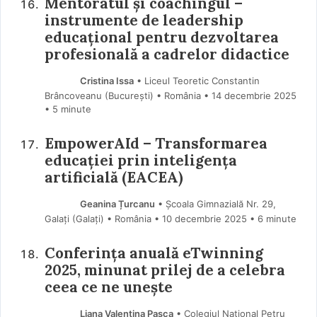
Mentoratul și coachingul –
instrumente de leadership
educațional pentru dezvoltarea
profesională a cadrelor didactice
Cristina Issa
• Liceul Teoretic Constantin
Brâncoveanu (Bucureşti) • România
14 decembrie 2025
• 5 minute
EmpowerAId – Transformarea
educației prin inteligența
artificială (EACEA)
Geanina Țurcanu
• Școala Gimnazială Nr. 29,
Galați (Galaţi) • România
10 decembrie 2025
• 6 minute
Conferința anuală eTwinning
2025, minunat prilej de a celebra
ceea ce ne unește
Liana Valentina Pașca
• Colegiul Național Petru