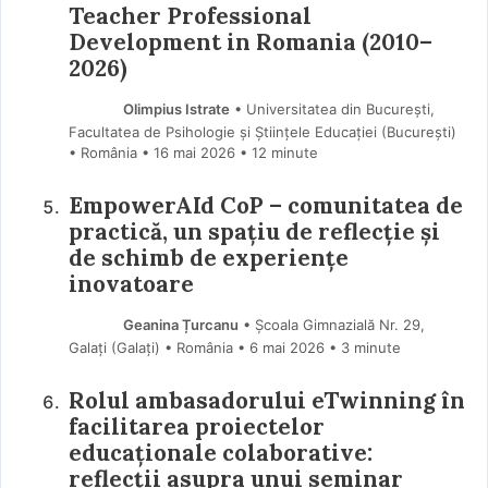
Teacher Professional
Development in Romania (2010–
2026)
Olimpius Istrate
• Universitatea din București,
Facultatea de Psihologie și Științele Educației (Bucureşti)
• România
16 mai 2026
• 12 minute
EmpowerAId CoP – comunitatea de
practică, un spațiu de reflecție și
de schimb de experiențe
inovatoare
Geanina Țurcanu
• Școala Gimnazială Nr. 29,
Galați (Galaţi) • România
6 mai 2026
• 3 minute
Rolul ambasadorului eTwinning în
facilitarea proiectelor
educaționale colaborative:
reflecții asupra unui seminar