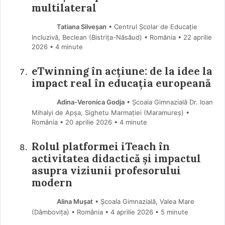
multilateral
Tatiana Silveșan
• Centrul Școlar de Educație
Incluzivă, Beclean (Bistriţa-Năsăud) • România
22 aprilie
2026
• 4 minute
eTwinning în acțiune: de la idee la
impact real în educația europeană
Adina-Veronica Godja
• Școala Gimnazială Dr. Ioan
Mihalyi de Apșa, Sighetu Marmației (Maramureş) •
România
20 aprilie 2026
• 4 minute
Rolul platformei iTeach în
activitatea didactică și impactul
asupra viziunii profesorului
modern
Alina Mușat
• Școala Gimnazială, Valea Mare
(Dâmboviţa) • România
4 aprilie 2026
• 5 minute