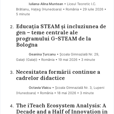
Iuliana-Alina Muntean
• Liceul Teoretic I.C.
Brătianu, Hațeg (Hunedoara) • România
29 iulie 2026
•
5 minute
Educația STEAM și incluziunea de
gen – teme centrale ale
programului G-STEAM de la
Bologna
Geanina Țurcanu
• Școala Gimnazială Nr. 29,
Galați (Galaţi) • România
19 mai 2026
• 3 minute
Necesitatea formării continue a
cadrelor didactice
Octavia Vlaicu
• Școala Gimnazială Nr. 3, Lupeni
(Hunedoara) • România
18 mai 2026
• 3 minute
The iTeach Ecosystem Analysis: A
Decade and a Half of Innovation in