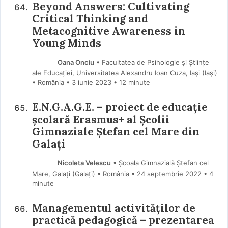
Beyond Answers: Cultivating
Critical Thinking and
Metacognitive Awareness in
Young Minds
Oana Onciu
• Facultatea de Psihologie și Științe
ale Educației, Universitatea Alexandru Ioan Cuza, Iași (Iaşi)
• România
3 iunie 2023
• 12 minute
E.N.G.A.G.E. – proiect de educație
școlară Erasmus+ al Școlii
Gimnaziale Ștefan cel Mare din
Galați
Nicoleta Velescu
• Școala Gimnazială Ștefan cel
Mare, Galați (Galaţi) • România
24 septembrie 2022
• 4
minute
Managementul activităților de
practică pedagogică – prezentarea