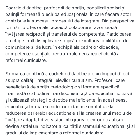
Cadrele didactice, profesorii de sprijin, consilierii școlari și
părinții formează o echipă educațională, în care fiecare actor
contribuie la succesul procesului de integrare. Din perspectiva
formării profesionale, această colaborare favorizează
învățarea reciprocă și transferul de competențe. Participarea
la echipe multidisciplinare sprijină dezvoltarea abilităților de
comunicare și de lucru în echipă ale cadrelor didactice,
competențe esențiale pentru implementarea eficientă a
reformei curriculare.
Formarea continuă a cadrelor didactice are un impact direct
asupra calității integrării elevilor cu autism. Profesorii care
beneficiază de sprijin metodologic și formare specifică
manifestă o atitudine mai deschisă față de educația incluzivă
și utilizează strategii didactice mai eficiente. În acest sens,
educația și formarea cadrelor didactice contribuie la
reducerea barierelor educaționale și la crearea unui mediu de
învățare adaptat diversității. Integrarea elevilor cu autism
devine astfel un indicator al calității sistemului educațional și al
gradului de implementare a reformei curriculare.