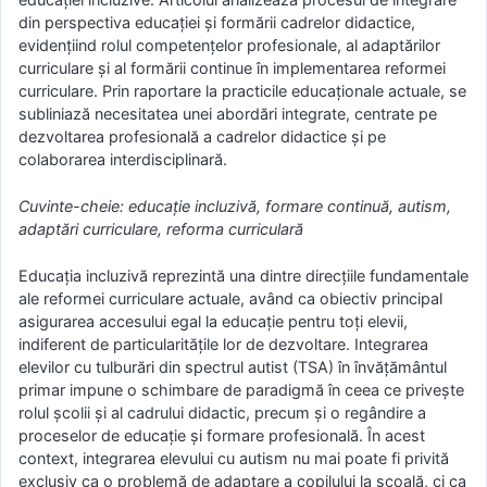
din perspectiva educației și formării cadrelor didactice,
evidențiind rolul competențelor profesionale, al adaptărilor
curriculare și al formării continue în implementarea reformei
curriculare. Prin raportare la practicile educaționale actuale, se
subliniază necesitatea unei abordări integrate, centrate pe
dezvoltarea profesională a cadrelor didactice și pe
colaborarea interdisciplinară.
Cuvinte-cheie: educație incluzivă, formare continuă, autism,
adaptări curriculare, reforma curriculară
Educația incluzivă reprezintă una dintre direcțiile fundamentale
ale reformei curriculare actuale, având ca obiectiv principal
asigurarea accesului egal la educație pentru toți elevii,
indiferent de particularitățile lor de dezvoltare. Integrarea
elevilor cu tulburări din spectrul autist (TSA) în învățământul
primar impune o schimbare de paradigmă în ceea ce privește
rolul școlii și al cadrului didactic, precum și o regândire a
proceselor de educație și formare profesională. În acest
context, integrarea elevului cu autism nu mai poate fi privită
exclusiv ca o problemă de adaptare a copilului la școală, ci ca