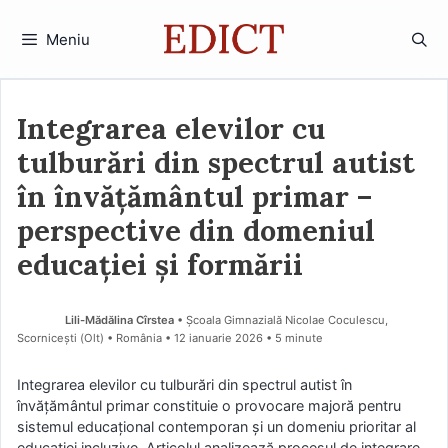
Sari
la
Meniu
conținut
Integrarea elevilor cu
tulburări din spectrul autist
în învățământul primar –
perspective din domeniul
educației și formării
Lili-Mădălina Cîrstea
• Școala Gimnazială Nicolae Coculescu,
Scornicești (Olt) • România
12 ianuarie 2026
• 5 minute
Integrarea elevilor cu tulburări din spectrul autist în
învățământul primar constituie o provocare majoră pentru
sistemul educațional contemporan și un domeniu prioritar al
educației incluzive. Articolul analizează procesul de integrare