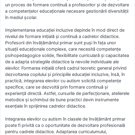
un proces de formare continuă a profesorilor și de dezvoltare
a competențelor educaționale necesare gestionării diversității
în mediul școlar.
Implementarea educației incluzive depinde în mod direct de
nivelul de formare inițială și continuă a cadrelor didactice.
Profesorii din învățământul primar sunt puși în fața unor
situații educaționale complexe, care necesită competențe
psihopedagogice solide, flexibilitate curriculară și capacitatea
de a adapta strategiile didactice la nevoile individuale ale
elevilor. Formarea inițială oferă cadrul teoretic general privind
dezvoltarea copilului și principiile educației incluzive, însă, în
practică, integrarea elevilor cu autism solicită competențe
specifice, care se dezvoltă prin formare continuă și
experiență directă. Astfel, cursurile de perfecționare, atelierele
metodice și schimbul de bune practici devin instrumente
esențiale în sprijinirea cadrelor didactice.
Integrarea elevilor cu autism în clasele de învățământ primar
poate fi privită ca o oportunitate de dezvoltare profesională
pentru cadrele didactice. Adaptarea curriculumului,