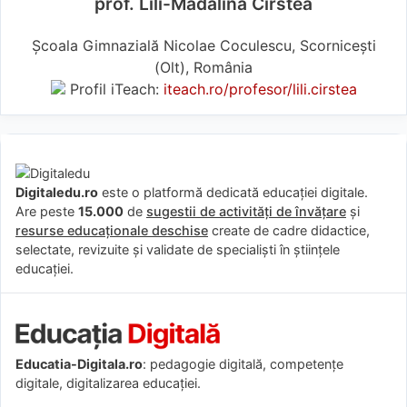
prof. Lili-Mădălina Cîrstea
Școala Gimnazială Nicolae Coculescu, Scornicești
(Olt), România
Profil iTeach:
iteach.ro/profesor/lili.cirstea
Digitaledu.ro
este o platformă dedicată educației digitale.
Are peste
15.000
de
sugestii de activități de învățare
și
resurse educaționale deschise
create de cadre didactice,
selectate, revizuite și validate de specialiști în științele
educației.
Educatia-Digitala.ro
: pedagogie digitală, competențe
digitale, digitalizarea educației.