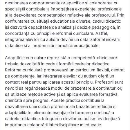
gestionarea comportamentelor specifice și colaborarea cu
specialiștii contribuie la îmbogățirea experienței profesionale
și la dezvoltarea competențelor reflexive ale profesorului. Prin
confruntarea cu situații educaționale diverse, cadrul didactic
își dezvoltă capacitatea de analiză și decizie pedagogică, în
concordanță cu principiile reformei curriculare. Astfel,
integrarea elevilor cu autism devine un catalizator al inovării
didactice și al modernizării practicii educaționale.
Adaptările curriculare reprezintă o competență-cheie care
trebuie dezvoltată în cadrul formării cadrelor didactice.
Reforma curriculară promovează un curriculum flexibil, centrat
pe competențe, iar integrarea elevilor cu autism oferă un
context real pentru aplicarea acestui principiu. Profesorii sunt
nevoiți să regândească modul de prezentare a conținuturilor,
să utilizeze metode active și să aplice evaluarea formativă,
orientată spre progres. Aceste practici contribuie la
dezvoltarea unei culturi profesionale bazate pe reflecție și
adaptabilitate, elemente esențiale în formarea continuă a
cadrelor didactice. Integrarea elevilor cu autism evidențiază
importanța colaborării interdisciplinare în educație.