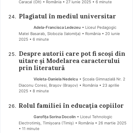
Caracal (Olt) • România
27 iunie 2025
• 6 minute
Plagiatul în mediul universitar
Adela-Francisca Ledezeu
• Liceul Pedagogic
Matei Basarab, Slobozia (Ialomiţa) • România
20 iunie
2025
• 6 minute
Despre autorii care pot fi scoși din
uitare și Modelarea caracterului
prin literatură
Violeta-Daniela Nedelcu
• Școala Gimnazială Nr. 2
Diaconu Coresi, Brașov (Braşov) • România
23 aprilie
2025
• 8 minute
Rolul familiei în educația copiilor
Garofița Sorina Docolin
• Liceul Tehnologic
Electrotimiș, Timișoara (Timiş) • România
26 martie 2025
• 11 minute