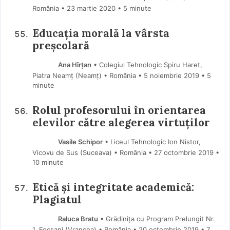
România
23 martie 2020
• 5 minute
Educația morală la vârsta
preșcolară
Ana Hîrțan
• Colegiul Tehnologic Spiru Haret,
Piatra Neamț (Neamţ) • România
5 noiembrie 2019
• 5
minute
Rolul profesorului în orientarea
elevilor către alegerea virtuţilor
Vasile Schipor
• Liceul Tehnologic Ion Nistor,
Vicovu de Sus (Suceava) • România
27 octombrie 2019
•
10 minute
Etică și integritate academică:
Plagiatul
Raluca Bratu
• Grădinița cu Program Prelungit Nr.
1, Focșani (Vrancea) • România
20 octombrie 2019
• 7