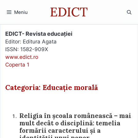
Sari
la
Meniu
conținut
EDICT- Revista educației
Editor: Editura Agata
ISSN: 1582-909X
www.edict.ro
Coperta 1
Categoria: Educație morală
Religia în școala românească – mai
mult decât o disciplină: temelia
formării caracterului și a
identității unui popor