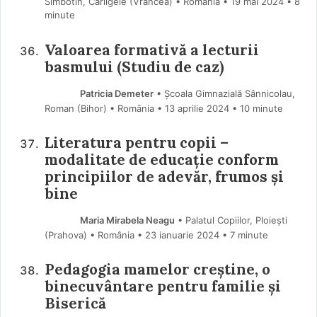
Sîmbotin, Cârligele (Vrancea) • România
19 mai 2024
• 8
minute
Valoarea formativă a lecturii
basmului (Studiu de caz)
Patricia Demeter
• Școala Gimnazială Sânnicolau,
Roman (Bihor) • România
13 aprilie 2024
• 10 minute
Literatura pentru copii –
modalitate de educație conform
principiilor de adevăr, frumos și
bine
Maria Mirabela Neagu
• Palatul Copiilor, Ploiești
(Prahova) • România
23 ianuarie 2024
• 7 minute
Pedagogia mamelor creștine, o
binecuvântare pentru familie și
Biserică