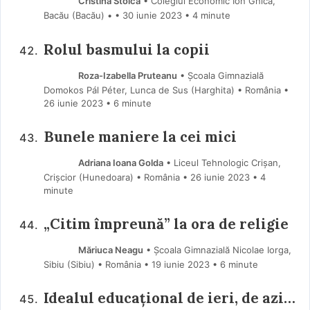
Cristina Stoica
• Colegiul Economic Ion Ghica,
Bacău (Bacău) •
30 iunie 2023
• 4 minute
Rolul basmului la copii
Roza-Izabella Pruteanu
• Școala Gimnazială
Domokos Pál Péter, Lunca de Sus (Harghita) • România
26 iunie 2023
• 6 minute
Bunele maniere la cei mici
Adriana Ioana Golda
• Liceul Tehnologic Crișan,
Crișcior (Hunedoara) • România
26 iunie 2023
• 4
minute
„Citim împreună” la ora de religie
Măriuca Neagu
• Școala Gimnazială Nicolae Iorga,
Sibiu (Sibiu) • România
19 iunie 2023
• 6 minute
Idealul educațional de ieri, de azi…