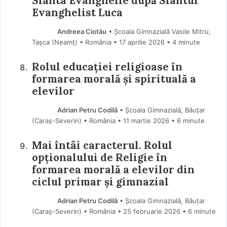
Sfânta Evanghelie după Sfântul
Evanghelist Luca
Andreea Ciotău
• Școala Gimnazială Vasile Mitru,
Tașca (Neamţ) • România
17 aprilie 2026
• 4 minute
Rolul educației religioase în
formarea morală și spirituală a
elevilor
Adrian Petru Codilă
• Școala Gimnazială, Băuțar
(Caraş-Severin) • România
11 martie 2026
• 6 minute
Mai întâi caracterul. Rolul
opționalului de Religie în
formarea morală a elevilor din
ciclul primar și gimnazial
Adrian Petru Codilă
• Școala Gimnazială, Băuțar
(Caraş-Severin) • România
25 februarie 2026
• 6 minute