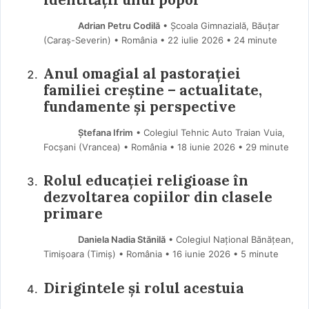
Adrian Petru Codilă
• Școala Gimnazială, Băuțar
(Caraş-Severin) • România
22 iulie 2026
• 24 minute
Anul omagial al pastorației
familiei creștine – actualitate,
fundamente și perspective
Ștefana Ifrim
• Colegiul Tehnic Auto Traian Vuia,
Focșani (Vrancea) • România
18 iunie 2026
• 29 minute
Rolul educației religioase în
dezvoltarea copiilor din clasele
primare
Daniela Nadia Stănilă
• Colegiul Național Bănățean,
Timișoara (Timiş) • România
16 iunie 2026
• 5 minute
Dirigintele și rolul acestuia