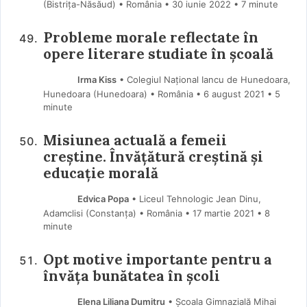
(Bistriţa-Năsăud) • România
30 iunie 2022
• 7 minute
Probleme morale reflectate în
opere literare studiate în școală
Irma Kiss
• Colegiul Național Iancu de Hunedoara,
Hunedoara (Hunedoara) • România
6 august 2021
• 5
minute
Misiunea actuală a femeii
creștine. Învățătură creștină și
educație morală
Edvica Popa
• Liceul Tehnologic Jean Dinu,
Adamclisi (Constanţa) • România
17 martie 2021
• 8
minute
Opt motive importante pentru a
învăța bunătatea în școli
Elena Liliana Dumitru
• Școala Gimnazială Mihai