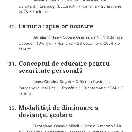
Mihaela Ivan
• Școala Gimnazială Nr. 174
Constantin Brâncuși (Bucureşti) • România
25 ianuarie
2025
• 5 minute
Lumina faptelor noastre
Aurelia Țintea
• Școala Gimnazială Nr. 1, Adunații-
Copăceni (Giurgiu) • România
28 decembrie 2024
• 5
minute
Conceptul de educație pentru
securitate personală
Ioana Cristina Coșan
• Grădinița Cuvioasa
Parascheva, Iași (Iaşi) • România
19 octombrie 2024
• 6
minute
Modalități de diminuare a
devianței școlare
Georgiana-Claudia Mihail
• Școala Gimnazială Nr.
43 Ferdinand, Constanța (Constanţa) • România
17 iulie