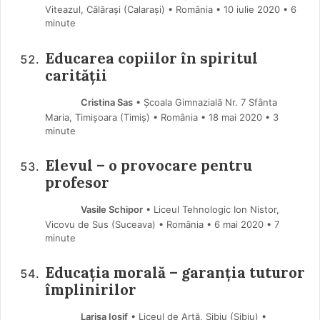
Viteazul, Călărași (Calaraşi) • România
10 iulie 2020
• 6
minute
Educarea copiilor în spiritul
carității
Cristina Sas
• Școala Gimnazială Nr. 7 Sfânta
Maria, Timișoara (Timiş) • România
18 mai 2020
• 3
minute
Elevul – o provocare pentru
profesor
Vasile Schipor
• Liceul Tehnologic Ion Nistor,
Vicovu de Sus (Suceava) • România
6 mai 2020
• 7
minute
Educația morală – garanția tuturor
împlinirilor
Larisa Iosif
• Liceul de Artă, Sibiu (Sibiu) •