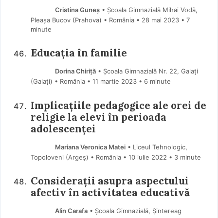
Cristina Guneș
• Școala Gimnazială Mihai Vodă,
Pleașa Bucov (Prahova) • România
28 mai 2023
• 7
minute
Educația în familie
Dorina Chiriță
• Școala Gimnazială Nr. 22, Galați
(Galaţi) • România
11 martie 2023
• 6 minute
Implicațiile pedagogice ale orei de
religie la elevi în perioada
adolescenței
Mariana Veronica Matei
• Liceul Tehnologic,
Topoloveni (Argeş) • România
10 iulie 2022
• 3 minute
Considerații asupra aspectului
afectiv în activitatea educativă
Alin Carafa
• Școala Gimnazială, Șintereag