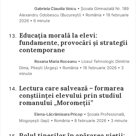
Gabriela Claudia Voicu
• Școala Gimnazială Nr. 189
Alexandru Odobescu (Bucureşti) • România
19 februarie
2026
• 6 minute
Educația morală la elevi:
fundamente, provocări și strategii
contemporane
Roxana Maria Roceanu
• Liceul Tehnologic Dimitrie
Dima, Pitești (Argeş) • România
16 februarie 2026
• 3
minute
Lectura care salvează – formarea
conștiinței elevului prin studiul
romanului „Moromeții”
Elena-Lăcrămioara Pricop
• Școala Profesională,
Mogoșești (Iaşi) • România
8 februarie 2026
• 3 minute
Rolul tinerilor în apărarea vieții: