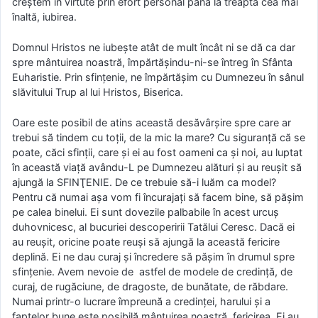
creştem în virtute prin efort personal până la treapta cea mai
înaltă, iubirea.
Domnul Hristos ne iubeşte atât de mult încât ni se dă ca dar
spre mântuirea noastră, împărtăşindu-ni-se întreg în Sfânta
Euharistie. Prin sfinţenie, ne împărtăşim cu Dumnezeu în sânul
slăvitului Trup al lui Hristos, Biserica.
Oare este posibil de atins această desăvârşire spre care ar
trebui să tindem cu toţii, de la mic la mare? Cu siguranţă că se
poate, căci sfinţii, care şi ei au fost oameni ca şi noi, au luptat
în această viaţă avându-L pe Dumnezeu alături şi au reuşit să
ajungă la SFINŢENIE. De ce trebuie să-i luăm ca model?
Pentru că numai aşa vom fi încurajaţi să facem bine, să păşim
pe calea binelui. Ei sunt dovezile palbabile în acest urcuş
duhovnicesc, al bucuriei descoperirii Tatălui Ceresc. Dacă ei
au reuşit, oricine poate reuşi să ajungă la această fericire
deplină. Ei ne dau curaj şi încredere să păşim în drumul spre
sfinţenie. Avem nevoie de astfel de modele de credinţă, de
curaj, de rugăciune, de dragoste, de bunătate, de răbdare.
Numai printr-o lucrare împreună a credinţei, harului şi a
faptelor bune este posibilă mântuirea noastră, fericirea. Ei au