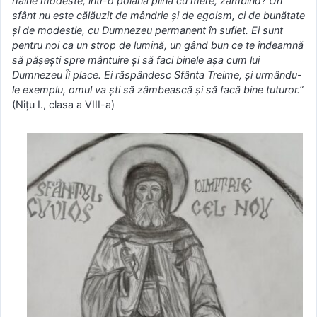
haine modeste, într-o poiană plină cu mere, zâmbind? Un
sfânt nu este călăuzit de mândrie şi de egoism, ci de bunătate
şi de modestie, cu Dumnezeu permanent în suflet. Ei sunt
pentru noi ca un strop de lumină, un gând bun ce te îndeamnă
să păşeşti spre mântuire şi să faci binele aşa cum lui
Dumnezeu Îi place. Ei răspândesc Sfânta Treime, şi urmându-
le exemplu, omul va şti să zâmbească şi să facă bine tuturor.”
(Niţu I., clasa a VIII-a)