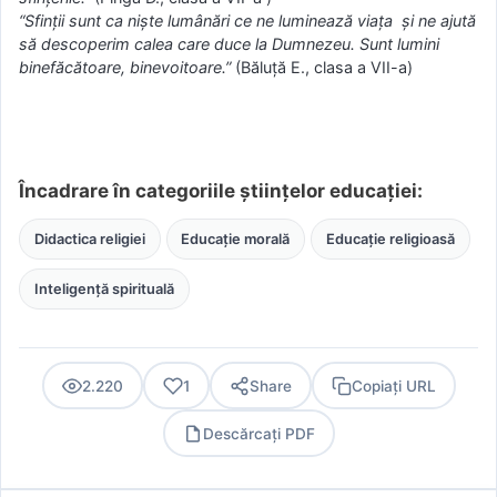
“Sfinţii sunt ca nişte lumânări ce ne luminează viaţa şi ne ajută
să descoperim calea care duce la Dumnezeu. Sunt lumini
binefăcătoare, binevoitoare.”
(Băluţă E., clasa a VII-a)
Încadrare în categoriile științelor educației:
Didactica religiei
Educație morală
Educație religioasă
Inteligență spirituală
2.220
1
Share
Copiați URL
Descărcați PDF
PDF