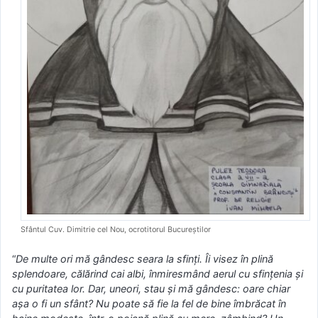
Sfântul Cuv. Dimitrie cel Nou, ocrotitorul Bucureștilor
“
De multe ori mă gândesc seara la sfinţi. Îi visez în plină
splendoare, călărind cai albi, înmiresmând aerul cu sfinţenia şi
cu puritatea lor. Dar, uneori, stau şi mă gândesc: oare chiar
aşa o fi un sfânt? Nu poate să fie la fel de bine îmbrăcat în