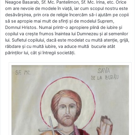
Neagoe Basarab, Sf. Mc. Pantelimon, Sf. Mc. Irina, etc. Orice
om are nevoie de modele în viaţă, iar cum scopul nostru este
desăvârşirea, prin ora de religie încercăm să-i ajutăm pe copii
să se apropie mai mult de sfinţi şi de modelul Suprem,
Domnul Hristos. Numai printr-o apropiere plină de iubire şi
copilul va creşte frumos înaintea lui Dumnezeu şi al semenilor
lui. Sufletul copilului, dacă este modelat cu multă atenţie, grijă,
răbdare şi cu multă iubire, va aduce multă bucurie atât
părinţilor lui, cât şi întregii societăţi.