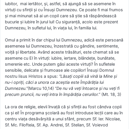
iubitor, mai iertător, şi, astfel, să ajungă să se asemene în
virtuţi cu sfinţii şi cu Însuşi Dumnezeu. Ce poate fi mai frumos
şi mai minunat să ai un copil care să ştie să răspândească
bucurie şi iubire în jurul lui! Cu siguranţă, acolo este prezent
Dumnezeu, în sufletul lui, în viaţa lui, în familia lui.
Omul a primit în dar chipul lui Dumnezeu, adică este persoană
asemenea lui Dumnezeu, înzestrată cu gândire, sentimente,
voiţă şi libertate. Având aceste trăsături, este chemat să se
asemene cu El în virtuţi: iubire, iertare, blândeţe, bunătate,
smerenie etc. Unde putem găsi aceste virtuţi? În sufletele
sensibile, delicate şi frumoase ale copiilor! Însuşi Domnul
nostru Iisus Hristos a spus:
“Lăsaţi copiii să vină la Mine şi
nu-i opriţi, căci a unora ca aceştia este Împărăţia lui
Dumnezeu.”
(Marcu 10,14) “
De nu vă veţi întoarce şi nu veţi fi
precum pruncii, nu veţi intra în împărăţia cerurilor.
” (Mt. 18, 3)
La ora de religie, elevii învaţă că şi sfinţii au fost cândva copii
ca şi ei! În programa şcolară au fost introduse lecţii care au în
centru viaţa desăvârşită a unui sfânt, precum Sf. Ier. Nicolae,
Sf. Mc. Filofteia, Sf. Ap. Andrei, Sf. Stelian, Sf. Voievod