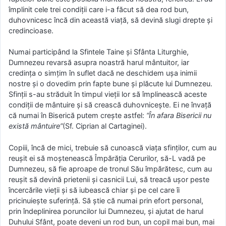
împlinit cele trei condiţii care i-a făcut să dea rod bun,
duhovnicesc încă din această viaţă, să devină slugi drepte şi
credincioase.
Numai participând la Sfintele Taine şi Sfânta Liturghie,
Dumnezeu revarsă asupra noastră harul mântuitor, iar
credinţa o simţim în suflet dacă ne deschidem uşa inimii
nostre şi o dovedim prin fapte bune şi plăcute lui Dumnezeu.
Sfinţii s-au străduit în timpul vieţii lor să împlinească aceste
condiţii de mântuire şi să crească duhovniceşte. Ei ne învaţă
că numai în Biserică putem creşte astfel:
“În afara Bisericii nu
există mântuire”
(Sf. Ciprian al Cartaginei).
Copiii, încă de mici, trebuie să cunoască viaţa sfinţilor, cum au
reuşit ei să moştenească Împărăţia Cerurilor, să-L vadă pe
Dumnezeu, să fie aproape de tronul Său împărătesc, cum au
reuşit să devină prietenii şi casnicii Lui, să treacă uşor peste
încercările vieţii şi să iubească chiar şi pe cel care îi
pricinuieşte suferinţă. Să ştie că numai prin efort personal,
prin îndeplinirea poruncilor lui Dumnezeu, şi ajutat de harul
Duhului Sfânt, poate deveni un rod bun, un copil mai bun, mai