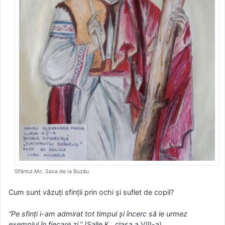
Sfântul Mc. Sava de la Buzău
Cum sunt văzuţi sfinţii prin ochi şi suflet de copil?
“Pe sfinţi i-am admirat tot timpul şi încerc să le urmez
exemplul în fiecare zi.”
(Salle K., clasa a VIII-a)