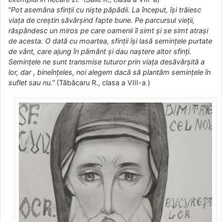
“
Pot asemăna sfinţii cu nişte păpădii. La început, îşi trăiesc
viaţa de creştin săvârşind fapte bune. Pe parcursul vieţii,
răspândesc un miros pe care oamenii îl simt şi se simt atraşi
de acesta. O dată cu moartea, sfinţii îşi lasă seminţele purtate
de vânt, care ajung în pământ şi dau naştere altor sfinţi.
Seminţele ne sunt transmise tuturor prin viaţa desăvârşită a
lor, dar , bineînţeles, noi alegem dacă să plantăm seminţele în
suflet sau nu.”
(Tăbăcaru R., clasa a VIII-a )