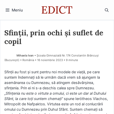
Sari
la
Meniu
conținut
Sfinții, prin ochi și suflet de
copil
Mihaela Ivan
• Școala Gimnazială Nr. 174 Constantin Brâncuși
(Bucureşti) • România
16 noiembrie 2023
• 9 minute
Sfinţii au fost şi sunt pentru noi modele de viaţă, pe care
suntem îndemnaţi să le urmăm dacă vrem să ajungem la
asemănarea cu Dumnezeu, să atingem desăvârşirea,
sfinţenia. Prin ei ni s-a deschis calea spre Dumnezeu.
„Sfințenia nu este o virtute a omului, ci este un dar al Duhului
Sfânt, la care toți suntem chemați”
spune Ierótheos Vlachos,
Mitropolit de Nafpaktos. Virtutea este un rod al conlucrării
omului cu Dumnezeu prin Duhul Sfânt. Suntem chemaţi să