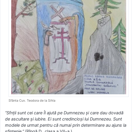
Sfânta Cuv. Teodora de la Sihla
“Sfnţii sunt cei care Îl ajută pe Dumnezeu şi care dau dovadă
de ascultare şi iubire. Ei sunt credincioşi lui Dumnezeu. Sunt
modele de urmat pentru că numai prin determinare au ajuns la
sfinţenie.”
(Pîngă D., clasa a VII-a )