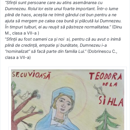
“Sfinţii sunt persoane care au atins asemănarea cu
Dumnezeu. Rolul lor este unul foarte important. Într-o lume
plină de haos, aceştia ne trimit gândul cel bun pentru a ne
ajuta să mergem pe calea cea bună şi plăcută lui Dumnezeu.
În timpuri tulburi, ei au reuşit să păstreze normalitatea.”
(Dinu
M., clasa a VII-a )
“
Sfinţii au fost oameni ca şi noi si, pentru că au avut o inimă
plină de credinţă, empatie şi bunătate, Dumnezeu i-a
“nominalizat” să facă parte din familia Lui.”
(Dobrinescu C.,
clasa a VII-a)