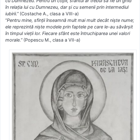
cu Dumnezeu. Pentru un copil, sfântul ar trebui să fie un ghid
în relaţia lui cu Dumnezeu, dar şi cu semenii prin intermediul
iubirii.”
(Costache A., clasa a VIII-a)
“
Pentru mine, sfinţii înseamnă mult mai mult decât nişte nume;
ele reprezintă nişte modele prin faptele pe care le-au săvârşit
în timpul vieţii lor. Fiecare sfânt este întruchiparea unei valori
morale.”
(Popescu M., clasa a VII-a)