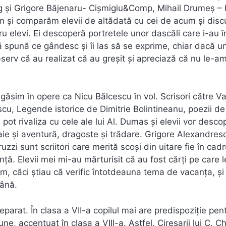
g și Grigore Băjenaru- Cișmigiu&Comp, Mihail Drumeș – 
tim și comparăm elevii de altădată cu cei de acum și dis
ru elevi. Ei descoperă portretele unor dascăli care i-au 
să spună ce gândesc și îi las să se exprime, chiar dacă u
serv că au realizat că au greșit și apreciază că nu le-a
egăsim în opere ca Nicu Bălcescu în vol. Scrisori către Va
scu, Legende istorice de Dimitrie Bolintineanu, poezii de
ot rivaliza cu cele ale lui Al. Dumas și elevii vor descop
aie și aventură, dragoste și trădare. Grigore Alexandres
zi sunt scriitori care merită scoși din uitare fie în cadr
anță. Elevii mei mi-au mărturisit că au fost cărți pe care 
cum, căci știau că verific întotdeauna tema de vacanța, și
mână.
eparat. În clasa a VII-a copilul mai are predispoziție pen
e, accentuat în clasa a VIII-a. Astfel, Cireșarii lui C. Ch