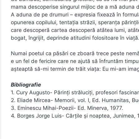
mama descoperise singurul mijloc de a mă aduna de
A aduna de pe drumuri – expresia fixează în formularea
opunerea copilului, tentația străzii, speranța părinți
care descoperă cartea descoperă atâtea lumi, atâtea
bogat, îngrijit, deprinde atitudini folositoare în viață
Numai poetul ca păsări ce zboară trece peste nemărg
e un fel de fericire care ne ajută să înfruntăm timpul
așteaptă să-mi termin de trăit viața: Eu mi-am imag
Bibliografie
1. Cury Augusto- Părinți străluciți, profesori fascina
2. Eliade Mircea- Memorii, vol. I, Ed. Humanitas, Bu
3. Eminescu Mihai-Poezii- Ed. Minerva, 1977.
4. Borges Jorge Luis- Cărțile și noaptea, Junimea,