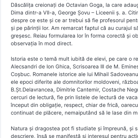
Dăscălița creionați de Octavian Goga, la care adau
Dima dintr-a VII-a, George Șovu – Liceenii ș. a. Ci
despre ce este și ce ar trebui să fie profesorul pent
și pe părinții lor. Am remarcat faptul că au curajul 
greșesc. Reiau formularea lor în forma corectă și ob
observația în mod direct.
Istoria este o temă mult iubită de elevi, pe care o r
Alecsandri de Ion Ghica, Scrisoarea III de M. Emine
Coșbuc. Romanele istorice ale lui Mihail Sadoveanu p
ele epoci diferite ale domnitorilor moldoveni, războ
B.Şt.Delavrancea, Dimitrie Cantemir, Costache Negruz
cercuri de lectură, fie prin listele de lectură de vac
început din obligație, respect, chiar de frică, oare
continuat de plăcere, nemaiputând să le lase din 
Natura și dragostea pot fi studiate și împreună, și s
descriere, însă se manifestă și interesul pentru acțiun