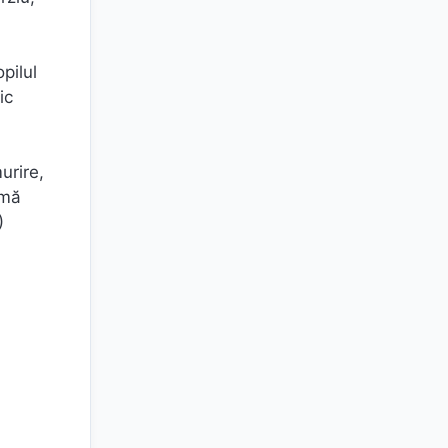
pilul
ic
urire,
 mă
)