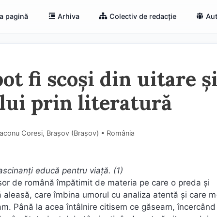
a pagină
Arhiva
Colectiv de redacție
Aut
t fi scoși din uitare ș
ui prin literatură
iaconu Coresi, Brașov (Braşov) • România
ascinanți educă pentru viață. (1)
sor de română împătimit de materia pe care o preda și
ă aleasă, care îmbina umorul cu analiza atentă și care m
team. Până la acea întâlnire citisem ce găseam, încercând