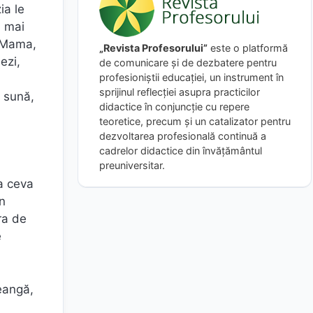
ia le
ă mai
, Mama,
„Revista Profesorului”
este o platformă
ezi,
de comunicare și de dezbatere pentru
profesioniștii educației, un instrument în
sprijinul reflecției asupra practicilor
m sună,
didactice în conjuncție cu repere
teoretice, precum și un catalizator pentru
dezvoltarea profesională continuă a
cadrelor didactice din învățământul
preuniversitar.
ea ceva
un
ra de
e
eangă,