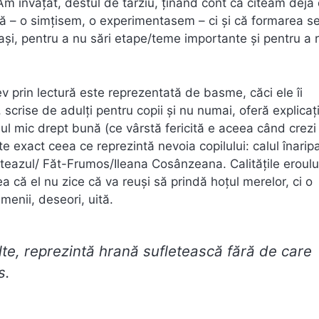
Am învățat, destul de târziu, ținând cont că citeam deja
ură – o simțisem, o experimentasem – ci și că formarea s
pași, pentru a nu sări etape/teme importante și pentru a 
v prin lectură este reprezentată de basme, căci ele îi
scrise de adulți pentru copii și nu numai, oferă explicați
ul mic drept bună (ce vârstă fericită e aceea când crezi
e exact ceea ce reprezintă nevoia copilului: calul înaripa
l/viteazul/ Făt-Frumos/Ileana Cosânzeana. Calitățile eroulu
a că el nu zice că va reuși să prindă hoțul merelor, ci o
menii, deseori, uită.
lte, reprezintă hrană sufletească fără de care
s.