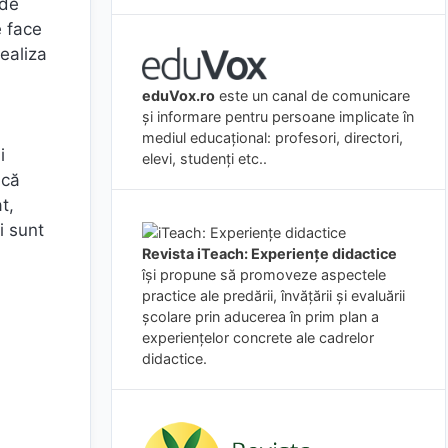
 de
e face
realiza
eduVox.ro
este un canal de comunicare
și informare pentru persoane implicate în
mediul educațional: profesori, directori,
i
elevi, studenți etc..
 că
t,
i sunt
Revista iTeach: Experienţe didactice
îşi propune să promoveze aspectele
practice ale predării, învăţării şi evaluării
şcolare prin aducerea în prim plan a
experienţelor concrete ale cadrelor
didactice.