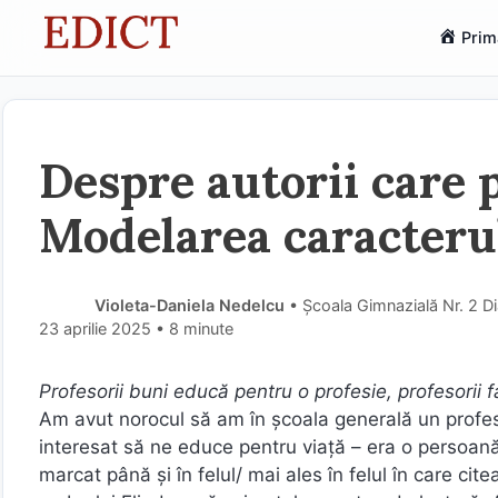
Sari
Prim
la
conținut
Despre autorii care po
Modelarea caracterul
Violeta-Daniela Nedelcu
• Școala Gimnazială Nr. 2 D
23 aprilie 2025
• 8 minute
Profesorii buni educă pentru o profesie, profesorii f
Am avut norocul să am în școala generală un profe
interesat să ne educe pentru viață – era o persoan
marcat până și în felul/ mai ales în felul în care ci