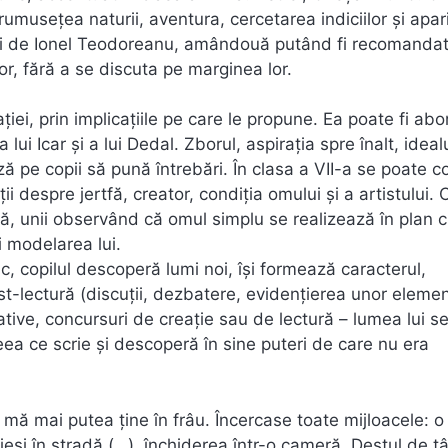
 frumusețea naturii, aventura, cercetarea indiciilor și apari
ni de Ionel Teodoreanu, amândouă putând fi recomanda
lor, fără a se discuta pe marginea lor.
iei, prin implicațiile pe care le propune. Ea poate fi ab
ui Icar și a lui Dedal. Zborul, aspirația spre înalt, idealu
 pe copii să pună întrebări. În clasa a VII-a se poate c
i despre jertfă, creator, condiția omului și a artistului. C
ă, unii observând că omul simplu se realizează în plan c
i modelarea lui.
gic, copilul descoperă lumi noi, își formează caracterul,
ost-lectură (discuții, dezbatere, evidențierea unor eleme
cative, concursuri de creație sau de lectură – lumea lui s
eea ce scrie și descoperă în sine puteri de care nu era
mă mai putea ține în frâu. Încercase toate mijloacele: o
și în stradă (…), închiderea într-o cameră. Destul de tâ