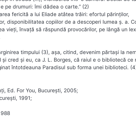
 pe drumuri: îmi dădea o carte.” (2)
 fericită a lui Eliade atâtea trăiri: efortul părinților,
lor, disponibilitatea copiilor de a descoperi lumea ș. a. Co
 vieți, învață să răspundă provocărilor, pe lângă un lex
.
inirea timpului (3), așa, citind, devenim părtași la nem
 și cred și eu, ca J. L. Borges, că raiul e o bibliotecă ce
inat întotdeauna Paradisul sub forma unei biblioteci. (4
nți, Ed. For You, București, 2005;
curești, 1991;
 1988