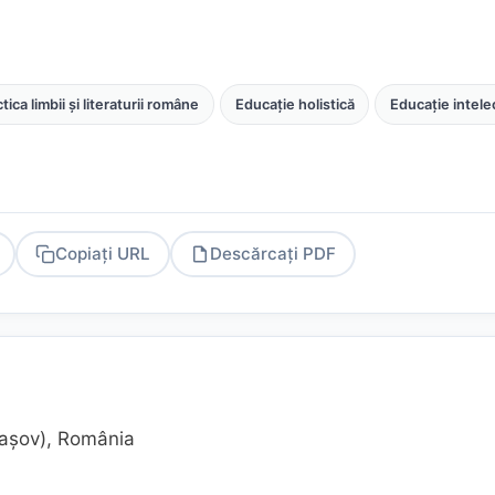
tica limbii și literaturii române
Educație holistică
Educație intele
Copiați URL
Descărcați PDF
PDF
raşov), România