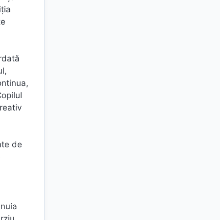
ția
te
ordată
l,
ontinua,
opilul
reativ
nte de
e
 nuia
rziu,