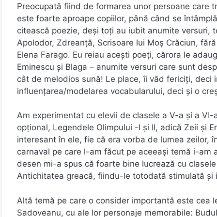
Preocupată fiind de formarea unor persoane care t
este foarte aproape copiilor, până când se întâmplă
citească poezie, deși toți au iubit anumite versuri,
Apolodor, Zdreanță, Scrisoare lui Moș Crăciun, fără
Elena Farago. Eu reiau acești poeți, cărora le ada
Eminescu și Blaga – anumite versuri care sunt despr
cât de melodios sună! Le place, îi văd fericiți, deci
influențarea/modelarea vocabularului, deci și o creș
Am experimentat cu elevii de clasele a V-a și a VI-
opțional, Legendele Olimpului -I și II, adică Zeii și E
interesant în ele, fie că era vorba de lumea zeilor, î
carnaval pe care l-am făcut pe aceeași temă i-am a
desen mi-a spus că foarte bine lucrează cu clasele
Antichitatea greacă, fiindu-le totodată stimulată și 
Altă temă pe care o consider importantă este cea l
Sadoveanu, cu ale lor personaje memorabile: Budule