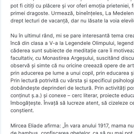
pot fi citiți cu plăcere și vor oferi emoția prieteniei,
primei dragoste. Urmează, bineînțeles, La Medele
drept lecturi de vacanță, dar nu lăsate la voia elevi
Nu în ultimul rând, mi se pare interesantă tema creaț
încă din clasa a V-a la Legendele Olimpului, legenda l
căderea sunt subiecte de meditație care îi motivează
facultativ, cu Monastirea Argeșului, suscitând discuți
observă și simte că nu oricine creează opere de art
prin aducerea pe lume a unui copil, prin educarea ș
Prin lectură potrivită cu vârsta și specificul psiholo
dobândește deprinderi de lectură. Prin activități p
conținut ș.a.) și conexe – cerc literar, proiecte edu
îmbogățește. Învață să lucreze atent, să cizeleze c
conștient.
Mircea Eliade afirma: „În vara anului 1917, mama nu 
de bambus, confiscarea ghetelor, ca să nu mai pot ie