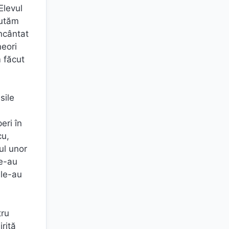
Elevul
cutăm
încântat
neori
m făcut
sile
eri în
cu,
ul unor
le-au
 le-au
tru
iriță