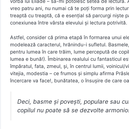
vorba lui Eliade – să-mi potolesc setea de lectură. 
vreo patru ani, nu numai că te poți forma prin lect
treaptă cu treaptă, că e esențial să parcurgi niște 
conexiunea între vârsta elevului și lectura potrivită.
Astfel, consider că prima etapă în formarea unui ele
modelează caracterul, hrănindu-i sufletul. Basmele, 
pentru lumea în care trăim, lume percepută de copil
lumea e bună!). Îmbinarea realului cu fantasticul est
împăratul, fata, zmeul, și, în centrul lumii, voinicu
vitejia, modestia – ce frumos și simplu afirma Prâsle
încercare va face!, bunătatea, o însușire de care oa
Deci, basme și povești, populare sau cu
copilul nu poate să se dezvolte armonio