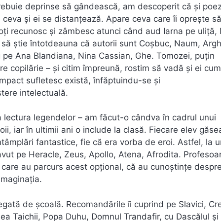
rebuie deprinse să gândească, am descoperit că și poez
 ceva și ei se distanțează. Apare ceva care îi oprește s
 toți recunosc și zâmbesc atunci când aud Iarna pe uliță
 să știe întotdeauna că autorii sunt Coșbuc, Naum, Argh
ug pe Ana Blandiana, Nina Cassian, Ghe. Tomozei, puțin
e copilărie – și citim împreună, rostim să vadă și ei cu
 impact sufletesc există, înfăptuindu-se și
tere intelectuală.
a lectura legendelor – am făcut-o cândva în cadrul unui
roii, iar în ultimii ani o include la clasă. Fiecare elev găs
ntâmplări fantastice, fie că era vorba de eroi. Astfel, la 
vut pe Heracle, Zeus, Apollo, Atena, Afrodita. Profesoa
 care au parcurs acest opțional, că au cunoștințe despr
imaginația.
egată de școală. Recomandările îi cuprind pe Slavici, Cr
a Taichii, Popa Duhu, Domnul Trandafir, cu Dascălul și