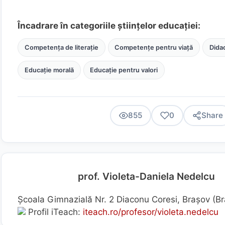
Încadrare în categoriile științelor educației:
Competența de literație
Competențe pentru viață
Didac
Educație morală
Educație pentru valori
855
0
Share
prof. Violeta-Daniela Nedelcu
Școala Gimnazială Nr. 2 Diaconu Coresi, Brașov (B
Profil iTeach:
iteach.ro/profesor/violeta.nedelcu