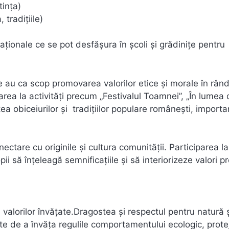
ința)
tradițiile)
ționale ce se pot desfășura în școli și grădinițe pentru
e au ca scop promovarea valorilor etice și morale în rând
iparea la activități precum „Festivalul Toamnei”, „În lumea c
a obiceiurilor și tradițiilor populare românești, importa
nectare cu originile și cultura comunității. Participarea la
pii să înțeleagă semnificațiile și să interiorizeze valori 
 valorilor învățate.Dragostea și respectul pentru natură 
ente de a învăța regulile comportamentului ecologic, prot