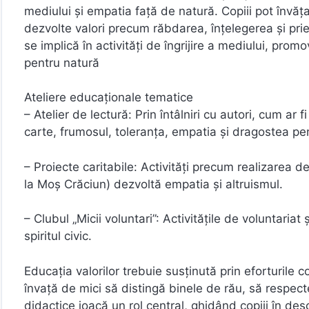
mediului și empatia față de natură. Copiii pot învăța
dezvolte valori precum răbdarea, înțelegerea și priet
se implică în activități de îngrijire a mediului, pro
pentru natură
Ateliere educaționale tematice
– Atelier de lectură: Prin întâlniri cu autori, cum a
carte, frumosul, toleranța, empatia și dragostea pen
– Proiecte caritabile: Activități precum realizarea 
la Moș Crăciun) dezvoltă empatia și altruismul.
– Clubul „Micii voluntari”: Activitățile de voluntariat
spiritul civic.
Educația valorilor trebuie susținută prin eforturile co
învață de mici să distingă binele de rău, să respect
didactice joacă un rol central, ghidând copiii în des