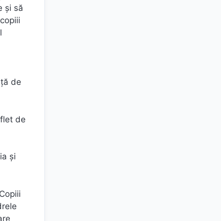
e și să
copiii
l
ață de
flet de
ia și
Copiii
drele
are