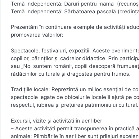
Temă independentă: Daruri pentru mama (recunoșt
Temă independentă: Sărbătoarea pascală (credința, 
Prezentăm în continuare exemple de activități educa
promovarea valorilor:
Spectacole, festivaluri, expoziții: Aceste eveniment
copiilor, părinților și cadrelor didactice. Prin partic
sau „Noi suntem români”, copiii descoperă frumusețe
rădăcinilor culturale și dragostea pentru frumos.
Tradițiile locale: Reprezintă un mijloc esențial de co
spectacole legate de obiceiurile locale îi ajută pe co
respectul, iubirea și prețuirea patrimoniului cultural.
Excursii, vizite și activități în aer liber
– Aceste activități permit transpunerea în practică a
animale: Plimbările în aer liber sunt prilejuri excel