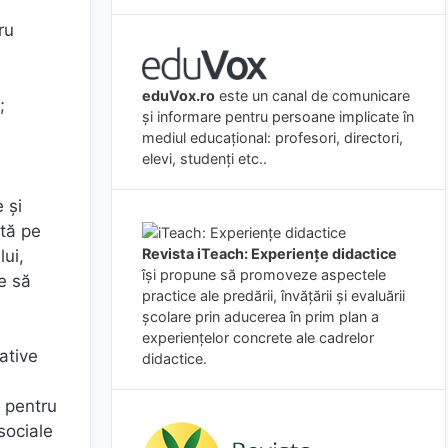
ru
eduVox.ro
este un canal de comunicare
;
și informare pentru persoane implicate în
mediul educațional: profesori, directori,
elevi, studenți etc..
 și
ată pe
Revista iTeach: Experienţe didactice
lui,
îşi propune să promoveze aspectele
e să
practice ale predării, învăţării şi evaluării
şcolare prin aducerea în prim plan a
experienţelor concrete ale cadrelor
ative
didactice.
i pentru
sociale