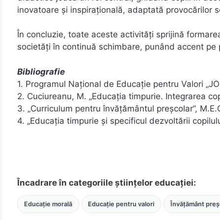
inovatoare și inspirațională, adaptată provocărilor s
În concluzie, toate aceste activități sprijină formar
societăți în continuă schimbare, punând accent pe 
Bibliografie
1. Programul Național de Educație pentru Valori „
2. Cuciureanu, M. „Educația timpurie. Integrarea copii
3. „Curriculum pentru învăţământul preşcolar”, M.E.
4. „Educația timpurie și specificul dezvoltării copilul
Încadrare în categoriile științelor educației:
Educație morală
Educație pentru valori
Învățământ preș