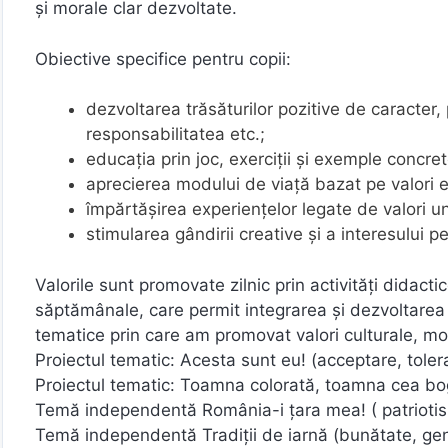
și morale clar dezvoltate.
Obiective specifice pentru copii:
dezvoltarea trăsăturilor pozitive de caracter,
responsabilitatea etc.;
educația prin joc, exerciții și exemple concre
aprecierea modului de viață bazat pe valori et
împărtășirea experiențelor legate de valori un
stimularea gândirii creative și a interesului pe
Valorile sunt promovate zilnic prin activități didacti
săptămânale, care permit integrarea și dezvoltarea
tematice prin care am promovat valori culturale, mor
Proiectul tematic: Acesta sunt eu! (acceptare, tolera
Proiectul tematic: Toamna colorată, toamna cea bo
Temă independentă România-i țara mea! ( patrioti
Temă independentă Tradiții de iarnă (bunătate, gen