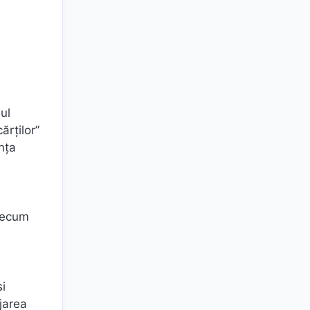
ul
ărților”
nța
precum
și
ejarea