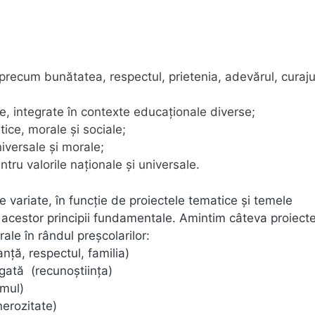
 precum bunătatea, respectul, prietenia, adevărul, curaju
te, integrate în contexte educaționale diverse;
ice, morale și sociale;
iversale și morale;
ntru valorile naționale și universale.
ce variate, în funcție de proiectele tematice și temele
 acestor principii fundamentale. Amintim câteva proiect
ale în rândul preșcolarilor:
nță, respectul, familia)
gată (recunoștiința)
smul)
erozitate)