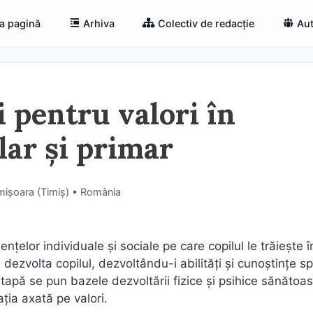
a pagină
Arhiva
Colectiv de redacție
Aut
 pentru valori în
lar și primar
mișoara (Timiş) • România
elor individuale și sociale pe care copilul le trăiește în
 dezvolta copilul, dezvoltându-i abilități și cunoștințe sp
 etapă se pun bazele dezvoltării fizice și psihice sănătoas
ția axată pe valori.