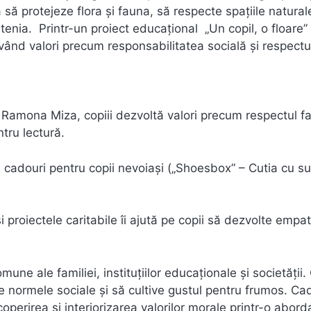
 să protejeze flora și fauna, să respecte spațiile natural
enia. Printr-un proiect educațional „Un copil, o floare” 
movând valori precum responsabilitatea socială și respectu
r fi Ramona Miza, copiii dezvoltă valori precum respectul f
tru lectură.
de cadouri pentru copii nevoiași („Shoesbox” – Cutia cu su
 și proiectele caritabile îi ajută pe copii să dezvolte empat
mune ale familiei, instituțiilor educaționale și societății. 
e normele sociale și să cultive gustul pentru frumos. Ca
coperirea și interiorizarea valorilor morale printr-o abord