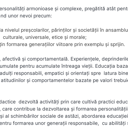
personalități armonioase și complexe, pregătită atât pent
nzând unor nevoi precum:
nivelul preșcolarilor, părinților și societății în ansamblu
culturale, universale, etice și morale;
n formarea generațiilor viitoare prin exemplu și sprijin.
, afectivă și comportamentală. Experiențele, deprinderile
acumulate pentru acumulate întreaga vieții. Educația baz
dulți responsabili, empatici și orientați spre latura bine
 atitudinilor și comportamentelor bazate pe valori trebui
dactice dezvoltă activități prin care cultivă practici educ
e, care contribue la dezvoltarea și formarea personalității
i al schimbărilor sociale de astăzi, abordarea educație
 pentru formarea unor generații responsabile, cu abilități 