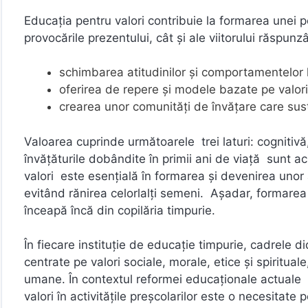
Educația pentru valori contribuie la formarea unei 
provocările prezentului, cât și ale viitorului răspu
schimbarea atitudinilor și comportamentelor la 
oferirea de repere și modele bazate pe valori 
crearea unor comunități de învățare care susți
Valoarea cuprinde următoarele trei laturi: cognitivă
învățăturile dobândite în primii ani de viață sunt 
valori este esențială în formarea și devenirea unor a
evitând rănirea celorlalți semeni. Așadar, formarea
înceapă încă din copilăria timpurie.
În fiecare instituție de educație timpurie, cadrele di
centrate pe valori sociale, morale, etice și spiritual
umane. În contextul reformei educaționale actuale ș
valori în activitățile preșcolarilor este o necesitate