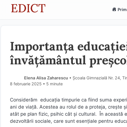
Sari
Prim
la
conținut
Importanța educației
învățământul preșco
Elena Alisa Zaharescu
• Școala Gimnazială Nr. 24, Ti
8 februarie 2025
• 5 minute
Considerăm educația timpurie ca fiind suma experienț
ani de viață. Acestea au rolul de a proteja, crește și
atât pe plan fizic, psihic cât și cultural. În această
dezvoltării sociale, care sunt esențiale pentru educa