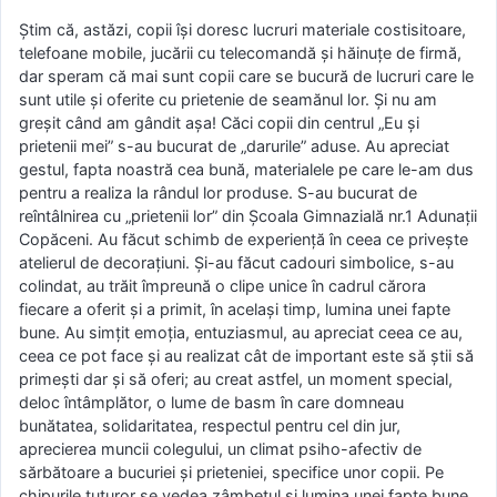
Știm că, astăzi, copii își doresc lucruri materiale costisitoare,
telefoane mobile, jucării cu telecomandă și hăinuțe de firmă,
dar speram că mai sunt copii care se bucură de lucruri care le
sunt utile și oferite cu prietenie de seamănul lor. Și nu am
greșit când am gândit așa! Căci copii din centrul „Eu și
prietenii mei” s-au bucurat de „darurile” aduse. Au apreciat
gestul, fapta noastră cea bună, materialele pe care le-am dus
pentru a realiza la rândul lor produse. S-au bucurat de
reîntâlnirea cu „prietenii lor” din Școala Gimnazială nr.1 Adunații
Copăceni. Au făcut schimb de experiență în ceea ce privește
atelierul de decorațiuni. Și-au făcut cadouri simbolice, s-au
colindat, au trăit împreună o clipe unice în cadrul cărora
fiecare a oferit și a primit, în același timp, lumina unei fapte
bune. Au simțit emoția, entuziasmul, au apreciat ceea ce au,
ceea ce pot face și au realizat cât de important este să știi să
primești dar și să oferi; au creat astfel, un moment special,
deloc întâmplător, o lume de basm în care domneau
bunătatea, solidaritatea, respectul pentru cel din jur,
aprecierea muncii colegului, un climat psiho-afectiv de
sărbătoare a bucuriei și prieteniei, specifice unor copii. Pe
chipurile tuturor se vedea zâmbetul și lumina unei fapte bune.