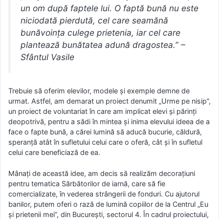
un om după faptele lui. O faptă bună nu este
niciodată pierdută, cel care seamănă
bunăvoința culege prietenia, iar cel care
plantează bunătatea adună dragostea.” –
Sfântul Vasile
Trebuie să oferim elevilor, modele și exemple demne de
urmat. Astfel, am demarat un proiect denumit „Urme pe nisip”,
un proiect de voluntariat în care am implicat elevi și părinți
deopotrivă, pentru a sădi în mintea și inima elevului ideea de a
face o fapte bună, a cărei lumină să aducă bucurie, căldură,
speranță atât în sufletului celui care o oferă, cât și în sufletul
celui care beneficiază de ea.
Mânați de această idee, am decis să realizăm decorațiuni
pentru tematica Sărbătorilor de iarnă, care să fie
comercializate, în vederea strângerii de fonduri. Cu ajutorul
banilor, putem oferi o rază de lumină copiilor de la Centrul „Eu
și prietenii mei”, din București, sectorul 4. În cadrul proiectului,