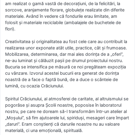
am realizat o gamă vastă de decorațiuni, de la felicitări, la
sorcove, aranjamente florare, globulețe realizate din diferite
materiale. Având în vedere că fondurile erau limitate, am
folosit și materiale reciclabile (ambalajele de buchetele de
flori).
Creativitatea și originalitatea au fost cele care au contribuit la
realizarea unor exponate atât utile, practice, cât și frumoase.
Mobilizarea, determinarea, dar mai ales dorința de a „oferi”,
ne-au luminat și călăuzit pașii pe drumul proiectului nostru.
Bucuria se intensifica pe măsură ce noi pregăteam expoziția
cu vânzare. Izvorul acestei bucurii era generat de dorința
noastră de a face o faptă bună, de a duce o scânteie de
lumină, cu ocazia Crăciunului.
Spiritul Crăciunului, al atmosferei de caritate, al altruismului se
pogorâse și asupra Școlii noastre, poposise în laboratorul
nostru, pe care ne doream să-l transformăm într-un atelier al
„Moșului”, să fim ajutoarele lui, spiriduși, mesageri care împart
„daruri”. Eram conștienți că darurile noastre nu au valoare
materială, ci una emoțională, spirituală.