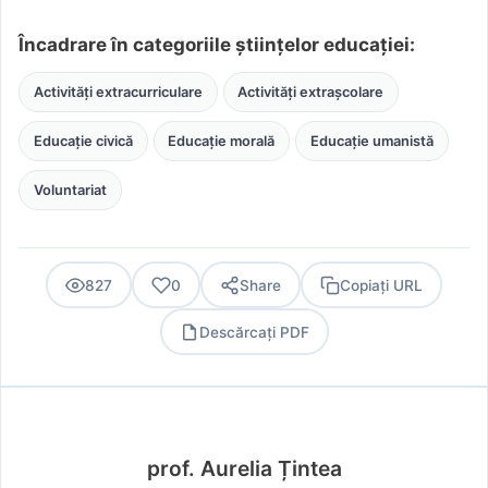
Încadrare în categoriile științelor educației:
Activități extracurriculare
Activități extrașcolare
Educație civică
Educație morală
Educație umanistă
Voluntariat
827
0
Share
Copiați URL
Descărcați PDF
PDF
prof. Aurelia Țintea