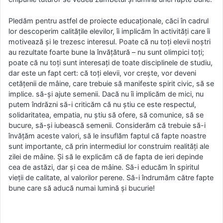
Pledăm pentru astfel de proiecte educaționale, căci în cadrul
lor descoperim calitățile elevilor, îi implicăm în activități care îi
motivează și le trezesc interesul. Poate că nu toți elevii noștri
au rezultate foarte bune la învățătură – nu sunt olimpici toți;
poate că nu toți sunt interesați de toate disciplinele de studiu,
dar este un fapt cert: că toți elevii, vor crește, vor deveni
cetățenii de mâine, care trebuie să manifeste spirit civic, să se
implice. să-și ajute semenii. Dacă nu îi implicăm de mici, nu
putem îndrăzni să-i criticăm că nu știu ce este respectul,
solidaritatea, empatia, nu știu să ofere, să comunice, să se
bucure, să-și iubească semenii. Considerăm că trebuie să-i
învățăm aceste valori, să le insuflăm faptul că fapte noastre
sunt importante, că prin intermediul lor construim realități ale
zilei de mâine. Și să le explicăm că de fapta de ieri depinde
cea de astăzi, dar și cea de mâine. Să-i educăm în spiritul
vieții de calitate, al valorilor perene. Să-i îndrumăm către fapte
bune care să aducă numai lumină și bucurie!