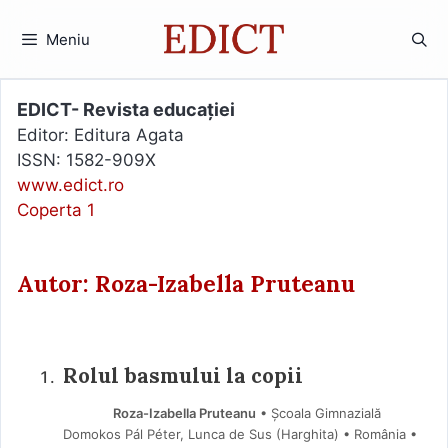
Sari
la
Meniu
conținut
EDICT- Revista educației
Editor: Editura Agata
ISSN: 1582-909X
www.edict.ro
Coperta 1
Autor: Roza-Izabella Pruteanu
Rolul basmului la copii
Roza-Izabella Pruteanu
• Școala Gimnazială
Domokos Pál Péter, Lunca de Sus (Harghita) • România