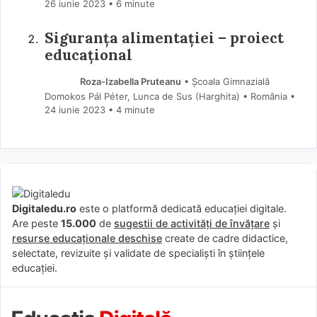
26 iunie 2023
• 6 minute
Siguranța alimentației – proiect
educațional
Roza-Izabella Pruteanu
• Școala Gimnazială
Domokos Pál Péter, Lunca de Sus (Harghita) • România
24 iunie 2023
• 4 minute
Digitaledu.ro
este o platformă dedicată educației digitale.
Are peste
15.000
de
sugestii de activități de învățare
și
resurse educaționale deschise
create de cadre didactice,
selectate, revizuite și validate de specialiști în științele
educației.