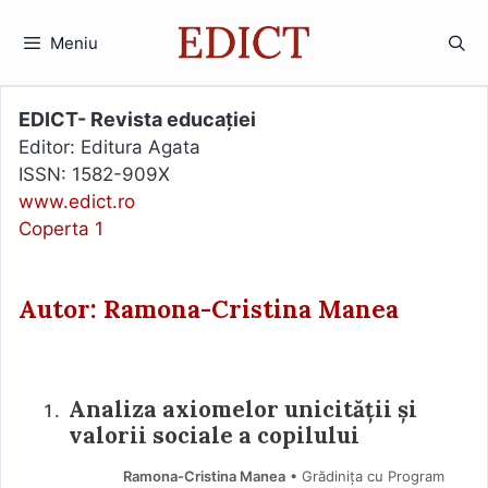
Sari
la
Meniu
conținut
EDICT- Revista educației
Editor: Editura Agata
ISSN: 1582-909X
www.edict.ro
Coperta 1
Autor: Ramona-Cristina Manea
Analiza axiomelor unicității și
valorii sociale a copilului
Ramona-Cristina Manea
• Grădinița cu Program