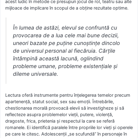
acest ludic în metode ce presupun jocul de rol, teatru sau alte
mijloace de implicare în scopul de a obține rezultate optime.
În lumea de astăzi, elevul se confruntă cu
provocarea de a lua cele mai bune decizii,
uneori bazate pe puține cunoștințe dincolo
de universul personal al fiecăruia. Cărțile
întâmpină această lacună, oglindind
probleme umane, probleme existențiale și
dileme universale.
Lectura oferă instrumente pentru înțelegerea temelor precum
apartenență, statut social, sex sau emoții. Întrebările,
chestionarea morală provoacă elevii să investigheze și să
reflecteze asupra problemelor vieții, putere, violență,
dragoste, frica, prietenia și respectul la care se referă
romanele. Ei identifică paralele între propriile lor vieți și operele
pe care le citesc. Adolescenții „se scufundă” în personaje în