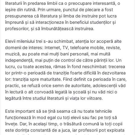
literaturii în predarea limbii ca o preocupare interesantă, o
ieșire din rutină. Prin urmare, punctul de plecare a fost
presupunerea că literatura și limba de instruire pot lucra
împreună și să interacționeze în beneficiul studenților și
profesorilor, și să îmbunătățească instruirea.
Elevii mileniului trei s-au schimbat, atenția lor acoperă alte
domenii de interes: Internet, TV, telefoane mobile, reviste,
muzică, au poate mai mulți bani personali, mai multă
independență, mai puțin de control de către părinții lor. Un
lucru, cu toate acestea, rămas în fond neschimbat: trecerea
lor printr-o perioadă de tranziție foarte dificilă în dezvoltarea
lor: tranziția spre maturitate. Fiind definit ca perioada în care,
practic, se refuză orice semn de autoritate, adolescenții văd
în lectură o alt corvoadă legată la școală și nu văd nici o
legătură între studiul literaturii și viața lor viitoare.
Este important să se țină seama că nu toate tehnicile
funcționează în mod egal cu toți elevii sau fac pe toți să
învețe. Dar, în același timp, o trăsătură comună la toți copii
este dorința constantă de a juca, iar profesorii pot exploata