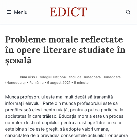
Sari
la
Meniu
conținut
Probleme morale reflectate
în opere literare studiate în
școală
Irma Kiss
• Colegiul Național Iancu de Hunedoara, Hunedoara
(Hunedoara) • România
6 august 2021
• 5 minute
Munca profesorului este mai mult decât să transmită
informații elevului. Parte din munca profesorului este să
pregătească elevii pentru viață, pentru a putea participa la
societatea în care trăiesc. Educația morală este un proces
complex destinat copilului, pentru a distinge între ceea ce
este bine și ce este greșit, să adopte valori umane,
capacitatea de a prevedea consecințele acțiunilor lor asupra