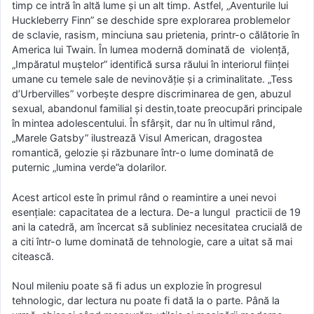
timp ce intră în altă lume și un alt timp. Astfel, „Aventurile lui
Huckleberry Finn” se deschide spre explorarea problemelor
de sclavie, rasism, minciuna sau prietenia, printr-o călătorie în
America lui Twain. În lumea modernă dominată de violență,
„Impăratul muștelor” identifică sursa răului în interiorul ființei
umane cu temele sale de nevinovăție și a criminalitate. „Tess
d’Urbervilles” vorbește despre discriminarea de gen, abuzul
sexual, abandonul familial și destin,toate preocupări principale
în mintea adolescentului. În sfârșit, dar nu în ultimul rând,
„Marele Gatsby” ilustrează Visul American, dragostea
romantică, gelozie și răzbunare într-o lume dominată de
puternic „lumina verde”a dolarilor.
Acest articol este în primul rând o reamintire a unei nevoi
esențiale: capacitatea de a lectura. De-a lungul practicii de 19
ani la catedră, am încercat să subliniez necesitatea crucială de
a citi într-o lume dominată de tehnologie, care a uitat să mai
citească.
Noul mileniu poate să fi adus un explozie în progresul
tehnologic, dar lectura nu poate fi dată la o parte. Până la