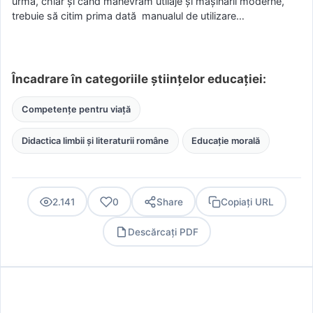
urmă, chiar şi când manevrăm utilaje și mașinării moderne,
trebuie să citim prima dată manualul de utilizare…
Încadrare în categoriile științelor educației:
Competențe pentru viață
Didactica limbii și literaturii române
Educație morală
2.141
0
Share
Copiați URL
Descărcați PDF
PDF