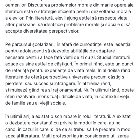
oamenilor. Discutarea problemelor morale din marile opere ale
literaturii este o strategie eficientă pentru dezvoltarea morală
a elevilor. Prin literatură, elevii ajung astfel să respecte viața
altor persoane, să identifice probleme morale şi sociale şi să
accepte diversitatea perspectivelor.
Pe parcursul şcolarizării, în afară de cunoştinţe, este esenţial
pentru adolescenţi să dezvolte abilităţile de adaptare
necesare pentru a face faţă vieţii de zi cu zi. Studiul literaturii
aduce cu sine astfel de câştiguri. În primul rând, este un punct
de referinţă pentru experiențe de viață reale. În al doilea rând,
literatura de oferă perspective universale precum câştig şi
pierdere, sau succes și înfrângere. În al treilea rând,
stimulează gândirea şi raţionamentul. Nu în ultimul rând, poate
oferi rezolvare unor situaţii dificile de viaţă, în contextul vieţii
de familie sau al vieţii sociale.
În ultimii ani, a existat o schimbare în rolul literaturii. A existat
o dezbatere constantă cu privire la modul în care, atunci
când, în cazul în care, și de ce ar trebui să fie predate în mod
special literatura. Mulți profesori iau în considerare utilizarea