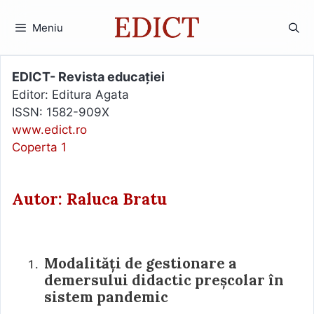
Sari
la
Meniu
conținut
EDICT- Revista educației
Editor: Editura Agata
ISSN: 1582-909X
www.edict.ro
Coperta 1
Autor: Raluca Bratu
Modalități de gestionare a
demersului didactic preșcolar în
sistem pandemic