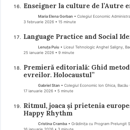
Enseigner la culture de l’Autre 
Maria Elena Gorban
• Colegiul Economic Administrati
3 februarie 2026
• 15 minute
Language Practice and Social Ide
Lenuța Puiu
• Liceul Tehnologic Anghel Saligny, B
25 ianuarie 2026
• 9 minute
Premieră editorială: Ghid metodo
evreilor. Holocaustul”
Gabriel Stan
• Colegiul Economic Ion Ghica, Bacău
17 ianuarie 2026
• 5 minute
Ritmul, joaca și prietenia europ
Happy Rhythm
Cristina Cramba
• Grădinița cu Program Prelungit Sc
16 ianuarie 2026
• 3 minute