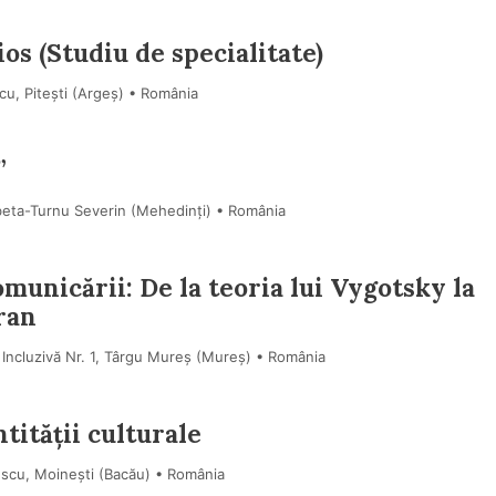
os (Studiu de specialitate)
cu, Pitești (Argeş) • România
”
beta-Turnu Severin (Mehedinţi) • România
municării: De la teoria lui Vygotsky la
ran
 Incluzivă Nr. 1, Târgu Mureș (Mureş) • România
tității culturale
escu, Moinești (Bacău) • România