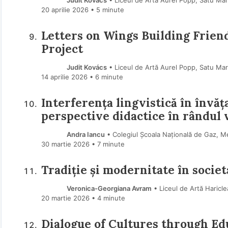
Judit Kovács
• Liceul de Artă Aurel Popp, Satu Ma
20 aprilie 2026
• 5 minute
Letters on Wings Building Frien
Project
Judit Kovács
• Liceul de Artă Aurel Popp, Satu Ma
14 aprilie 2026
• 6 minute
Interferența lingvistică în învăța
perspective didactice în rândul
Andra Iancu
• Colegiul Școala Națională de Gaz, M
30 martie 2026
• 7 minute
Tradiție și modernitate în socie
Veronica-Georgiana Avram
• Liceul de Artă Haricle
20 martie 2026
• 4 minute
Dialogue of Cultures through Edu