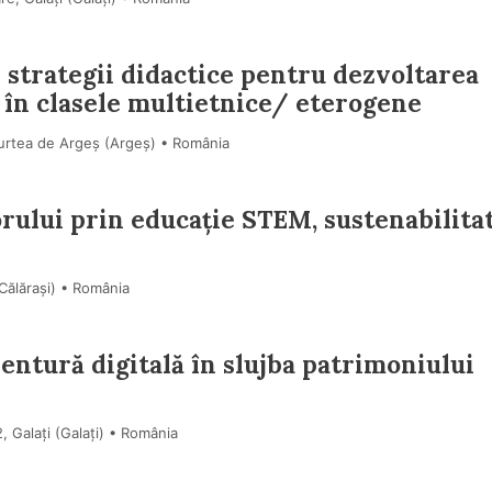
i: strategii didactice pentru dezvoltarea
ei în clasele multietnice/ eterogene
urtea de Argeș (Argeş) • România
orului prin educație STEM, sustenabilitat
Călărași) • România
entură digitală în slujba patrimoniului
, Galați (Galaţi) • România