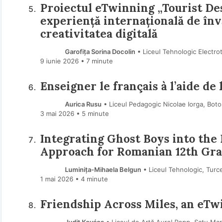
Proiectul eTwinning „Tourist De
experiență internațională de învă
creativitatea digitală
Garofița Sorina Docolin
• Liceul Tehnologic Electrot
9 iunie 2026
• 7 minute
Enseigner le français à l’aide de l
Aurica Rusu
• Liceul Pedagogic Nicolae Iorga, Boto
3 mai 2026
• 5 minute
Integrating Ghost Boys into the
Approach for Romanian 12th Gr
Luminița-Mihaela Belgun
• Liceul Tehnologic, Turc
1 mai 2026
• 4 minute
Friendship Across Miles, an eTw