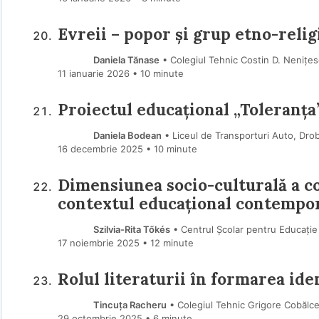
Evreii – popor și grup etno-religi
Daniela Tănase
• Colegiul Tehnic Costin D. Nenițes
11 ianuarie 2026
• 10 minute
Proiectul educațional „Toleranța
Daniela Bodean
• Liceul de Transporturi Auto, Dro
16 decembrie 2025
• 10 minute
Dimensiunea socio-culturală a co
contextul educațional contempo
Szilvia-Rita Tőkés
• Centrul Școlar pentru Educație
17 noiembrie 2025
• 12 minute
Rolul literaturii în formarea iden
Tincuța Racheru
• Colegiul Tehnic Grigore Cobălc
29 octombrie 2025
• 6 minute