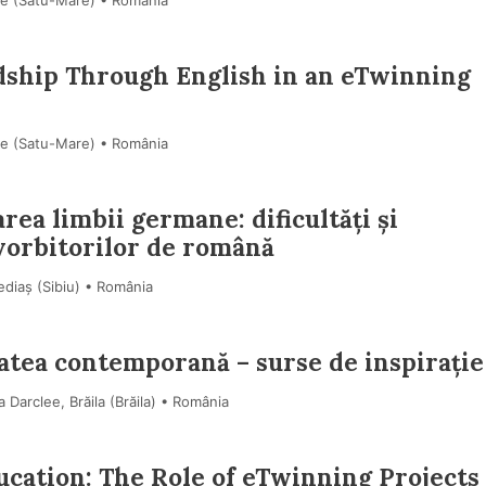
re (Satu-Mare) • România
dship Through English in an eTwinning
re (Satu-Mare) • România
rea limbii germane: dificultăți și
 vorbitorilor de română
ediaș (Sibiu) • România
tatea contemporană – surse de inspirație
a Darclee, Brăila (Brăila) • România
cation: The Role of eTwinning Projects 