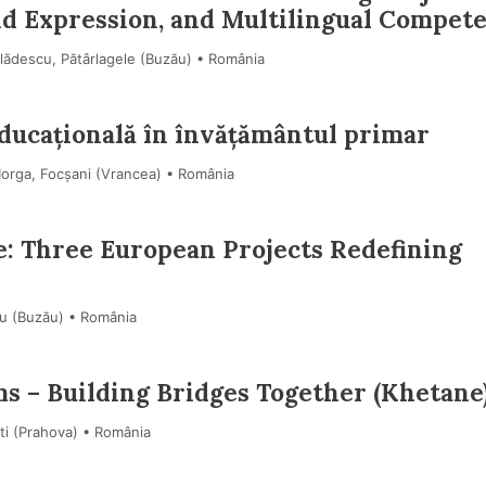
nd Expression, and Multilingual Compet
lădescu, Pătârlagele (Buzău) • România
ducațională în învățământul primar
Iorga, Focșani (Vrancea) • România
: Three European Projects Redefining
ău (Buzău) • România
s – Building Bridges Together (Khetane
ști (Prahova) • România