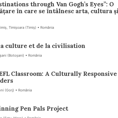
stinations through Van Gogh’s Eyes”: O
țare în care se întâlnesc arta, cultura ș
imiș, Timișoara (Timiş) • România
a culture et de la civilisation
șani (Botoşani) • România
 EFL Classroom: A Culturally Responsive
aders
eni (Gorj) • România
inning Pen Pals Project