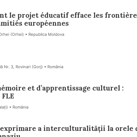
 le projet éducatif efface les frontière
amitiés européennes
 Orhei (Orhei) • Republica Moldova
ă Nr. 3, Rovinari (Gorj) • România
moire et d’apprentissage culturel :
 FLE
alaţi) • România
exprimare a interculturalității la orele 
mnaziu