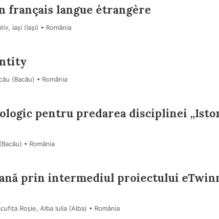
en français langue étrangère
v, Iași (Iaşi) • România
ntity
acău (Bacău) • România
logic pentru predarea disciplinei „Isto
 (Bacău) • România
eană prin intermediul proiectului eTwin
ufița Roșie, Alba Iulia (Alba) • România