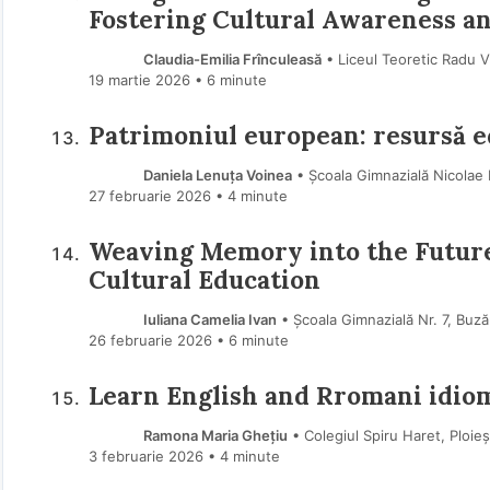
Fostering Cultural Awareness a
Claudia-Emilia Frînculeasă
• Liceul Teoretic Radu V
19 martie 2026
• 6 minute
Patrimoniul european: resursă e
Daniela Lenuța Voinea
• Școala Gimnazială Nicolae 
27 februarie 2026
• 4 minute
Weaving Memory into the Future
Cultural Education
Iuliana Camelia Ivan
• Școala Gimnazială Nr. 7, Buz
26 februarie 2026
• 6 minute
Learn English and Rromani idiom
Ramona Maria Ghețiu
• Colegiul Spiru Haret, Ploie
3 februarie 2026
• 4 minute