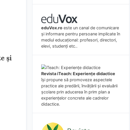
eduVox.ro
este un canal de comunicare
și informare pentru persoane implicate în
mediul educațional: profesori, directori,
elevi, studenți etc..
e și
Revista iTeach: Experienţe didactice
îşi propune să promoveze aspectele
practice ale predării, învăţării şi evaluării
şcolare prin aducerea în prim plan a
experienţelor concrete ale cadrelor
didactice.