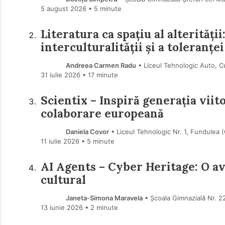
5 august 2026
• 5 minute
Literatura ca spațiu al alterități
interculturalității și a toleranț
Andreea Carmen Radu
• Liceul Tehnologic Auto, C
31 iulie 2026
• 17 minute
Scientix – Inspiră generația viit
colaborare europeană
Daniela Covor
• Liceul Tehnologic Nr. 1, Fundulea (
11 iulie 2026
• 5 minute
AI Agents – Cyber Heritage: O av
cultural
Janeta-Simona Maravela
• Școala Gimnazială Nr. 22
13 iunie 2026
• 2 minute