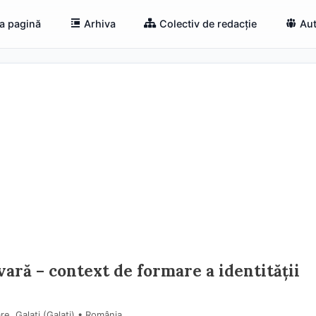
a pagină
Arhiva
Colectiv de redacție
Aut
 vară – context de formare a identității
e, Galați (Galaţi) • România