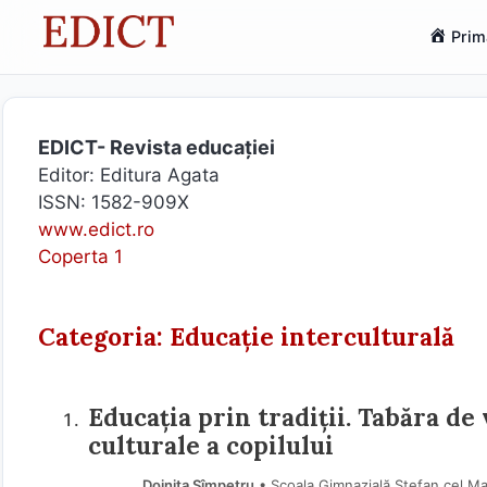
Sari
Prim
la
conținut
EDICT- Revista educației
Editor: Editura Agata
ISSN: 1582-909X
www.edict.ro
Coperta 1
Categoria: Educație interculturală
Educația prin tradiții. Tabăra de
culturale a copilului
Doinița Sîmpetru
• Școala Gimnazială Ștefan cel Mar