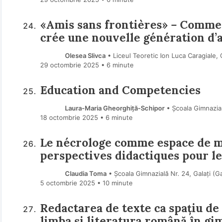
«Amis sans frontières» – Comment
crée une nouvelle génération d’
Olesea Slivca
• Liceul Teoretic Ion Luca Caragiale,
29 octombrie 2025
• 6 minute
Education and Competencies
Laura-Maria Gheorghiță-Schipor
• Școala Gimnazial
18 octombrie 2025
• 6 minute
Le nécrologe comme espace de mé
perspectives didactiques pour le
Claudia Toma
• Școala Gimnazială Nr. 24, Galați (G
5 octombrie 2025
• 10 minute
Redactarea de texte ca spațiu de 
limba și literatura română în gi