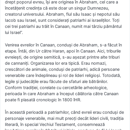
drept poporul evreu, îşi are originea în Abraham, cel care a
încetăţenit credinţa că este doar un singur Dumnezeu,
creatorul universului. Abraham, fiul său Isaac şi nepotul său
Iacob sau Israel, sunt consideraţi patriarhi ai israeliţilor. Toţi
cei trei patriarhi au trăit în Canaan, numit mai târziu pământul
lui Israel”.
Venirea evreilor în Canaan, conduşi de Abraham, s-a făcut în
etape. Întâi, din Ur către Haran, apoi în Canaan. Aici, triburile
evreieşti, de origine semitică, s-au aşezat printre alte triburi
de cannaniţi. Organizarea lor era tipică. Erau nomazi,
crescători de animale, conduşi de patriarhi, adică persoane
venerabile care îndeplineau şi rol de lideri religioşi. Totodată,
legile şi judecăţile erau făcute de sfaturi ale bătrânilor.
Conform tradiţiei, corelate cu cercetările arheologice,
perioada în care Abraham a început călătoria către Canaan
poate fi plasată cronologic în 1800 îHR.
În această perioadă a patriarhilor, când evreii erau conduşi de
personaje venerabile, mai mult preoţi decât lideri civili, tradiţia
literară, în special Vechiul Testament, consemnează