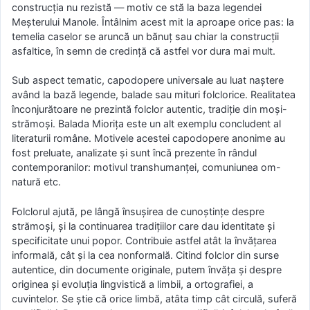
construcția nu rezistă — motiv ce stă la baza legendei
Meșterului Manole. Întâlnim acest mit la aproape orice pas: la
temelia caselor se aruncă un bănuț sau chiar la construcții
asfaltice, în semn de credință că astfel vor dura mai mult.
Sub aspect tematic, capodopere universale au luat naștere
având la bază legende, balade sau mituri folclorice. Realitatea
înconjurătoare ne prezintă folclor autentic, tradiție din moși-
strămoși. Balada Miorița este un alt exemplu concludent al
literaturii române. Motivele acestei capodopere anonime au
fost preluate, analizate și sunt încă prezente în rândul
contemporanilor: motivul transhumanței, comuniunea om-
natură etc.
Folclorul ajută, pe lângă însușirea de cunoștințe despre
strămoși, și la continuarea tradițiilor care dau identitate și
specificitate unui popor. Contribuie astfel atât la învățarea
informală, cât și la cea nonformală. Citind folclor din surse
autentice, din documente originale, putem învăța și despre
originea și evoluția lingvistică a limbii, a ortografiei, a
cuvintelor. Se știe că orice limbă, atâta timp cât circulă, suferă