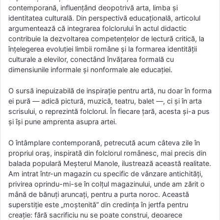
contemporană, influențând deopotrivă arta, limba și
identitatea culturală. Din perspectivă educațională, articolul
argumentează că integrarea folclorului în actul didactic
contribuie la dezvoltarea competențelor de lectură critică, la
înțelegerea evoluției limbii române și la formarea identității
culturale a elevilor, conectând învățarea formală cu
dimensiunile informale și nonformale ale educației.
O sursă inepuizabilă de inspirație pentru artă, nu doar în forma
ei pură — adică pictură, muzică, teatru, balet —, ci și în arta
scrisului, o reprezintă folclorul. În fiecare țară, acesta și-a pus
și își pune amprenta asupra artei.
O întâmplare contemporană, petrecută acum câteva zile în
propriul oraș, inspirată din folclorul românesc, mai precis din
balada populară Meșterul Manole, ilustrează această realitate.
Am intrat într-un magazin cu specific de vânzare antichități,
privirea oprindu-mi-se în colțul magazinului, unde am zărit o
mână de bănuți aruncați, pentru a purta noroc. Această
superstiție este „moștenită” din credința în jertfa pentru
creație: fără sacrificiu nu se poate construi, deoarece