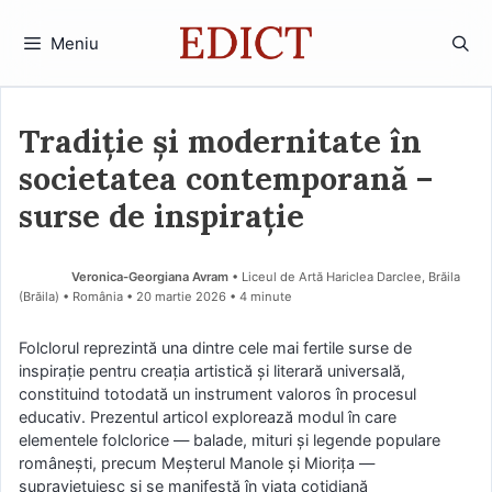
Sari
la
Meniu
conținut
Tradiție și modernitate în
societatea contemporană –
surse de inspirație
Veronica-Georgiana Avram
• Liceul de Artă Hariclea Darclee, Brăila
(Brăila) • România
20 martie 2026
• 4 minute
Folclorul reprezintă una dintre cele mai fertile surse de
inspirație pentru creația artistică și literară universală,
constituind totodată un instrument valoros în procesul
educativ. Prezentul articol explorează modul în care
elementele folclorice — balade, mituri și legende populare
românești, precum Meșterul Manole și Miorița —
supraviețuiesc și se manifestă în viața cotidiană