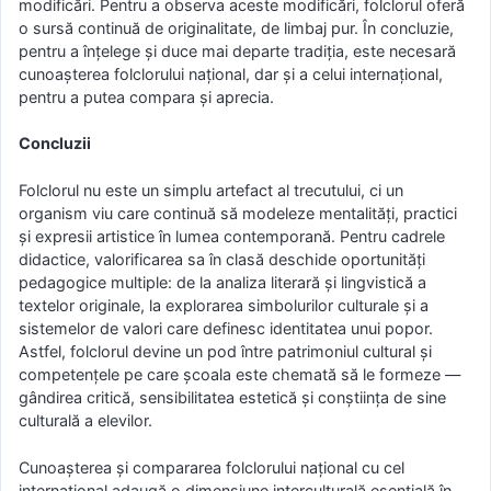
modificări. Pentru a observa aceste modificări, folclorul oferă
o sursă continuă de originalitate, de limbaj pur. În concluzie,
pentru a înțelege și duce mai departe tradiția, este necesară
cunoașterea folclorului național, dar și a celui internațional,
pentru a putea compara și aprecia.
Concluzii
Folclorul nu este un simplu artefact al trecutului, ci un
organism viu care continuă să modeleze mentalități, practici
și expresii artistice în lumea contemporană. Pentru cadrele
didactice, valorificarea sa în clasă deschide oportunități
pedagogice multiple: de la analiza literară și lingvistică a
textelor originale, la explorarea simbolurilor culturale și a
sistemelor de valori care definesc identitatea unui popor.
Astfel, folclorul devine un pod între patrimoniul cultural și
competențele pe care școala este chemată să le formeze —
gândirea critică, sensibilitatea estetică și conștiința de sine
culturală a elevilor.
Cunoașterea și compararea folclorului național cu cel
internațional adaugă o dimensiune interculturală esențială în