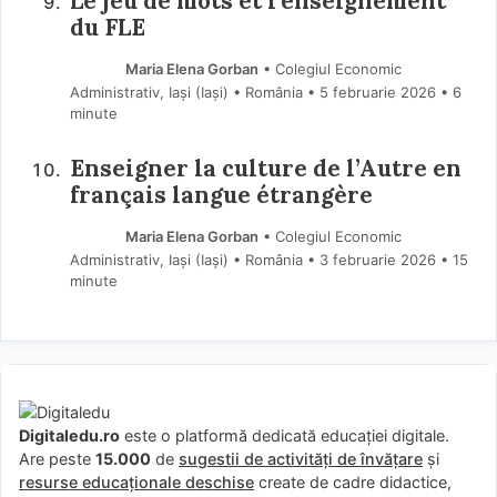
Le jeu de mots et l’enseignement
du FLE
Maria Elena Gorban
• Colegiul Economic
Administrativ, Iași (Iaşi) • România
5 februarie 2026
• 6
minute
Enseigner la culture de l’Autre en
français langue étrangère
Maria Elena Gorban
• Colegiul Economic
Administrativ, Iași (Iaşi) • România
3 februarie 2026
• 15
minute
Digitaledu.ro
este o platformă dedicată educației digitale.
Are peste
15.000
de
sugestii de activități de învățare
și
resurse educaționale deschise
create de cadre didactice,