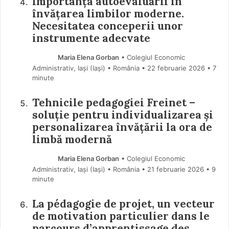
Importanța autoevaluării în
învățarea limbilor moderne.
Necesitatea conceperii unor
instrumente adecvate
Maria Elena Gorban
• Colegiul Economic
Administrativ, Iași (Iaşi) • România
22 februarie 2026
• 7
minute
Tehnicile pedagogiei Freinet –
soluție pentru individualizarea și
personalizarea învățării la ora de
limbă modernă
Maria Elena Gorban
• Colegiul Economic
Administrativ, Iași (Iaşi) • România
21 februarie 2026
• 9
minute
La pédagogie de projet, un vecteur
de motivation particulier dans le
parcours d’apprentissage des