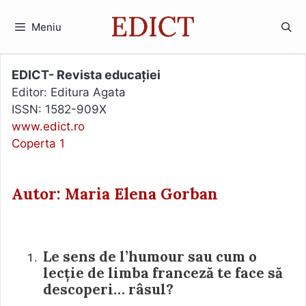
Sari
la
Meniu
conținut
EDICT- Revista educației
Editor: Editura Agata
ISSN: 1582-909X
www.edict.ro
Coperta 1
Autor: Maria Elena Gorban
Le sens de l’humour sau cum o
lecție de limba franceză te face să
descoperi… râsul?