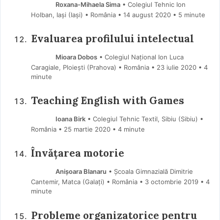
Roxana-Mihaela Sima
• Colegiul Tehnic Ion
Holban, Iași (Iaşi) • România
14 august 2020
• 5 minute
Evaluarea profilului intelectual
Mioara Dobos
• Colegiul Național Ion Luca
Caragiale, Ploiești (Prahova) • România
23 iulie 2020
• 4
minute
Teaching English with Games
Ioana Birk
• Colegiul Tehnic Textil, Sibiu (Sibiu) •
România
25 martie 2020
• 4 minute
Învățarea motorie
Anișoara Blanaru
• Școala Gimnazială Dimitrie
Cantemir, Matca (Galaţi) • România
3 octombrie 2019
• 4
minute
Probleme organizatorice pentru