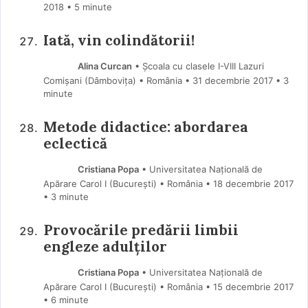
2018
• 5 minute
Iată, vin colindătorii!
Alina Curcan
• Școala cu clasele I-VIII Lazuri
Comișani (Dâmboviţa) • România
31 decembrie 2017
• 3
minute
Metode didactice: abordarea
eclectică
Cristiana Popa
• Universitatea Națională de
Apărare Carol I (Bucureşti) • România
18 decembrie 2017
• 3 minute
Provocările predării limbii
engleze adulților
Cristiana Popa
• Universitatea Națională de
Apărare Carol I (Bucureşti) • România
15 decembrie 2017
• 6 minute