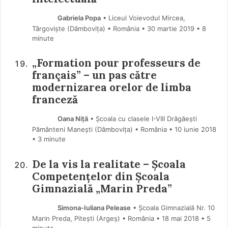
Gabriela Popa
• Liceul Voievodul Mircea,
Târgoviște (Dâmboviţa) • România
30 martie 2019
• 8
minute
„Formation pour professeurs de
français” – un pas către
modernizarea orelor de limba
franceză
Oana Niţă
• Școala cu clasele I-VIII Drăgăești
Pământeni Manești (Dâmboviţa) • România
10 iunie 2018
• 3 minute
De la vis la realitate – Școala
Competențelor din Școala
Gimnazială „Marin Preda”
Simona-Iuliana Pelease
• Școala Gimnazială Nr. 10
Marin Preda, Pitești (Argeş) • România
18 mai 2018
• 5
minute