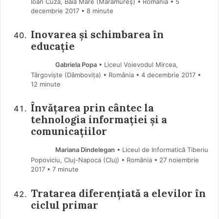
Ioan Cuza, Baia Mare (Maramureş) • România
5
decembrie 2017
• 8 minute
Inovarea și schimbarea în
educație
Gabriela Popa
• Liceul Voievodul Mircea,
Târgoviște (Dâmboviţa) • România
4 decembrie 2017
•
12 minute
Învățarea prin cântec la
tehnologia informației și a
comunicațiilor
Mariana Dindelegan
• Liceul de Informatică Tiberiu
Popoviciu, Cluj-Napoca (Cluj) • România
27 noiembrie
2017
• 7 minute
Tratarea diferențiată a elevilor în
ciclul primar