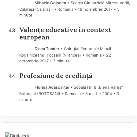
Mihaela Cojocea
• Școala Gimnazială Mircea Vodă,
Călărași (Călărași) • România
18 noiembrie 2017
• 5
minute
Valențe educative în context
european
Diana Toader
• Colegiul Economic Mihail
Kogălniceanu, Focşani (Vrancea) • România
22
octombrie 2017
• 7 minute
Profesiune de credinţă
Florina Adăscăliţei
• Şcoala Nr. 8 „Elena Rareş”
Botoşani (BOTOSANI) • Romania
8 martie 2004
• 3
minute