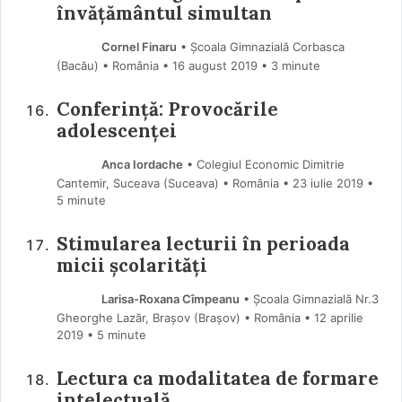
învățământul simultan
Cornel Finaru
• Școala Gimnazială Corbasca
(Bacău) • România
16 august 2019
• 3 minute
Conferință: Provocările
adolescenței
Anca Iordache
• Colegiul Economic Dimitrie
Cantemir, Suceava (Suceava) • România
23 iulie 2019
•
5 minute
Stimularea lecturii în perioada
micii școlarități
Larisa-Roxana Cîmpeanu
• Școala Gimnazială Nr.3
Gheorghe Lazăr, Brașov (Braşov) • România
12 aprilie
2019
• 5 minute
Lectura ca modalitatea de formare
intelectuală