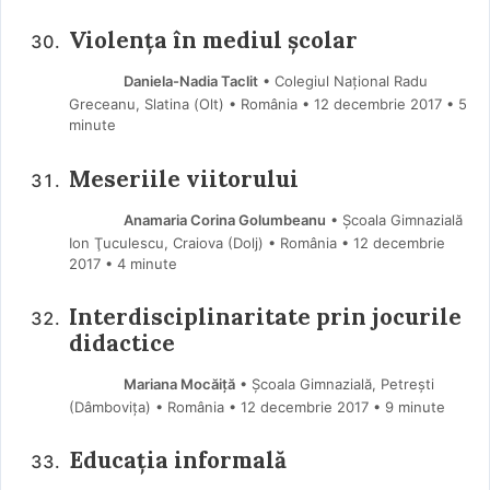
Violența în mediul școlar
Daniela-Nadia Taclit
• Colegiul Național Radu
Greceanu, Slatina (Olt) • România
12 decembrie 2017
• 5
minute
Meseriile viitorului
Anamaria Corina Golumbeanu
• Şcoala Gimnazială
Ion Ţuculescu, Craiova (Dolj) • România
12 decembrie
2017
• 4 minute
Interdisciplinaritate prin jocurile
didactice
Mariana Mocăiţă
• Școala Gimnazială, Petrești
(Dâmboviţa) • România
12 decembrie 2017
• 9 minute
Educația informală