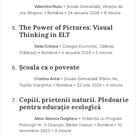
Valentina Rusu
• Școala Gimnazială, Veneția de
Jos (Braşov) • România
24 ianuarie 2026
• 8 minute
The Power of Pictures: Visual
Thinking in ELT
Delia Cristea
• Colegiul Economic, Călărași
(Călărași) • România
5 ianuarie 2025
• 5 minute
Școala ca o poveste
Cristina Antal
• Școala Gimnazială Sfântu Ilie,
Toplița (Harghita) • România
22 iulie 2024
• 4 minute
Copiii, prietenii naturii. Pledoarie
pentru educație ecologică
Alina-Simona Dulgheru
• Grădinița cu Program
Prelungit Nr. 5 Clopoțel, Bârlad (Vaslui) • România
10
decembrie 2023
• 4 minute