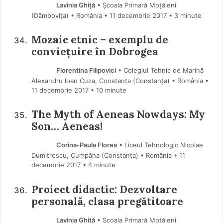
Lavinia Ghiță
• Școala Primară Moțăieni
(Dâmboviţa) • România
11 decembrie 2017
• 3 minute
Mozaic etnic – exemplu de
conviețuire în Dobrogea
Florentina Filipovici
• Colegiul Tehnic de Marină
Alexandru Ioan Cuza, Constanța (Constanţa) • România
11 decembrie 2017
• 10 minute
The Myth of Aeneas Nowdays: My
Son… Aeneas!
Corina-Paula Florea
• Liceul Tehnologic Nicolae
Dumitrescu, Cumpăna (Constanța) • România
11
decembrie 2017
• 4 minute
Proiect didactic: Dezvoltare
personală, clasa pregătitoare
Lavinia Ghiță
• Școala Primară Moțăieni