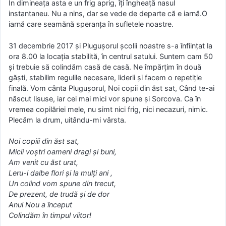
În dimineața asta e un frig aprig, îți îngheață nasul
instantaneu. Nu a nins, dar se vede de departe că e iarnă.O
iarnă care seamănă speranța în sufletele noastre.
31 decembrie 2017 și Plugușorul școlii noastre s-a înființat la
ora 8.00 la locația stabilită, în centrul satului. Suntem cam 50
și trebuie să colindăm casă de casă. Ne împărțim în două
găști, stabilim regulile necesare, liderii și facem o repetiție
finală. Vom cânta Plugușorul, Noi copii din ăst sat, Când te-ai
născut Iisuse, iar cei mai mici vor spune și Sorcova. Ca în
vremea copilăriei mele, nu simt nici frig, nici necazuri, nimic.
Plecăm la drum, uitându-mi vârsta.
Noi copiii din ăst sat,
Micii voștri oameni dragi și buni,
Am venit cu ăst urat,
Leru-i dalbe flori și la mulți ani ,
Un colind vom spune din trecut,
De prezent, de trudă și de dor
Anul Nou a început
Colindăm în timpul viitor!