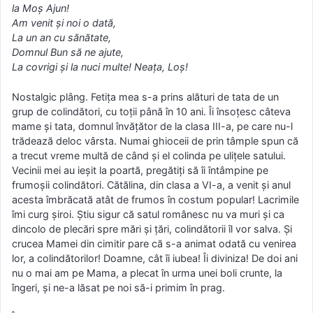
la Moș Ajun!
Am venit și noi o dată,
La un an cu sănătate,
Domnul Bun să ne ajute,
La covrigi și la nuci multe! Neața, Loș!
Nostalgic plâng. Fetița mea s-a prins alături de tata de un
grup de colindători, cu toții până în 10 ani. Îi însoțesc câteva
mame și tata, domnul învățător de la clasa III-a, pe care nu-l
trădează deloc vârsta. Numai ghioceii de prin tâmple spun că
a trecut vreme multă de când și el colinda pe ulițele satului.
Vecinii mei au ieșit la poartă, pregătiți să îi întâmpine pe
frumoșii colindători. Cătălina, din clasa a VI-a, a venit și anul
acesta îmbrăcată atât de frumos în costum popular! Lacrimile
îmi curg șiroi. Știu sigur că satul românesc nu va muri și ca
dincolo de plecări spre mări și țări, colindătorii îl vor salva. Și
crucea Mamei din cimitir pare că s-a animat odată cu venirea
lor, a colindătorilor! Doamne, cât îi iubea! Îi diviniza! De doi ani
nu o mai am pe Mama, a plecat în urma unei boli crunte, la
îngeri, și ne-a lăsat pe noi să-i primim în prag.