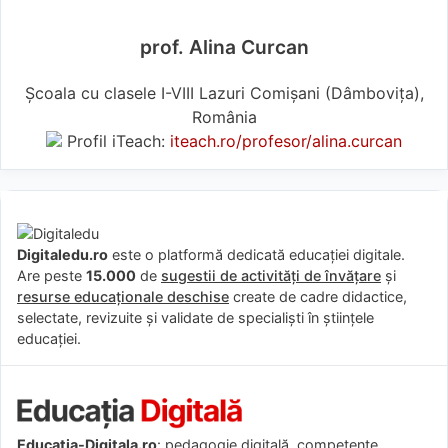
prof. Alina Curcan
Școala cu clasele I-VIII Lazuri Comișani (Dâmboviţa),
România
Profil iTeach:
iteach.ro/profesor/alina.curcan
Digitaledu.ro
este o platformă dedicată educației digitale.
Are peste
15.000
de
sugestii de activități de învățare
și
resurse educaționale deschise
create de cadre didactice,
selectate, revizuite și validate de specialiști în științele
educației.
Educatia-Digitala.ro
: pedagogie digitală, competențe