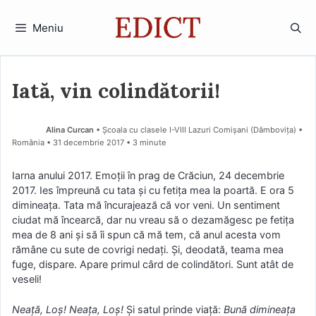
Sari
la
Meniu
conținut
Iată, vin colindătorii!
Alina Curcan
• Școala cu clasele I-VIII Lazuri Comișani (Dâmboviţa) •
România
31 decembrie 2017
• 3 minute
Iarna anului 2017. Emoții în prag de Crăciun, 24 decembrie
2017. Ies împreună cu tata și cu fetița mea la poartă. E ora 5
dimineața. Tata mă încurajează că vor veni. Un sentiment
ciudat mă încearcă, dar nu vreau să o dezamăgesc pe fetița
mea de 8 ani și să îi spun că mă tem, că anul acesta vom
rămâne cu sute de covrigi nedați. Și, deodată, teama mea
fuge, dispare. Apare primul cârd de colindători. Sunt atât de
veseli!
Neață, Loș! Neața, Loș!
Și satul prinde viață:
Bună dimineața