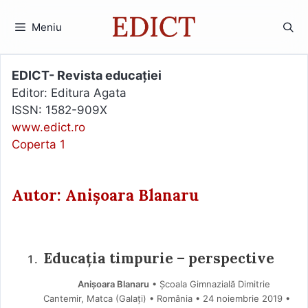
Sari
la
Meniu
conținut
EDICT- Revista educației
Editor: Editura Agata
ISSN: 1582-909X
www.edict.ro
Coperta 1
Autor: Anișoara Blanaru
Educația timpurie – perspective
Anișoara Blanaru
• Școala Gimnazială Dimitrie
Cantemir, Matca (Galaţi) • România
24 noiembrie 2019
•