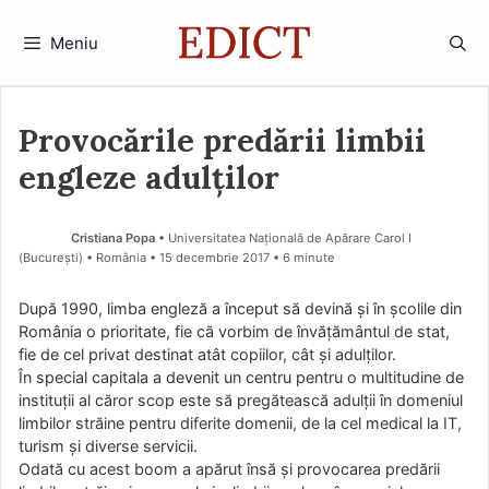
Sari
la
Meniu
conținut
Provocările predării limbii
engleze adulților
Cristiana Popa
• Universitatea Națională de Apărare Carol I
(Bucureşti) • România
15 decembrie 2017
• 6 minute
După 1990, limba engleză a început să devină și în școlile din
România o prioritate, fie că vorbim de învățământul de stat,
fie de cel privat destinat atât copiilor, cât și adulților.
În special capitala a devenit un centru pentru o multitudine de
instituții al căror scop este să pregătească adulții în domeniul
limbilor străine pentru diferite domenii, de la cel medical la IT,
turism și diverse servicii.
Odată cu acest boom a apărut însă și provocarea predării