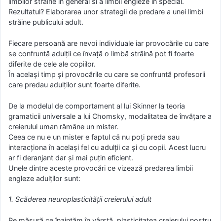
limbilor străine in general si a limbii engleze în special.
Rezultatul? Elaborarea unor strategii de predare a unei limbi
străine publicului adult.
Fiecare persoană are nevoi individuale iar provocările cu care
se confruntă adulții ce învață o limbă străină pot fi foarte
diferite de cele ale copiilor.
În același timp și provocările cu care se confruntă profesorii
care predau adulților sunt foarte diferite.
De la modelul de comportament al lui Skinner la teoria
gramaticii universale a lui Chomsky, modalitatea de învățare a
creierului uman rămâne un mister.
Ceea ce nu e un mister e faptul că nu poți preda sau
interacționa în același fel cu adulții ca și cu copii. Acest lucru
ar fi deranjant dar și mai puțin eficient.
Unele dintre aceste provocări ce vizează predarea limbii
engleze adulților sunt:
1. Scăderea neuroplasticității creierului adult
Pe măsură ce înaintăm în vârstă, plasticitatea creierului nostru