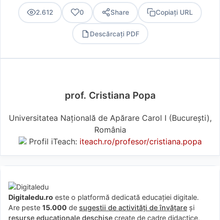
2.612
0
Share
Copiați URL
Descărcați PDF
PDF
prof. Cristiana Popa
Universitatea Națională de Apărare Carol I (Bucureşti),
România
Profil iTeach:
iteach.ro/profesor/cristiana.popa
Digitaledu.ro
este o platformă dedicată educației digitale.
Are peste
15.000
de
sugestii de activități de învățare
și
resurse educaționale deschise
create de cadre didactice,