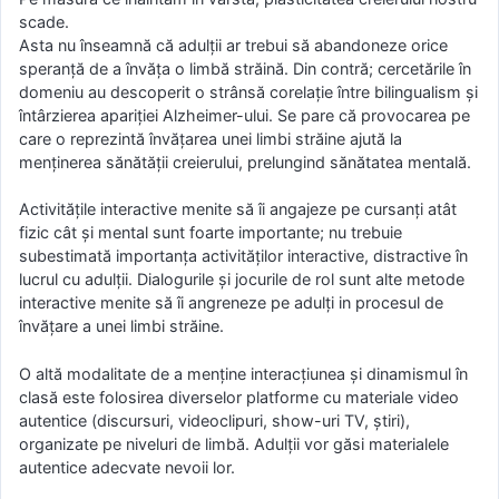
scade.
Asta nu înseamnă că adulții ar trebui să abandoneze orice
speranță de a învăța o limbă străină. Din contră; cercetările în
domeniu au descoperit o strânsă corelație între bilingualism și
întârzierea apariției Alzheimer-ului. Se pare că provocarea pe
care o reprezintă învățarea unei limbi străine ajută la
menținerea sănătății creierului, prelungind sănătatea mentală.
Activitățile interactive menite să îi angajeze pe cursanți atât
fizic cât și mental sunt foarte importante; nu trebuie
subestimată importanța activităților interactive, distractive în
lucrul cu adulții. Dialogurile și jocurile de rol sunt alte metode
interactive menite să îi angreneze pe adulți in procesul de
învățare a unei limbi străine.
O altă modalitate de a menține interacțiunea și dinamismul în
clasă este folosirea diverselor platforme cu materiale video
autentice (discursuri, videoclipuri, show-uri TV, știri),
organizate pe niveluri de limbă. Adulții vor găsi materialele
autentice adecvate nevoii lor.