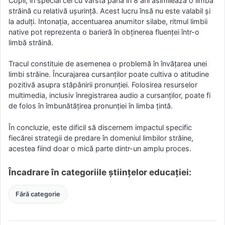
Copii, în special cei cu vârsta până în 8 ani asimilează o limbă
străină cu relativă ușurință. Acest lucru însă nu este valabil și
la adulți. Intonația, accentuarea anumitor silabe, ritmul limbii
native pot reprezenta o barieră în obținerea fluenței într-o
limbă străină.
Tracul constituie de asemenea o problemă în învățarea unei
limbi străine. Încurajarea cursanților poate cultiva o atitudine
pozitivă asupra stăpânirii pronunției. Folosirea resurselor
multimedia, inclusiv înregistrarea audio a cursanților, poate fi
de folos în îmbunătățirea pronunției în limba țintă.
În concluzie, este dificil să discernem impactul specific
fiecărei strategii de predare în domeniul limbilor străine,
acestea fiind doar o mică parte dintr-un amplu proces.
Încadrare în categoriile științelor educației:
Fără categorie