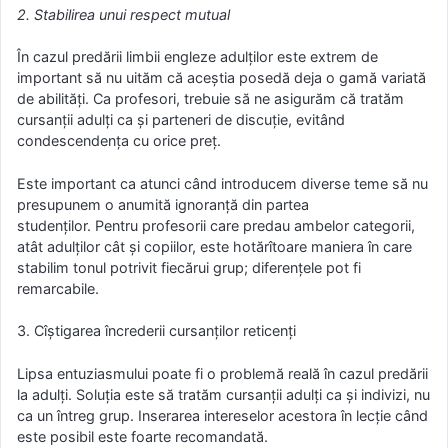
2. Stabilirea unui respect mutual
În cazul predării limbii engleze adulților este extrem de
important să nu uităm că aceștia posedă deja o gamă variată
de abilități. Ca profesori, trebuie să ne asigurăm că tratăm
cursanții adulți ca și parteneri de discuție, evitând
condescendența cu orice preț.
Este important ca atunci când introducem diverse teme să nu
presupunem o anumită ignoranță din partea
studenților. Pentru profesorii care predau ambelor categorii,
atât adulților cât și copiilor, este hotărîtoare maniera în care
stabilim tonul potrivit fiecărui grup; diferențele pot fi
remarcabile.
3. Cîștigarea încrederii cursanților reticenți
Lipsa entuziasmului poate fi o problemă reală în cazul predării
la adulți. Soluția este să tratăm cursanții adulți ca și indivizi, nu
ca un întreg grup. Inserarea intereselor acestora în lecție când
este posibil este foarte recomandată.