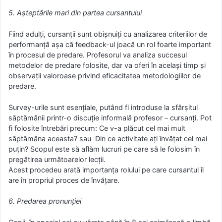
5. Așteptările mari din partea cursantului
Fiind adulți, cursanții sunt obișnuiți cu analizarea criteriilor de
performanță așa că feedback-ul joacă un rol foarte important
în procesul de predare. Profesorul va analiza succesul
metodelor de predare folosite, dar va oferi în același timp și
observații valoroase privind eficacitatea metodologiilor de
predare.
Survey-urile sunt esențiale, putând fi introduse la sfârșitul
săptămânii printr-o discuție informală profesor – cursanți. Pot
fi folosite întrebări precum: Ce v-a plăcut cel mai mult
săptămâna aceasta? sau Din ce activitate ați învățat cel mai
puțin? Scopul este să aflăm lucruri pe care să le folosim în
pregătirea următoarelor lecții.
Acest procedeu arată importanța rolului pe care cursantul îl
are în propriul proces de învățare.
6. Predarea pronunției