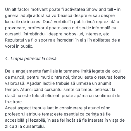
Un alt factor motivant poate fi activitatea Show and tell – în
general adulții adoră să vorbească despre ei sau despre
lucrurile de interes. Dacă vorbitul în public încă reprezintă o
provocare, profesorul poate avea o discuție informală cu
cursanții, întrebându-i despre hobby-uri, interese, etc.
Rezultatul va fi o sporire a încrederii în ei și în abilitatea de a
vorbi în public.
4. Timpul petrecut la clasă
De la angajamente familiale la termene limită legate de locul
de muncă, pentru mulți dintre noi, timpul este o resursă foarte
valoroasă. Așadar, lecțiile trebuie să urmeze un anumit
tempo. Atunci când cursantul simte că timpul petrecut la
clasă nu este folosit eficient, poate apărea un sentiment de
frustrare.
Acest aspect trebuie luat în considerare și atunci când
profesorul atribuie tema; este esențial ca cerința să fie
accesibilă și fezabilă, în așa fel încât să fie inserată în viața de
zi cu zi a cursantului.