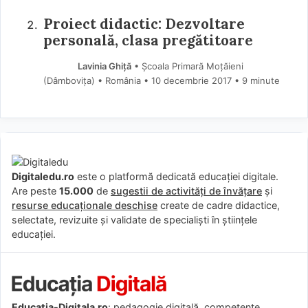
Proiect didactic: Dezvoltare
personală, clasa pregătitoare
Lavinia Ghiță
• Școala Primară Moțăieni
(Dâmboviţa) • România
10 decembrie 2017
• 9 minute
Digitaledu.ro
este o platformă dedicată educației digitale.
Are peste
15.000
de
sugestii de activități de învățare
și
resurse educaționale deschise
create de cadre didactice,
selectate, revizuite și validate de specialiști în științele
educației.
Educatia-Digitala.ro
: pedagogie digitală, competențe