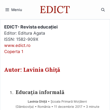
Sari
la
Meniu
conținut
EDICT- Revista educației
Editor: Editura Agata
ISSN: 1582-909X
www.edict.ro
Coperta 1
Autor: Lavinia Ghiță
Educația informală
Lavinia Ghiță
• Școala Primară Moțăieni
(Dâmboviţa) • România
11 decembrie 2017
• 3 minute