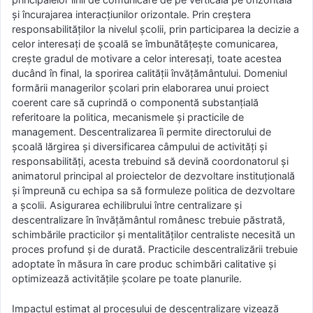
şi încurajarea interacţiunilor orizontale. Prin creştera
responsabilităţilor la nivelul şcolii, prin participarea la decizie a
celor interesaţi de şcoală se îmbunătăţeşte comunicarea,
creşte gradul de motivare a celor interesaţi, toate acestea
ducând în final, la sporirea calităţii învăţământului. Domeniul
formării managerilor şcolari prin elaborarea unui proiect
coerent care să cuprindă o componentă substanţială
referitoare la politica, mecanismele şi practicile de
management. Descentralizarea îi permite directorului de
şcoală lărgirea şi diversificarea câmpului de activităţi şi
responsabilităţi, acesta trebuind să devină coordonatorul şi
animatorul principal al proiectelor de dezvoltare instituţională
şi împreună cu echipa sa să formuleze politica de dezvoltare
a şcolii. Asigurarea echilibrului între centralizare şi
descentralizare în învăţământul românesc trebuie păstrată,
schimbările practicilor şi mentalităţilor centraliste necesită un
proces profund şi de durată. Practicile descentralizării trebuie
adoptate în măsura în care produc schimbări calitative şi
optimizează activităţile şcolare pe toate planurile.
Impactul estimat al procesului de descentralizare vizează