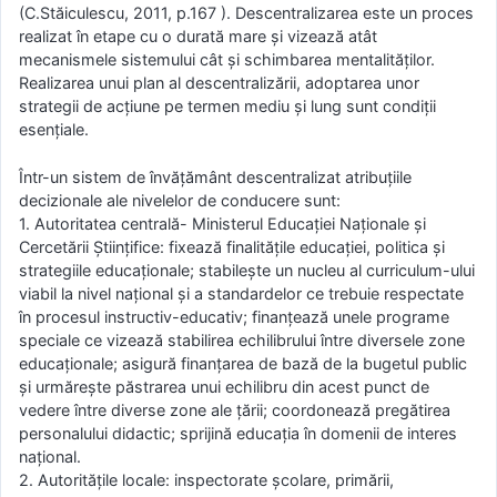
(C.Stăiculescu, 2011, p.167 ). Descentralizarea este un proces
realizat în etape cu o durată mare şi vizează atât
mecanismele sistemului cât şi schimbarea mentalităţilor.
Realizarea unui plan al descentralizării, adoptarea unor
strategii de acţiune pe termen mediu şi lung sunt condiţii
esenţiale.
Într-un sistem de învăţământ descentralizat atribuţiile
decizionale ale nivelelor de conducere sunt:
1. Autoritatea centrală- Ministerul Educaţiei Naționale şi
Cercetării Științifice: fixează finalităţile educaţiei, politica şi
strategiile educaţionale; stabileşte un nucleu al curriculum-ului
viabil la nivel naţional şi a standardelor ce trebuie respectate
în procesul instructiv-educativ; finanţează unele programe
speciale ce vizează stabilirea echilibrului între diversele zone
educaţionale; asigură finanţarea de bază de la bugetul public
şi urmăreşte păstrarea unui echilibru din acest punct de
vedere între diverse zone ale ţării; coordonează pregătirea
personalului didactic; sprijină educaţia în domenii de interes
naţional.
2. Autorităţile locale: inspectorate şcolare, primării,