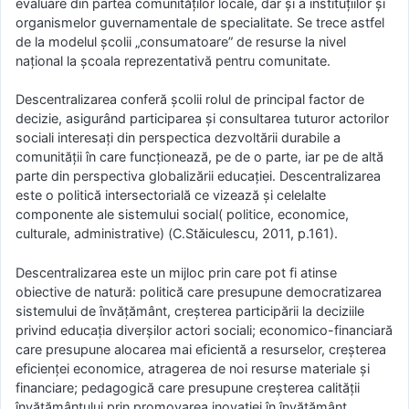
evaluare din partea comunităţilor locale, dar şi a instituţiilor şi
organismelor guvernamentale de specialitate. Se trece astfel
de la modelul şcolii „consumatoare” de resurse la nivel
naţional la şcoala reprezentativă pentru comunitate.
Descentralizarea conferă şcolii rolul de principal factor de
decizie, asigurând participarea şi consultarea tuturor actorilor
sociali interesaţi din perspectica dezvoltării durabile a
comunităţii în care funcţionează, pe de o parte, iar pe de altă
parte din perspectiva globalizării educaţiei. Descentralizarea
este o politică intersectorială ce vizează şi celelalte
componente ale sistemului social( politice, economice,
culturale, administrative) (C.Stăiculescu, 2011, p.161).
Descentralizarea este un mijloc prin care pot fi atinse
obiective de natură: politică care presupune democratizarea
sistemului de învăţământ, creşterea participării la deciziile
privind educaţia diverşilor actori sociali; economico-financiară
care presupune alocarea mai eficientă a resurselor, creşterea
eficienţei economice, atragerea de noi resurse materiale şi
financiare; pedagogică care presupune creşterea calităţii
învăţământului prin promovarea inovaţiei în învăţământ,