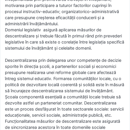
motivarea prin participare a tuturor factorilor cuprinşi în
procesul instructiv-educativ; organizatorico-administrativă
care presupune creşterea eficacităţii conducerii şi a
administrării învăţământului.
Domeniul legislativ asigură aplicarea măsurilor de
descentralizare şi trebuie făcută în primul rând prin prevederi
legislative în care să existe o corelaţie între legislaţia specifică
sistemului de învăţământ şi celelalte domenii.
Descentralizarea prin delegarea unor competenţe de decizie
sporite în direcţia şcolii, a partenerilor sociali şi economici
presupune realizarea unei reforme globale care afectează
întreg sistemul educativ. Formarea comunităţilor locale, cu o
politică de dezvoltare locală coerentă şi solidă este în măsură
să încurajeze descentralizarea sistemului de învăţământ.
Şcoala componentă esenţială a comunităţii locale trebuie să
dezvolte astfel un parteneriat comunitar. Descentralizarea
este un proces desfăşurat în toate sectoarele sociale: servicii
educaţionale, servicii sociale, administraţie publică, etc.
Funcţionalitatea măsurilor de descentralizare este asigurată
de sincronizarea acestora în toate domeniile sociale