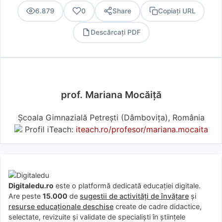
6.879
0
Share
Copiați URL
Descărcați PDF
PDF
prof. Mariana Mocăiţă
Şcoala Gimnazială Petreşti (Dâmboviţa), România
Profil iTeach:
iteach.ro/profesor/mariana.mocaita
Digitaledu.ro
este o platformă dedicată educației digitale.
Are peste
15.000
de
sugestii de activități de învățare
și
resurse educaționale deschise
create de cadre didactice,
selectate, revizuite și validate de specialiști în științele