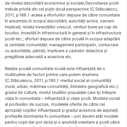
de nivelul dezvoltării economice şi sociale.Dezvoltarea şcolii
trebuie privită din cel puţin două perspective (C.Stăiculescu,
2011, p.188 ): aceea a eforturilor depuse de către comunitate
în ansamblu în scopul dezvoltării; autorităţi active, oameni
implicaţi, nivelul investiţiilor crescut, venituri bune pe cap de
locuitor, investiţii în infrastructură în general şi în infrastructura
şcolii etc.; eforturi depuse de către şcoală în scopul adaptării
la cerinţele comunităţii: management participativ, conlucrare
cu autorităţile, părinţii, implicare a cadrelor didactice şi
pregătirea adecvată a acestora etc.
Relaţia şcoală comunitate locală este influenţată de o
multitudine de factori printre care putem enumera
(C.Stăiculescu, 2011, p.190 ): mediul social al comunităţii
(rural, urban, mărimea comunităţii, întindere geografică etc.);
gradul de cultură, nivelul studiilor populaţiei care îşi trăieşte
viaţa în comunitate – influenţeză şi viaţa şcolii. Modelul social
al profesiilor de succes, modelele oferite de către cei
apropiaţi copiilor influenţează şi gradul acestora de aspiraţii;
profesiile dominante în comunitate – pot deveni atât modele
pentru copii dar pot dicta şi o anumită orientare a şcolii către