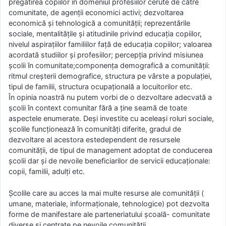
pregătirea copiilor în domeniul profesiilor cerute de către
comunitate, de agenţii economici activi; dezvoltarea
economică şi tehnologică a comunităţii; reprezentările
sociale, mentalităţile şi atitudinile privind educaţia copiilor,
nivelul aspiraţiilor familiilor faţă de educaţia copiilor; valoarea
acordată studiilor şi profesiilor; percepţia privind misiunea
şcolii în comunitate;componenţa demografică a comunităţii:
ritmul creşterii demografice, structura pe vârste a populaţiei,
tipul de familii, structura ocupaţională a locuitorilor etc.
În opinia noastră nu putem vorbi de o dezvoltare adecvată a
şcolii în context comunitar fără a ţine seamă de toate
aspectele enumerate. Deşi investite cu aceleaşi roluri sociale,
şcolile funcţionează în comunităţi diferite, gradul de
dezvoltare al acestora estedependent de resursele
comunităţii, de tipul de management adoptat de conducerea
şcolii dar şi de nevoile beneficiarilor de servicii educaţionale:
copii, familii, adulţi etc.
Şcolile care au acces la mai multe resurse ale comunităţii (
umane, materiale, informaţionale, tehnologice) pot dezvolta
forme de manifestare ale parteneriatului şcoală- comunitate
diverse şi centrate pe nevoile comunităţii.