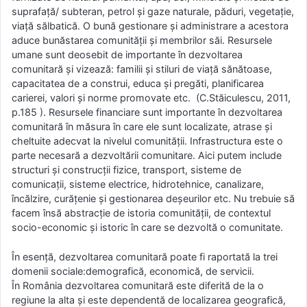
suprafaţă/ subteran, petrol şi gaze naturale, păduri, vegetaţie,
viaţă sălbatică. O bună gestionare şi administrare a acestora
aduce bunăstarea comunităţii şi membrilor săi. Resursele
umane sunt deosebit de importante în dezvoltarea
comunitară şi vizează: familii şi stiluri de viaţă sănătoase,
capacitatea de a construi, educa şi pregăti, planificarea
carierei, valori şi norme promovate etc. (C.Stăiculescu, 2011,
p.185 ). Resursele financiare sunt importante în dezvoltarea
comunitară în măsura în care ele sunt localizate, atrase şi
cheltuite adecvat la nivelul comunităţii. Infrastructura este o
parte necesară a dezvoltării comunitare. Aici putem include
structuri şi construcţii fizice, transport, sisteme de
comunicaţii, sisteme electrice, hidrotehnice, canalizare,
încălzire, curăţenie şi gestionarea deşeurilor etc. Nu trebuie să
facem însă abstracţie de istoria comunităţii, de contextul
socio-economic şi istoric în care se dezvoltă o comunitate.
În esenţă, dezvoltarea comunitară poate fi raportată la trei
domenii sociale:demografică, economică, de servicii.
În România dezvoltarea comunitară este diferită de la o
regiune la alta şi este dependentă de localizarea geografică,