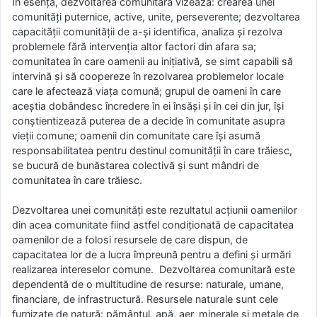
În esenţă, dezvoltarea comunitară vizează: crearea unei
comunităţi puternice, active, unite, perseverente; dezvoltarea
capacităţii comunităţii de a-şi identifica, analiza şi rezolva
problemele fără intervenţia altor factori din afara sa;
comunitatea în care oamenii au iniţiativă, se simt capabili să
intervină şi să coopereze în rezolvarea problemelor locale
care le afectează viaţa comună; grupul de oameni în care
aceştia dobândesc încredere în ei însăşi şi în cei din jur, îşi
conştientizează puterea de a decide în comunitate asupra
vieţii comune; oamenii din comunitate care îşi asumă
responsabilitatea pentru destinul comunităţii în care trăiesc,
se bucură de bunăstarea colectivă şi sunt mândri de
comunitatea în care trăiesc.
Dezvoltarea unei comunităţi este rezultatul acţiunii oamenilor
din acea comunitate fiind astfel condiţionată de capacitatea
oamenilor de a folosi resursele de care dispun, de
capacitatea lor de a lucra împreună pentru a defini şi urmări
realizarea intereselor comune. Dezvoltarea comunitară este
dependentă de o multitudine de resurse: naturale, umane,
financiare, de infrastructură. Resursele naturale sunt cele
furnizate de natură: pământul, apă, aer, minerale şi metale de