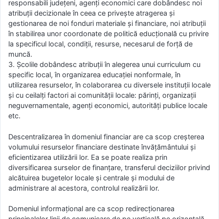
responsabili judeţeni, agenţi economici care dobândesc noi
atribuţii decizionale în ceea ce priveşte atragerea şi
gestionarea de noi fonduri materiale şi financiare, noi atribuţii
în stabilirea unor coordonate de politică educţională cu privire
la specificul local, condiţii, resurse, necesarul de forţă de
muncă.
3. Şcolile dobândesc atribuţii în alegerea unui curriculum cu
specific local, în organizarea educaţiei nonformale, în
utilizarea resurselor, în colaborarea cu diversele instituţii locale
şi cu ceilalţi factori ai comunităţii locale: părinţi, organizaţii
neguvernamentale, agenţi economici, autorităţi publice locale
etc.
Descentralizarea în domeniul financiar are ca scop creşterea
volumului resurselor financiare destinate învăţământului şi
eficientizarea utilizării lor. Ea se poate realiza prin
diversificarea surselor de finanţare, transferul deciziilor privind
alcătuirea bugetelor locale şi centrale şi modului de
administrare al acestora, controlul realizării lor.
Domeniul informaţional are ca scop redirecţionarea
principalelor linii de comunicare de pe verticală pe orizontală