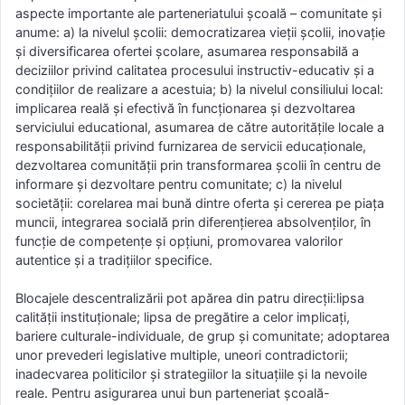
aspecte importante ale parteneriatului şcoală – comunitate şi
anume: a) la nivelul şcolii: democratizarea vieţii şcolii, inovaţie
şi diversificarea ofertei şcolare, asumarea responsabilă a
deciziilor privind calitatea procesului instructiv-educativ şi a
condiţiilor de realizare a acestuia; b) la nivelul consiliului local:
implicarea reală şi efectivă în funcţionarea şi dezvoltarea
serviciului educational, asumarea de către autorităţile locale a
responsabilităţii privind furnizarea de servicii educaţionale,
dezvoltarea comunităţii prin transformarea şcolii în centru de
informare şi dezvoltare pentru comunitate; c) la nivelul
societăţii: corelarea mai bună dintre oferta şi cererea pe piaţa
muncii, integrarea socială prin diferenţierea absolvenţilor, în
funcţie de competenţe şi opţiuni, promovarea valorilor
autentice şi a tradiţiilor specifice.
Blocajele descentralizării pot apărea din patru direcţii:lipsa
calităţii instituţionale; lipsa de pregătire a celor implicaţi,
bariere culturale-individuale, de grup şi comunitate; adoptarea
unor prevederi legislative multiple, uneori contradictorii;
inadecvarea politicilor şi strategiilor la situaţiile şi la nevoile
reale. Pentru asigurarea unui bun parteneriat şcoală-