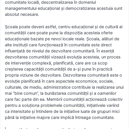
comunitate locală, descentralizarea în domeniul
managementului educaţional şi democratizarea acestuia sunt
absolut necesare.
Şcoala poate deveni astfel, centru educaţional şi de cultură al
comunităţii care poate pune la dispoziţia acesteia oferte
educaţionale bazate pe nevoi locale reale. Şcoala, alături de
alte instituţii care funcţionează în comunitate este direct
influenţată de nivelul de dezvoltare comunitară. În esenţă
dezvoltarea comunităţii vizează evoluţia acesteia, un proces
de intervenţie complexă, planificată, care are ca scop
creşterea capacităţii comunităţii de a-şi pune în practică
propria viziune de dezvoltare. Dezvoltarea comunitară este o
evoluţie planificată în care aspectele economice, sociale,
culturale, de mediu, administratice contribuie la realizarea unui
mai “bine comun”, la bunăstarea comunităţii şi a oamenilor
care fac parte din ea. Membrii comunităţii acţionează colectiv
pentru a soluţiona problemele comunităţii, iniţiativele variind
ca intensitate şi întindere de la iniţiative luate de grupuri mici
până la iniţiative majore care implică întreaga comunitate.