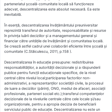
parteneriatul şcoală-comunitate locală să funcţioneze
adecvat, descentralizarea este absolut necesară. Ea este
inevitabilă.
În esenţă, descentralizarea învăţământului preuniversitar
reprezintă transferul de autoritate, responsabilitate şi resurse
în privinţa luării deciziilor şi a managementului general şi
financiar către unităţile de învăţământ şi comunitatea locală.
Se crează astfel cadrul unei colaborări eficiente între şcoală şi
comunitate (C.Stăiculescu, 2011, p.158 ).
Descentralizarea în educaţie presupune: redistribuirea
responsabilităţilor, a autorităţii decizionale şi a răspunderii
publice pentru funcţii educaţionale specifice, de la nivel
central către nivelul local;participarea factorilor non-
administrativi, a reprezentanţilor societăţii civile, la procesul
de luare a deciziilor (părinţi, ONG, mediul de afaceri, asociaţii
profesionale, parteneri sociali etc.);transferul competenţelor
decizionale de la nivelurile centrale către cele locale şi/sau
organizaţionale, pentru a apropia decizia de beneficiarii
serviciului public de educaţie. Descentralizarea nu este un