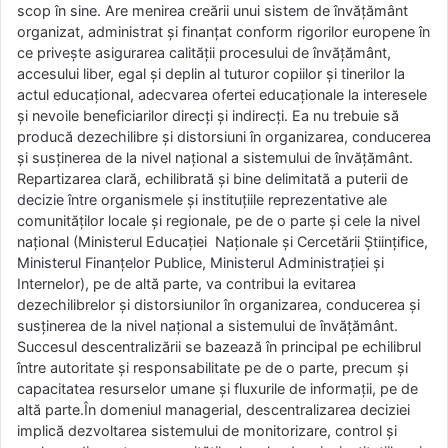
scop în sine. Are menirea creării unui sistem de învăţământ
organizat, administrat şi finanţat conform rigorilor europene în
ce priveşte asigurarea calităţii procesului de învăţământ,
accesului liber, egal şi deplin al tuturor copiilor şi tinerilor la
actul educaţional, adecvarea ofertei educaţionale la interesele
şi nevoile beneficiarilor direcţi şi indirecţi. Ea nu trebuie să
producă dezechilibre şi distorsiuni în organizarea, conducerea
şi susţinerea de la nivel naţional a sistemului de învăţământ.
Repartizarea clară, echilibrată şi bine delimitată a puterii de
decizie între organismele şi instituţiile reprezentative ale
comunităţilor locale şi regionale, pe de o parte şi cele la nivel
naţional (Ministerul Educaţiei Naționale şi Cercetării Științifice,
Ministerul Finanţelor Publice, Ministerul Administraţiei şi
Internelor), pe de altă parte, va contribui la evitarea
dezechilibrelor şi distorsiunilor în organizarea, conducerea şi
susţinerea de la nivel naţional a sistemului de învăţământ.
Succesul descentralizării se bazează în principal pe echilibrul
între autoritate şi responsabilitate pe de o parte, precum şi
capacitatea resurselor umane şi fluxurile de informaţii, pe de
altă parte.În domeniul managerial, descentralizarea deciziei
implică dezvoltarea sistemului de monitorizare, control şi