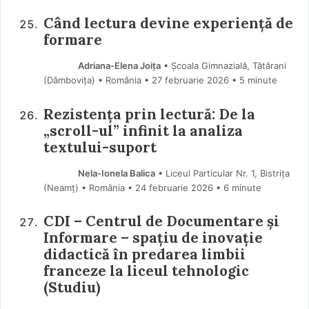
Când lectura devine experiență de
formare
Adriana-Elena Joița
• Școala Gimnazială, Tătărani
(Dâmboviţa) • România
27 februarie 2026
• 5 minute
Rezistența prin lectură: De la
„scroll-ul” infinit la analiza
textului-suport
Nela-Ionela Balica
• Liceul Particular Nr. 1, Bistrița
(Neamţ) • România
24 februarie 2026
• 6 minute
CDI – Centrul de Documentare și
Informare – spațiu de inovație
didactică în predarea limbii
franceze la liceul tehnologic
(Studiu)