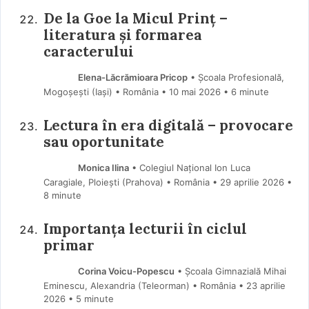
De la Goe la Micul Prinț –
literatura și formarea
caracterului
Elena-Lăcrămioara Pricop
• Școala Profesională,
Mogoșești (Iaşi) • România
10 mai 2026
• 6 minute
Lectura în era digitală – provocare
sau oportunitate
Monica Ilina
• Colegiul Național Ion Luca
Caragiale, Ploiești (Prahova) • România
29 aprilie 2026
•
8 minute
Importanța lecturii în ciclul
primar
Corina Voicu-Popescu
• Școala Gimnazială Mihai
Eminescu, Alexandria (Teleorman) • România
23 aprilie
2026
• 5 minute