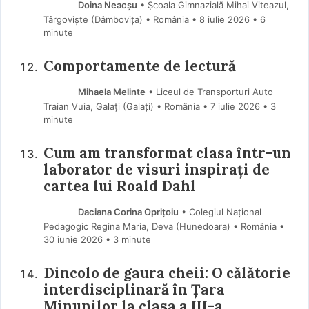
Doina Neacșu
• Școala Gimnazială Mihai Viteazul,
Târgoviște (Dâmboviţa) • România
8 iulie 2026
• 6
minute
Comportamente de lectură
Mihaela Melinte
• Liceul de Transporturi Auto
Traian Vuia, Galați (Galaţi) • România
7 iulie 2026
• 3
minute
Cum am transformat clasa într-un
laborator de visuri inspirați de
cartea lui Roald Dahl
Daciana Corina Oprițoiu
• Colegiul Național
Pedagogic Regina Maria, Deva (Hunedoara) • România
30 iunie 2026
• 3 minute
Dincolo de gaura cheii: O călătorie
interdisciplinară în Țara
Minunilor la clasa a III-a