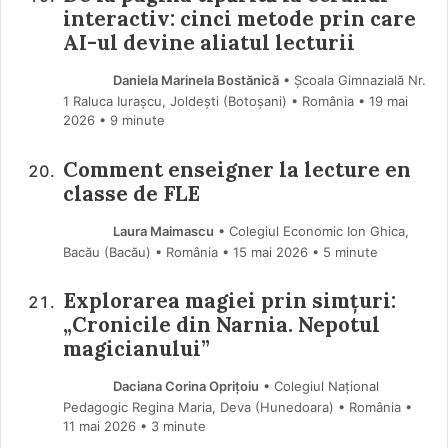
interactiv: cinci metode prin care
AI-ul devine aliatul lecturii
Daniela Marinela Bostănică
• Școala Gimnazială Nr.
1 Raluca Iurașcu, Joldești (Botoşani) • România
19 mai
2026
• 9 minute
Comment enseigner la lecture en
classe de FLE
Laura Maimascu
• Colegiul Economic Ion Ghica,
Bacău (Bacău) • România
15 mai 2026
• 5 minute
Explorarea magiei prin simțuri:
„Cronicile din Narnia. Nepotul
magicianului”
Daciana Corina Oprițoiu
• Colegiul Național
Pedagogic Regina Maria, Deva (Hunedoara) • România
11 mai 2026
• 3 minute