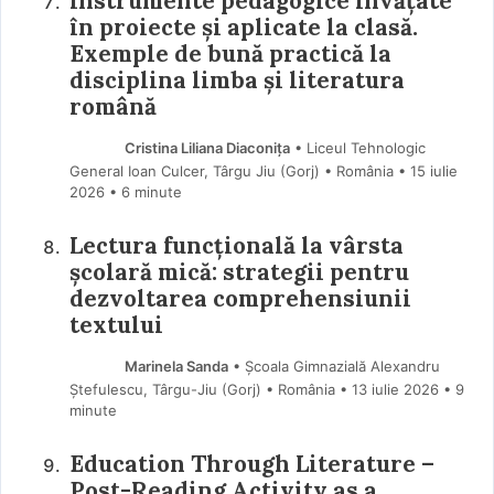
Instrumente pedagogice învățate
în proiecte și aplicate la clasă.
Exemple de bună practică la
disciplina limba și literatura
română
Cristina Liliana Diaconița
• Liceul Tehnologic
General Ioan Culcer, Târgu Jiu (Gorj) • România
15 iulie
2026
• 6 minute
Lectura funcțională la vârsta
școlară mică: strategii pentru
dezvoltarea comprehensiunii
textului
Marinela Sanda
• Școala Gimnazială Alexandru
Ștefulescu, Târgu-Jiu (Gorj) • România
13 iulie 2026
• 9
minute
Education Through Literature –
Post-Reading Activity as a