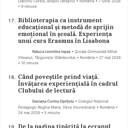
Diaconu Coresi, Brașov (Braşov) • România
7 iunie 2026
• 9 minute
Biblioterapia ca instrument
educațional și metodă de sprijin
emoțional în școală. Experiența
unui curs Erasmus în Lisabona
Raluca Leontina Ispas
• Școala Gimnazială Mihai
Viteazul, Târgoviște (Dâmboviţa) • România
27 mai 2026
• 10 minute
Când poveștile prind viață.
Învățarea experiențială în cadrul
Clubului de lectură
Daciana Corina Oprițoiu
• Colegiul Național
Pedagogic Regina Maria, Deva (Hunedoara) • România
24 mai 2026
• 5 minute
De la pagina tipărită la ecranul