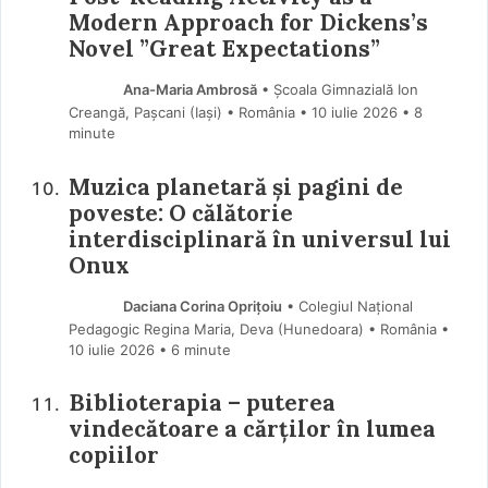
Modern Approach for Dickens’s
Novel ”Great Expectations”
Ana-Maria Ambrosă
• Școala Gimnazială Ion
Creangă, Pașcani (Iaşi) • România
10 iulie 2026
• 8
minute
Muzica planetară și pagini de
poveste: O călătorie
interdisciplinară în universul lui
Onux
Daciana Corina Oprițoiu
• Colegiul Național
Pedagogic Regina Maria, Deva (Hunedoara) • România
10 iulie 2026
• 6 minute
Biblioterapia – puterea
vindecătoare a cărților în lumea
copiilor