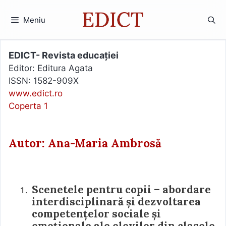
Sari
la
Meniu
conținut
EDICT- Revista educației
Editor: Editura Agata
ISSN: 1582-909X
www.edict.ro
Coperta 1
Autor: Ana-Maria Ambrosă
Scenetele pentru copii – abordare
interdisciplinară și dezvoltarea
competențelor sociale și
emoționale ale elevilor din clasele