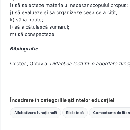
i) să selecteze materialul necesar scopului propus;
j) să evalueze şi să organizeze ceea ce a citit;
k) să ia notițe;
l) să alcătuiască sumarul;
m) să conspecteze
Bibliografie
Costea, Octavia,
Didactica lecturii: o abordare func
Încadrare în categoriile științelor educației:
Alfabetizare funcțională
Bibliotecă
Competența de liter