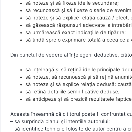
să noteze şi să fixeze ideile secundare;
să recunoască şi să fixeze o serie de evenim
să noteze și să explice relația cauză / efect,
să găsească răspunsuri adecvate la întrebări 
să urmărească exact indicaţiile de tipărire;
să tindă spre o exprimare totală a ceea ce a c
Din punctul de vedere al înțelegerii deductive, citito
să înțeleagă şi să reţină ideile principale ded
să noteze, să recunoască și să reţină anumit
să noteze şi să explice relația dedusă: cauză
să rețină detaliile semnificative deduse;
să anticipeze şi să prezică rezultatele faptice
Aceasta înseamnă că cititorul poate fi confruntat cu
– să surprindă planul şi intenţiile autorului;
– să identifice tehnicile folosite de autor pentru a c