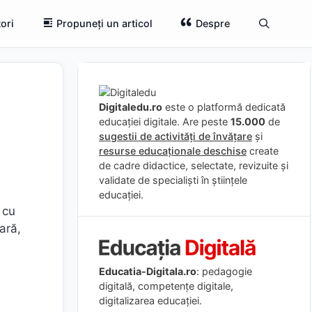
ori
Propuneți un articol
Despre
Digitaledu.ro
este o platformă dedicată
educației digitale. Are peste
15.000
de
sugestii de activități de învățare
și
resurse educaționale deschise
create
de cadre didactice, selectate, revizuite și
validate de specialiști în științele
educației.
 cu
ară,
Educatia-Digitala.ro
: pedagogie
digitală, competențe digitale,
digitalizarea educației.