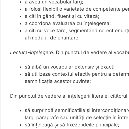
a avea un vocabular larg;
a folosi flexibil o varietate de competenţe p
a citi în gând, fluent şi cu viteză;
a coordona evaluarea cu înțelegerea;
a citi cu voce tare, segmentând corect enunţul
al modului de enunțare;
Lectura-înţelegere.
Din punctul de vedere al vocabul
să aibă un vocabular extensiv şi exact;
să utilizeze contextul efectiv pentru a deter
semnificaţia acestor cuvinte;
Din punctul de vedere al înțelegerii literale, cititorul
să surprindă semnificaţiile şi intercondițion
larg, paragrafe sau unităţi de selecţie în într
să înţeleagă și să fixeze ideile principale;