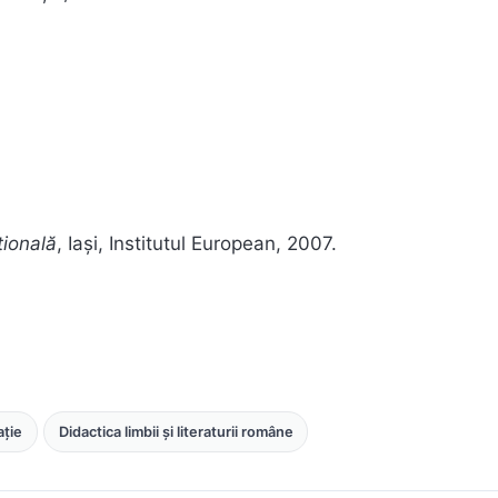
țională
, Iași, Institutul European, 2007.
ație
Didactica limbii și literaturii române