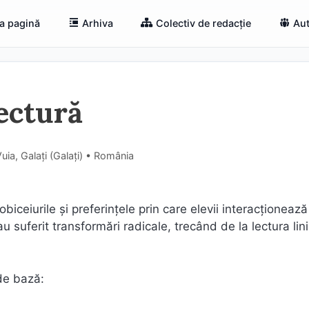
a pagină
Arhiva
Colectiv de redacție
Aut
ectură
uia, Galați (Galaţi) • România
iceiurile și preferințele prin care elevii interacționează
u suferit transformări radicale, trecând de la lectura lini
de bază: