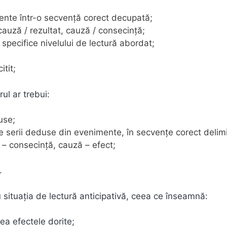
ente într-o secvenţă corect decupată;
 cauză / rezultat, cauză / consecință;
specifice nivelului de lectură abordat;
itit;
rul ar trebui:
use;
e serii deduse din evenimente, în secvenţe corect delimi
 – consecință, cauză – efect;
.
 situația de lectură anticipativă, ceea ce înseamnă:
rea efectele dorite;