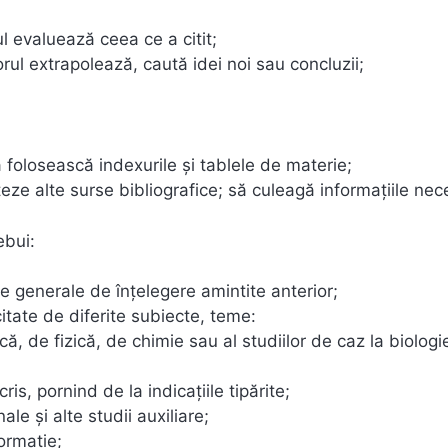
rul evaluează ceea ce a citit;
torul extrapolează, caută idei noi sau concluzii;
să folosească indexurile și tablele de materie;
ateze alte surse bibliografice; să culeagă informaţiile nec
ebui:
 generale de înțelegere amintite anterior;
itate de diferite subiecte, teme:
, de fizică, de chimie sau al studiilor de caz la biologi
is, pornind de la indicaţiile tipărite;
le şi alte studii auxiliare;
ormaţie;