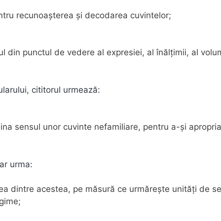
entru recunoaşterea și decodarea cuvintelor;
 din punctul de vedere al expresiei, al înălțimii, al volum
arului, cititorul urmează:
mina sensul unor cuvinte nefamiliare, pentru a-şi apropri
 ar urma:
area dintre acestea, pe măsură ce urmăreşte unităţi de s
egime;