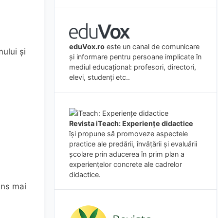
eduVox.ro
este un canal de comunicare
ului şi
și informare pentru persoane implicate în
mediul educațional: profesori, directori,
elevi, studenți etc..
Revista iTeach: Experienţe didactice
a
îşi propune să promoveze aspectele
practice ale predării, învăţării şi evaluării
şcolare prin aducerea în prim plan a
experienţelor concrete ale cadrelor
didactice.
ens mai