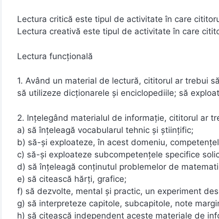
Lectura critică este tipul de activitate în care citito
Lectura creativă este tipul de activitate în care citi
Lectura funcţională
1. Având un material de lectură, cititorul ar trebui 
să utilizeze dicționarele şi enciclopediile; să explo
2. Ințelegând materialul de informaţie, cititorul ar tr
a) să înțeleagă vocabularul tehnic şi ştiinţific;
b) să-şi exploateze, în acest domeniu, competențele
c) să-și exploateze subcompetenţele specifice solic
d) să înțeleagă conţinutul problemelor de matematică
e) să citească hărţi, grafice;
f) să dezvolte, mental şi practic, un experiment descr
g) să interpreteze capitole, subcapitole, note margina
h) să citească independent aceste materiale de inf