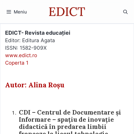
Sari
la
Meniu
conținut
EDICT- Revista educației
Editor: Editura Agata
ISSN: 1582-909X
www.edict.ro
Coperta 1
Autor: Alina Roșu
CDI – Centrul de Documentare și
Informare – spațiu de inovație
didactică în predarea limbii
franceze la liceul tehnologic