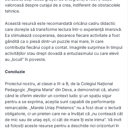
valoroasă despre curajul de a crea, indiferent de obstacolele
tehnice.
Această resursă este recomandată oricărui cadru didactic
care dorește să transforme lectura într-o experiență imersivă.
Ea stimulează cooperarea, deoarece fiecare activitate a fost
gândită ca o piesă dintr-un puzzle mai mare, în care
contribuția fiecărui copil a contat. Imaginile surprinse în timpul
activităților stau drept dovadă a entuziasmului cu care elevii
au „locuit” în poveste.
Concluzie
Proiectul nostru, al clasei a III-a B, de la Colegiul Național
Pedagogic „Regina Maria” din Deva, a demonstrat că, atunci
când le oferim elevilor un context ludic și un spațiu sigur
pentru a se exprima, aceștia sunt capabili de performanțe
remarcabile. „Marele Uriaș Prietenos” nu a fost doar o lectură
obligatorie, ci un prieten care ne-a învățat că „nu contează cât
de mic sau de uriaș ești, ci cât de mare îți este inima”. Vă invit
să folosiți aceste resurse pentru a deschide noi orizonturi în