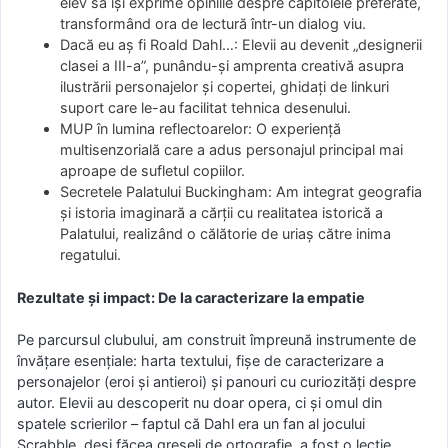
elev să își exprime opiniile despre capitolele preferate,
transformând ora de lectură într-un dialog viu.
Dacă eu aș fi Roald Dahl…: Elevii au devenit „designerii
clasei a III-a”, punându-și amprenta creativă asupra
ilustrării personajelor și copertei, ghidați de linkuri
suport care le-au facilitat tehnica desenului.
MUP în lumina reflectoarelor: O experiență
multisenzorială care a adus personajul principal mai
aproape de sufletul copiilor.
Secretele Palatului Buckingham: Am integrat geografia
și istoria imaginară a cărții cu realitatea istorică a
Palatului, realizând o călătorie de uriaș către inima
regatului.
Rezultate și impact: De la caracterizare la empatie
Pe parcursul clubului, am construit împreună instrumente de
învățare esențiale: harta textului, fișe de caracterizare a
personajelor (eroi și antieroi) și panouri cu curiozități despre
autor. Elevii au descoperit nu doar opera, ci și omul din
spatele scrierilor – faptul că Dahl era un fan al jocului
Scrabble, deși făcea greșeli de ortografie, a fost o lecție