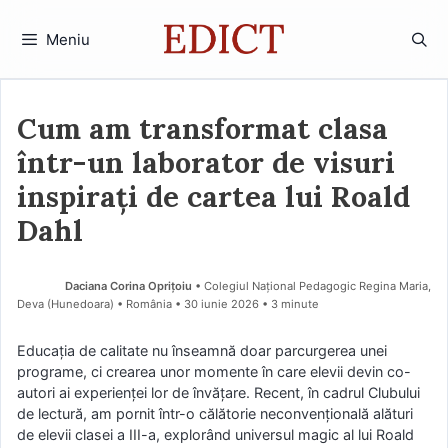
Sari
la
Meniu
conținut
Cum am transformat clasa
într-un laborator de visuri
inspirați de cartea lui Roald
Dahl
Daciana Corina Oprițoiu
• Colegiul Național Pedagogic Regina Maria,
Deva (Hunedoara) • România
30 iunie 2026
• 3 minute
Educația de calitate nu înseamnă doar parcurgerea unei
programe, ci crearea unor momente în care elevii devin co-
autori ai experienței lor de învățare. Recent, în cadrul Clubului
de lectură, am pornit într-o călătorie neconvențională alături
de elevii clasei a III-a, explorând universul magic al lui Roald