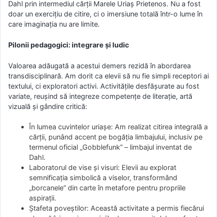
Dahl prin intermediul cărții Marele Uriaș Prietenos. Nu a fost
doar un exercițiu de citire, ci o imersiune totală într-o lume în
care imaginația nu are limite.
Pilonii pedagogici: integrare și ludic
Valoarea adăugată a acestui demers rezidă în abordarea
transdisciplinară. Am dorit ca elevii să nu fie simpli receptori ai
textului, ci exploratori activi. Activitățile desfășurate au fost
variate, reușind să integreze competențe de literație, artă
vizuală și gândire critică:
În lumea cuvintelor uriașe: Am realizat citirea integrală a
cărții, punând accent pe bogăția limbajului, inclusiv pe
termenul oficial „Gobblefunk” – limbajul inventat de
Dahl.
Laboratorul de vise și visuri: Elevii au explorat
semnificația simbolică a viselor, transformând
„borcanele” din carte în metafore pentru propriile
aspirații.
Ștafeta poveștilor: Această activitate a permis fiecărui