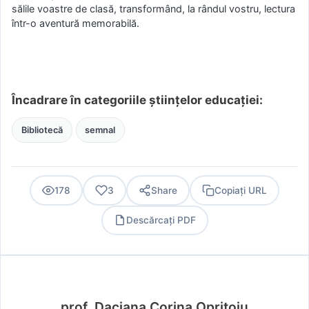
sălile voastre de clasă, transformând, la rândul vostru, lectura
într-o aventură memorabilă.
Încadrare în categoriile științelor educației:
Bibliotecă
semnal
178
3
Share
Copiați URL
Descărcați PDF
PDF
prof. Daciana Corina Oprițoiu