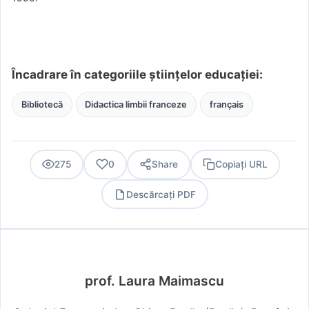
Încadrare în categoriile științelor educației:
Bibliotecă
Didactica limbii franceze
français
275
0
Share
Copiați URL
Descărcați PDF
PDF
prof. Laura Maimascu