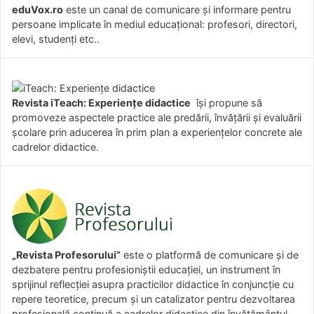
eduVox.ro
este un canal de comunicare și informare pentru
persoane implicate în mediul educațional: profesori, directori,
elevi, studenți etc..
Revista iTeach: Experienţe didactice
îşi propune să
promoveze aspectele practice ale predării, învăţării şi evaluării
şcolare prin aducerea în prim plan a experienţelor concrete ale
cadrelor didactice.
„Revista Profesorului”
este o platformă de comunicare și de
dezbatere pentru profesioniștii educației, un instrument în
sprijinul reflecției asupra practicilor didactice în conjuncție cu
repere teoretice, precum și un catalizator pentru dezvoltarea
profesională continuă a cadrelor didactice din învățământul