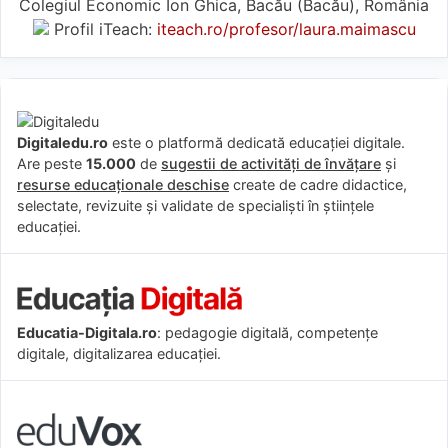
Colegiul Economic Ion Ghica, Bacău (Bacău), România
Profil iTeach:
iteach.ro/profesor/laura.maimascu
Digitaledu.ro
este o platformă dedicată educației digitale.
Are peste
15.000
de
sugestii de activități de învățare
și
resurse educaționale deschise
create de cadre didactice,
selectate, revizuite și validate de specialiști în științele
educației.
Educatia-Digitala.ro
: pedagogie digitală, competențe
digitale, digitalizarea educației.