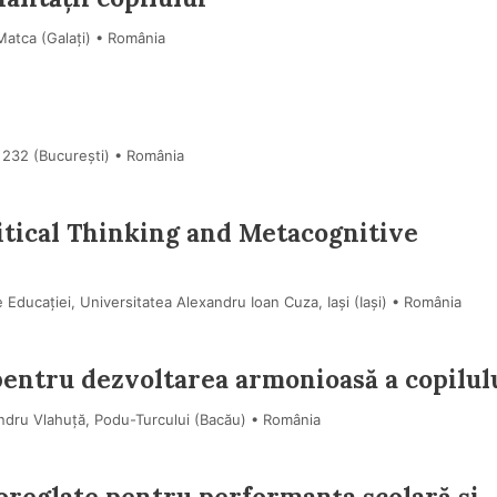
Matca (Galaţi) • România
 232 (Bucureşti) • România
tical Thinking and Metacognitive
e Educației, Universitatea Alexandru Ioan Cuza, Iași (Iaşi) • România
entru dezvoltarea armonioasă a copilul
ndru Vlahuță, Podu-Turcului (Bacău) • România
toreglate pentru performanța școlară și