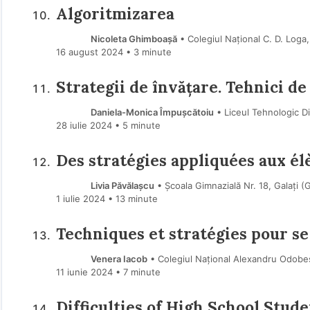
Algoritmizarea
Nicoleta Ghimboașă
• Colegiul Național C. D. Log
16 august 2024
• 3 minute
Strategii de învățare. Tehnici de
Daniela-Monica Împușcătoiu
• Liceul Tehnologic D
28 iulie 2024
• 5 minute
Des stratégies appliquées aux él
Livia Păvălașcu
• Școala Gimnazială Nr. 18, Galați (
1 iulie 2024
• 13 minute
Techniques et stratégies pour s
Venera Iacob
• Colegiul Național Alexandru Odobes
11 iunie 2024
• 7 minute
Difficulties of High School Stud