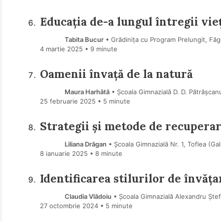
Educația de-a lungul întregii vieț
Tabita Bucur
• Grădinița cu Program Prelungit, Făg
4 martie 2025
• 9 minute
Oamenii învață de la natură
Maura Harhătă
• Școala Gimnazială D. D. Pătrășcanu
25 februarie 2025
• 5 minute
Strategii și metode de recuperare
Liliana Drăgan
• Școala Gimnazială Nr. 1, Toflea (Gal
8 ianuarie 2025
• 8 minute
Identificarea stilurilor de învăța
Claudia Vlădoiu
• Școala Gimnazială Alexandru Ștef
27 octombrie 2024
• 5 minute