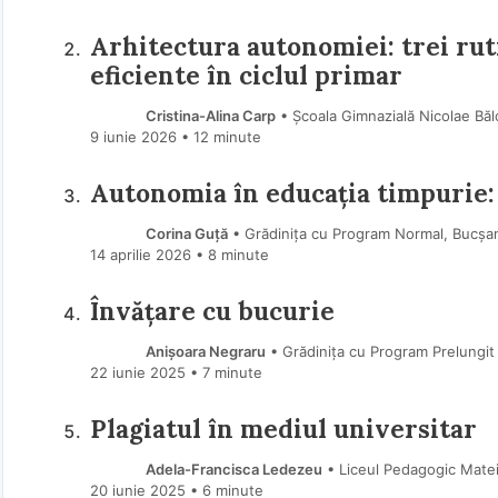
Arhitectura autonomiei: trei rut
eficiente în ciclul primar
Cristina-Alina Carp
• Școala Gimnazială Nicolae Băl
9 iunie 2026
• 12 minute
Autonomia în educația timpurie:
Corina Guță
• Grădinița cu Program Normal, Bucșa
14 aprilie 2026
• 8 minute
Învățare cu bucurie
Anișoara Negraru
• Grădinița cu Program Prelungit
22 iunie 2025
• 7 minute
Plagiatul în mediul universitar
Adela-Francisca Ledezeu
• Liceul Pedagogic Matei
20 iunie 2025
• 6 minute