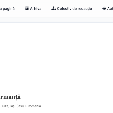
a pagină
Arhiva
Colectiv de redacție
Aut
formanță
Cuza, Iași (Iaşi) • România