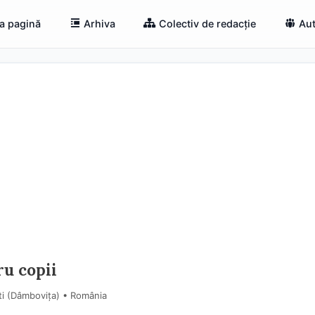
a pagină
Arhiva
Colectiv de redacție
Aut
ru copii
ti (Dâmboviţa) • România