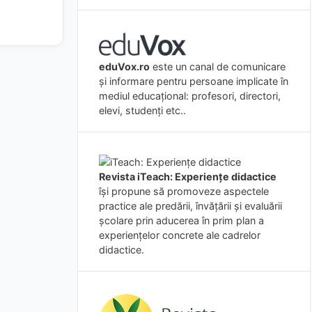
eduVox.ro
este un canal de comunicare
și informare pentru persoane implicate în
mediul educațional: profesori, directori,
elevi, studenți etc..
Revista iTeach: Experienţe didactice
îşi propune să promoveze aspectele
practice ale predării, învăţării şi evaluării
şcolare prin aducerea în prim plan a
experienţelor concrete ale cadrelor
didactice.