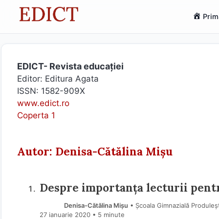
Sari
Prim
la
conținut
EDICT- Revista educației
Editor: Editura Agata
ISSN: 1582-909X
www.edict.ro
Coperta 1
Autor: Denisa-Cătălina Mișu
Despre importanța lecturii pent
Denisa-Cătălina Mișu
• Școala Gimnazială Produleș
27 ianuarie 2020
• 5 minute