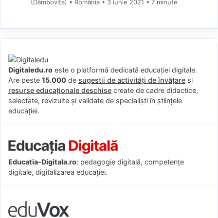
(Dâmboviţa) • România
3 iunie 2021
• 7 minute
Digitaledu.ro
este o platformă dedicată educației digitale.
Are peste
15.000
de
sugestii de activități de învățare
și
resurse educaționale deschise
create de cadre didactice,
selectate, revizuite și validate de specialiști în științele
educației.
Educatia-Digitala.ro
: pedagogie digitală, competențe
digitale, digitalizarea educației.