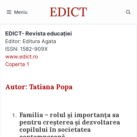
Sari
la
Meniu
conținut
EDICT- Revista educației
Editor: Editura Agata
ISSN: 1582-909X
www.edict.ro
Coperta 1
Autor: Tatiana Popa
Familia – rolul și importanța sa
pentru creșterea și dezvoltarea
copilului în societatea
contemporană