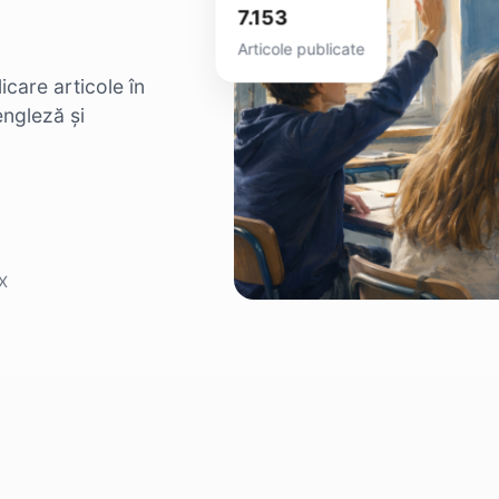
7.153
Articole publicate
icare articole în
engleză și
X