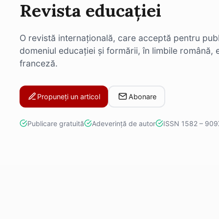
Revista educației
O revistă internațională, care acceptă pentru publ
domeniul educației și formării, în limbile română, 
franceză.
Propuneți un articol
Abonare
Publicare gratuită
Adeverință de autor
ISSN 1582 – 909