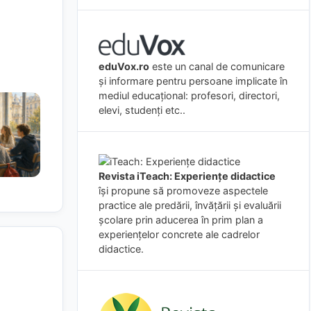
eduVox.ro
este un canal de comunicare
și informare pentru persoane implicate în
mediul educațional: profesori, directori,
elevi, studenți etc..
Revista iTeach: Experienţe didactice
îşi propune să promoveze aspectele
practice ale predării, învăţării şi evaluării
şcolare prin aducerea în prim plan a
experienţelor concrete ale cadrelor
didactice.