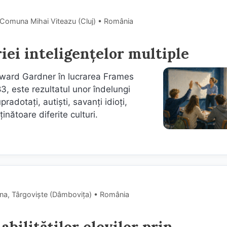
 Comuna Mihai Viteazu (Cluj) • România
riei inteligențelor multiple
Howard Gardner în lucrarea Frames
3, este rezultatul unor îndelungi
pradotaţi, autişti, savanţi idioţi,
inătoare diferite culturi.
na, Târgoviște (Dâmboviţa) • România
bilităților elevilor prin