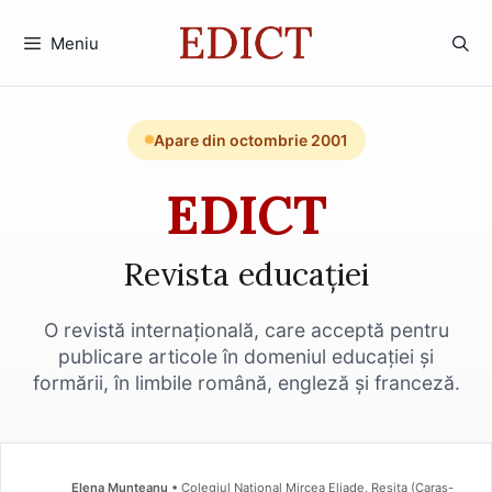
Sari
la
Meniu
conținut
Apare din octombrie 2001
EDICT
Revista educației
O revistă internațională, care acceptă pentru
publicare articole în domeniul educației și
formării, în limbile română, engleză și franceză.
Elena Munteanu
• Colegiul Național Mircea Eliade, Reșita (Caraş-