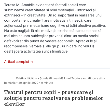
Teresa M. Amabile evidenţiază factorii sociali care
subminează creativitatea şi rolul motivaţiei – intrinseci şi
extrinseci – în creativitate. Un rol important în realizarea unui
comportament creativ îl are motivaţia intrinsecă, care
acţionează prin mecanisme cognitive şi trăiri afective pozitive.
Nu este neglijabilă nici motivaţia extrinsecă care acţionează
mai ales asupra subiecţilor proveniţi dintr-un mediu social
defavorizat din punct de vedere economic. Aprecierile şi
recompensele verbale şi ale grupului în care individul îşi
desfăşoară activitatea sunt stimulative.
Articol complet →
Cristina Lăcătuș
• Școala Gimnazială Ionel Teodoreanu (Bucureşti) •
România
20 aprilie 2020
• 9 minute
Teatrul pentru copii – provocare și
soluție pentru rezolvarea problemelor
elevilor