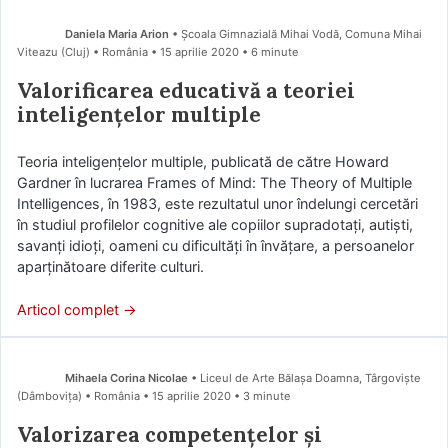
Daniela Maria Arion
• Școala Gimnazială Mihai Vodă, Comuna Mihai
Viteazu (Cluj) • România
15 aprilie 2020
• 6 minute
Valorificarea educativă a teoriei
inteligențelor multiple
Teoria inteligenţelor multiple, publicată de către Howard
Gardner în lucrarea Frames of Mind: The Theory of Multiple
Intelligences, în 1983, este rezultatul unor îndelungi cercetări
în studiul profilelor cognitive ale copiilor supradotaţi, autişti,
savanţi idioţi, oameni cu dificultăţi în învăţare, a persoanelor
aparţinătoare diferite culturi.
Articol complet →
Mihaela Corina Nicolae
• Liceul de Arte Bălașa Doamna, Târgoviște
(Dâmboviţa) • România
15 aprilie 2020
• 3 minute
Valorizarea competențelor și