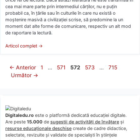
cea mai mare parte prin intermediul cărţilor, nu e puţin
probabil ca, în ţările sau în culturile în care nu există o
moştenire masivă a civilizaţiei scrise, să predomine la un
moment dat alte forme de comunicare, respectiv un alt mod
de raportare la lectură.
Articol complet →
Pagina
Pagina
Pagina
Pagina
Pagina
←
Anterior
1
…
571
572
573
…
715
Următor
→
Digitaledu.ro
este o platformă dedicată educației digitale.
Are peste
15.000
de
sugestii de activități de învățare
și
resurse educaționale deschise
create de cadre didactice,
selectate, revizuite și validate de specialiști în științele