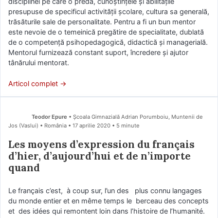
disciplinei pe care o predă, cunoștințele şi abilitățile
presupuse de specificul activității școlare, cultura sa generală,
trăsăturile sale de personalitate. Pentru a fi un bun mentor
este nevoie de o temeinică pregătire de specialitate, dublată
de o competență psihopedagogică, didactică şi managerială.
Mentorul furnizează constant suport, încredere şi ajutor
tânărului mentorat.
Articol complet →
Teodor Epure
• Școala Gimnazială Adrian Porumboiu, Muntenii de
Jos (Vaslui) • România
17 aprilie 2020
• 5 minute
Les moyens d’expression du français
d’hier, d’aujourd’hui et de n’importe
quand
Le français c’est, à coup sur, l’un des plus connu langages
du monde entier et en même temps le berceau des concepts
et des idées qui remontent loin dans l’histoire de l’humanité.