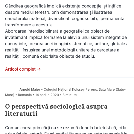
Gândirea geografică implică existența concepției științifice
despre mediul terestru prin demonstrarea și ilustrarea
caracterului material, diversificat, cognoscibil și permanenta
transformare a acestuia.
Abordarea interdisciplinară a geografiei ca obiect de
învățământ implică formarea la elevi a unui sistem integrat de
cunoștințe, crearea unei imagini sistematice, unitare, globale a
realității, însușirea unei metodologii unitare de cercetare a
realității, comună celorlalte obiecte de studiu.
Articol complet →
Arnold Maier
• Colegiul Național Kolcsey Ferenc, Satu Mare (Satu-
Mare) • România
14 aprilie 2020
• 3 minute
O perspectivă sociologică asupra
literaturii
Comunicarea prin cărţi nu se rezumă doar la beletristică, ci la
orice fel de lectură. Dacă astăzi literatura ne este transmisă în