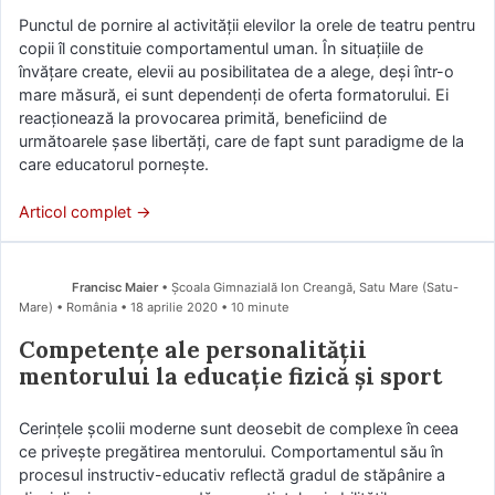
Punctul de pornire al activităţii elevilor la orele de teatru pentru
copii îl constituie comportamentul uman. În situaţiile de
învăţare create, elevii au posibilitatea de a alege, deşi într-o
mare măsură, ei sunt dependenţi de oferta formatorului. Ei
reacţionează la provocarea primită, beneficiind de
următoarele şase libertăţi, care de fapt sunt paradigme de la
care educatorul porneşte.
Articol complet →
Francisc Maier
• Școala Gimnazială Ion Creangă, Satu Mare (Satu-
Mare) • România
18 aprilie 2020
• 10 minute
Competențe ale personalității
mentorului la educație fizică și sport
Cerințele școlii moderne sunt deosebit de complexe în ceea
ce privește pregătirea mentorului. Comportamentul său în
procesul instructiv-educativ reflectă gradul de stăpânire a