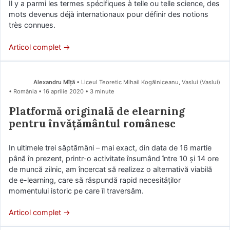
Il y a parmi les termes spécifiques à telle ou telle science, des
mots devenus déjà internationaux pour définir des notions
très connues.
Articol complet →
Alexandru Mîță
• Liceul Teoretic Mihail Kogălniceanu, Vaslui (Vaslui)
• România
16 aprilie 2020
• 3 minute
Platformă originală de elearning
pentru învățământul românesc
In ultimele trei săptămâni – mai exact, din data de 16 martie
până în prezent, printr-o activitate însumând între 10 și 14 ore
de muncă zilnic, am încercat să realizez o alternativă viabilă
de e-learning, care să răspundă rapid necesităților
momentului istoric pe care îl traversăm.
Articol complet →