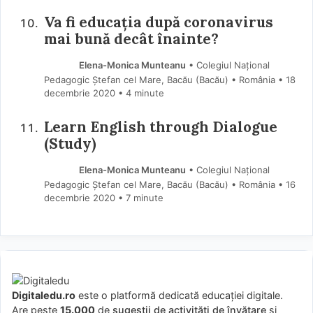
Va fi educația după coronavirus
mai bună decât înainte?
Elena-Monica Munteanu
• Colegiul Național
Pedagogic Ștefan cel Mare, Bacău (Bacău) • România
18
decembrie 2020
• 4 minute
Learn English through Dialogue
(Study)
Elena-Monica Munteanu
• Colegiul Național
Pedagogic Ștefan cel Mare, Bacău (Bacău) • România
16
decembrie 2020
• 7 minute
Digitaledu.ro
este o platformă dedicată educației digitale.
Are peste
15.000
de
sugestii de activități de învățare
și