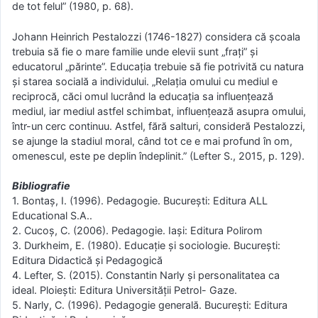
de tot felul” (1980, p. 68).
Johann Heinrich Pestalozzi (1746-1827) considera că școala
trebuia să fie o mare familie unde elevii sunt „frați” și
educatorul „părinte”. Educația trebuie să fie potrivită cu natura
și starea socială a individului. „Relația omului cu mediul e
reciprocă, căci omul lucrând la educația sa influențează
mediul, iar mediul astfel schimbat, influențează asupra omului,
într-un cerc continuu. Astfel, fără salturi, consideră Pestalozzi,
se ajunge la stadiul moral, când tot ce e mai profund în om,
omenescul, este pe deplin îndeplinit.” (Lefter S., 2015, p. 129).
Bibliografie
1. Bontaș, I. (1996). Pedagogie. București: Editura ALL
Educational S.A..
2. Cucoș, C. (2006). Pedagogie. Iași: Editura Polirom
3. Durkheim, E. (1980). Educație și sociologie. București:
Editura Didactică și Pedagogică
4. Lefter, S. (2015). Constantin Narly și personalitatea ca
ideal. Ploiești: Editura Universității Petrol- Gaze.
5. Narly, C. (1996). Pedagogie generală. București: Editura