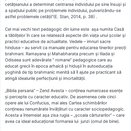
cetățeanului a determinat centrarea individului pe sine însuși și
a spațiului public pe problemele individului, pulverizându-se
astfel problemele cetății”(E. Stan, 2014, p. 38) .
Cel mai vechi text pedagogic din lume este așa numita Casă
a tăblițelor în care se relatează aspecte din viața unui școlar și
practici educative de actualitate. Vedele – imnuri sacre
hinduse – au servit ca manuale pentru educarea tinerilor preoți
brahmani. Ramayana și Mahabharata precum și Iliada și
Odiseea sunt adevărate ” romane” pedagogice care au
educat grecii în epoca arhaică și hidușii în autoeducația
yoghină de tip brahmanic menită să îl ajute pe practicant să
atingă idealurile perfecțiunii și imortalității.
„Biblia persana” – Zend Avesta – conținea numeroase esențe
și percepte cu caracter educativ. De asemenea cele cinci
opere ale lui Confucius, mai ales Cartea schimbărilor
conțineau nenumărate învățături cu caracter sociopedagogic.
Acesta a întemeiat așa zisa rugia – „școala cărturarilor” – care
avea ca ideal educațional formarea lui junzi (omul de bine).