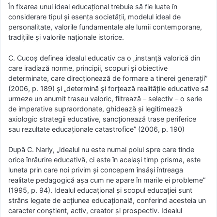
În fixarea unui ideal educațional trebuie să fie luate în
considerare tipul și esența societății, modelul ideal de
personalitate, valorile fundamentale ale lumii contemporane,
tradițiile și valorile naționale istorice.
C. Cucoș definea idealul educativ ca o „instanță valorică din
care iradiază norme, principii, scopuri și obiective
determinate, care direcționează de formare a tinerei generații”
(2006, p. 189) și „determină și forțează realitățile educative să
urmeze un anumit traseu valoric, filtrează – selectiv – o serie
de imperative supraordonate, ghidează și legitimează
axiologic strategii educative, sancționează trase periferice
sau rezultate educaționale catastrofice” (2006, p. 190)
După C. Narly, „idealul nu este numai polul spre care tinde
orice înrâurire educativă, ci este în același timp prisma, este
luneta prin care noi privim și concepem însăși întreaga
realitate pedagogică așa cum ne apare în marile ei probleme”
(1995, p. 94). Idealul educațional și scopul educației sunt
strâns legate de acțiunea educațională, conferind acesteia un
caracter conștient, activ, creator și prospectiv. Idealul