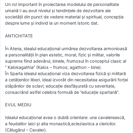
Un rol important în proiectarea modelului de personalitate
umană l-au avut nivelul și tendințele de dezvoltare ale
societății din punct de vedere material și spiritual, concepția
despre lume și individ la un moment istoric dat.
ANTICHITATE
În Atena, idealul educațional urmărea dezvoltarea armonioasă
a personalității în plan estetic, moral, fizic și militar, valorile
supreme fiind adevărul, binele, frumosul în conceptul clasic al
” Kalokagathia” (Kalos – frumos; agathon – bine).
În Sparta idealul educațional viza dezvoltarea fizică și militară
a cetățenilor liberi, ideal izvorât din necesitatea asigurării forței
stăpânilor de sclavi; educație desfășurată cu severitate,
consacrând astfel celebra formulă de ”educație spartană”.
EVUL MEDIU
Idealul educațional avea o dublă orientare: una cavalerească,
a feudalilor laici și alta monastică,ecleziastica a clericilor.
(Călugărul – Cavaler).