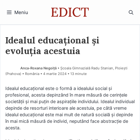
Sari
la
Meniu
conținut
Idealul educațional și
evoluția acestuia
Anca-Roxana Negoiță
• Școala Gimnazială Radu Stanian, Ploiești
(Prahova) • România
4 martie 2024
• 13 minute
Idealul educațional este o formă a idealului social și
profesional, acesta depinzând în mare măsură de cerințele
societății și mai puțin de aspirațiile individului. Idealul individual
depinde de resorturi interioare ale acestuia, pe câtă vreme
idealul educațional este mai mult de natură socială și depinde
în mai mică măsură de individ, neputând face abstracție de
acesta.