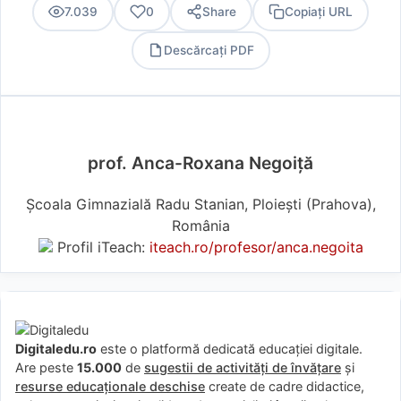
7.039
0
Share
Copiați URL
Descărcați PDF
PDF
prof. Anca-Roxana Negoiță
Școala Gimnazială Radu Stanian, Ploiești (Prahova),
România
Profil iTeach:
iteach.ro/profesor/anca.negoita
Digitaledu.ro
este o platformă dedicată educației digitale.
Are peste
15.000
de
sugestii de activități de învățare
și
resurse educaționale deschise
create de cadre didactice,