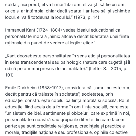
soldat, nici preot; el va fi mai întâi om; el va ști să fie un om,
orice s-ar întâmpla; chiar dacă soarta l-ar face să-și schimbe
locul, el va fi totdeuna la locul lui.” (1973, p. 14)
Immanuel Kant (1724-1804) vedea idealul educațional ca
personalitate morală „nimic altceva decât libertatea unei ființe
raționale din punct de vedere al legilor etice.”
„Kant deosebește personalitatea în sens etic și personalitatea
în sens transcendental sau psihologic (natura care cugetă și îl
ridică pe om mai presus de animalitate).” (Lefter S. , 2015, p.
101)
Emile Durkheim (1858-1917), considera că: „omul nu este om,
decât pentru că trăiește în societate”; societatea, prin
educație, construiește copilul ca ființă morală și socială. Rolul
educației fiind acela de a forma în om ființa socială, care este
”un sistem de idei, sentimente și obiceiuri, care exprimă în noi,
personalitatea noastră sau grupurile diferite din care facem
parte; așa sunt credințele religioase, credințele și practicele
morale, tradițiile naționale sau profesionale, opiniile colective