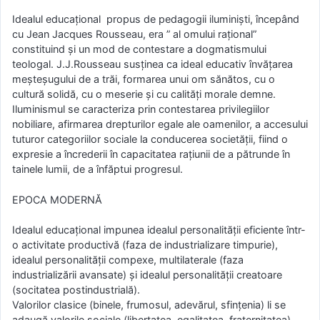
Idealul educațional propus de pedagogii iluminiști, începând
cu Jean Jacques Rousseau, era ” al omului rațional”
constituind și un mod de contestare a dogmatismului
teologal. J.J.Rousseau susținea ca ideal educativ învățarea
meșteșugului de a trăi, formarea unui om sănătos, cu o
cultură solidă, cu o meserie și cu calități morale demne.
Iluminismul se caracteriza prin contestarea privilegiilor
nobiliare, afirmarea drepturilor egale ale oamenilor, a accesului
tuturor categoriilor sociale la conducerea societății, fiind o
expresie a încrederii în capacitatea rațiunii de a pătrunde în
tainele lumii, de a înfăptui progresul.
EPOCA MODERNĂ
Idealul educațional impunea idealul personalității eficiente într-
o activitate productivă (faza de industrializare timpurie),
idealul personalității compexe, multilaterale (faza
industrializării avansate) și idealul personalității creatoare
(socitatea postindustrială).
Valorilor clasice (binele, frumosul, adevărul, sfințenia) li se
adaugă valorile sociale (libertatea, egalitatea, fraternitatea),