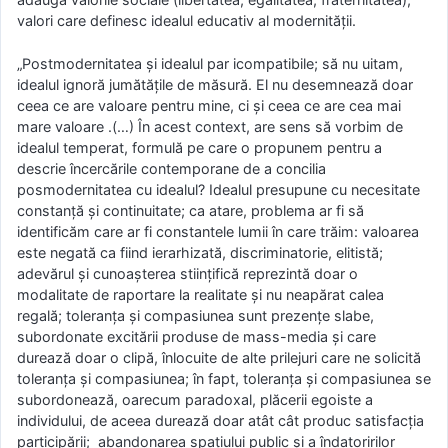
valori care definesc idealul educativ al modernității.
„Postmodernitatea și idealul par icompatibile; să nu uitam,
idealul ignoră jumătățile de măsură. El nu desemnează doar
ceea ce are valoare pentru mine, ci și ceea ce are cea mai
mare valoare .(…) În acest context, are sens să vorbim de
idealul temperat, formulă pe care o propunem pentru a
descrie încercările contemporane de a concilia
posmodernitatea cu idealul? Idealul presupune cu necesitate
constanță și continuitate; ca atare, problema ar fi să
identificăm care ar fi constantele lumii în care trăim: valoarea
este negată ca fiind ierarhizată, discriminatorie, elitistă;
adevărul și cunoașterea stiințifică reprezintă doar o
modalitate de raportare la realitate și nu neapărat calea
regală; toleranța și compasiunea sunt prezențe slabe,
subordonate excitării produse de mass-media și care
durează doar o clipă, înlocuite de alte prilejuri care ne solicită
toleranța și compasiunea; în fapt, toleranța și compasiunea se
subordonează, oarecum paradoxal, plăcerii egoiste a
individului, de aceea durează doar atât cât produc satisfacția
participării; abandonarea spațiului public și a îndatoririlor