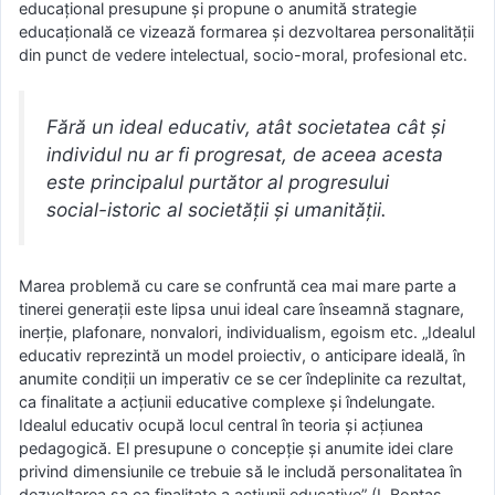
educațional presupune și propune o anumită strategie
educațională ce vizează formarea și dezvoltarea personalității
din punct de vedere intelectual, socio-moral, profesional etc.
Fără un ideal educativ, atât societatea cât și
individul nu ar fi progresat, de aceea acesta
este principalul purtător al progresului
social-istoric al societății și umanității.
Marea problemă cu care se confruntă cea mai mare parte a
tinerei generații este lipsa unui ideal care înseamnă stagnare,
inerție, plafonare, nonvalori, individualism, egoism etc. „Idealul
educativ reprezintă un model proiectiv, o anticipare ideală, în
anumite condiții un imperativ ce se cer îndeplinite ca rezultat,
ca finalitate a acțiunii educative complexe și îndelungate.
Idealul educativ ocupă locul central în teoria și acțiunea
pedagogică. El presupune o concepție și anumite idei clare
privind dimensiunile ce trebuie să le includă personalitatea în
dezvoltarea sa ca finalitate a acțiunii educative” (I. Bontaș,