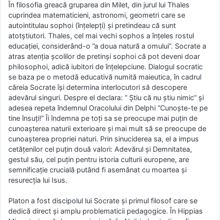
În filosofia greacă gruparea din Milet, din jurul lui Thales
cuprindea matematicieni, astronomi, geometri care se
autointitulau sophoi (înțelepți) și pretindeau că sunt
atotștiutori. Thales, cel mai vechi sophos a înțeles rostul
educației, considerând-o ”a doua natură a omului”. Socrate a
atras atenția școlilor de pretinși sophoi că pot deveni doar
philosophoi, adică iubitori de înțelepciune. Dialogul socratic
se baza pe o metodă educativă numită maieutica, în cadrul
căreia Socrate își determina interlocutori să descopere
adevărul singuri. Despre el declara: ” Știu că nu știu nimic” și
adesea repeta îndemnul Oracolului din Delphi ”Cunoște-te pe
tine însuți!” Îi îndemna pe toți sa se preocupe mai puțin de
cunoașterea naturii exterioare și mai mult să se preocupe de
cunoașterea propriei naturi. Prin sinuciderea sa, el a impus
cetățenilor cel puțin două valori: Adevărul și Demnitatea,
gestul său, cel puțin pentru istoria culturii europene, are
semnificație crucială putând fi asemănat cu moartea și
resurecția lui Isus.
Platon a fost discipolul lui Socrate și primul filosof care se
dedică direct și amplu problematicii pedagogice. În Hippias