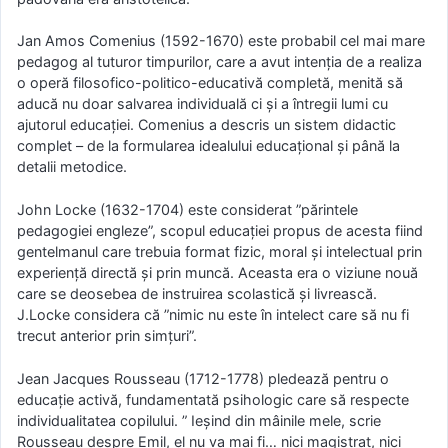
Jan Amos Comenius (1592-1670) este probabil cel mai mare
pedagog al tuturor timpurilor, care a avut intenția de a realiza
o operă filosofico-politico-educativă completă, menită să
aducă nu doar salvarea individuală ci și a întregii lumi cu
ajutorul educației. Comenius a descris un sistem didactic
complet – de la formularea idealului educațional și până la
detalii metodice.
John Locke (1632-1704) este considerat ”părintele
pedagogiei engleze”, scopul educației propus de acesta fiind
gentelmanul care trebuia format fizic, moral și intelectual prin
experiență directă și prin muncă. Aceasta era o viziune nouă
care se deosebea de instruirea scolastică și livrească.
J.Locke considera că ”nimic nu este în intelect care să nu fi
trecut anterior prin simțuri”.
Jean Jacques Rousseau (1712-1778) pledează pentru o
educație activă, fundamentată psihologic care să respecte
individualitatea copilului. ” Ieșind din mâinile mele, scrie
Rousseau despre Emil, el nu va mai fi… nici magistrat, nici