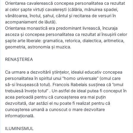
Orientarea cavalerească concepea personalitatea ca rezultat
al celor șapte virtuți cavalerești (călăria, mânuirea spadei,
vânătoarea, înotul, șahul, cântul și recitarea de versuri în
acompaniament de lăută).
Orientarea monastică era predominant livrească, încuraja
asceza și concepea personalitatea ca rezultat al însușirii celor
șapte arte liberale: gramatica, retorica, dialectica, aritmetica,
geometria, astronomia și muzica.
RENAȘTEREA
Ca urmare a dezvoltării științelor, idealul educativ concepea
personalitatea în spiritul unui ”homo universale” (omul care
să-si însușească totul). Francois Rabelais susținea că ”omul
trebuiesă învețe totul” . Un astfel de ideal putea fi conceput în
acea perioadă pentru că cunoașterea era mai puțin
dezvoltată, dar astăzi el nu poate fi realizat pentru că
cunoașterea umană a cunoscut o mare dezvoltare
informațională.
ILUMINISMUL