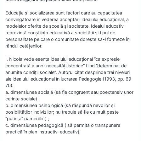
Educația și socializarea sunt factori care au capacitatea
convingătoare în vederea acceptării idealului educațional, a
modelelor oferite de școală și societate. Idealul educativ
reprezintă conștiința educativă a societății și tipul de
personalitate pe care o comunitate dorește să-l formeze în
rândul cetățenilor.
I. Nicola vede esența idealului educațional ”ca expresie
concentrată a unor necesități istorice” fiind ”determinat de
anumite condiții sociale”. Autorul citat desprinde trei niveluri
ale idealului educațional în lucrarea Pedagogie (1993, pp. 69-
70):
a. dimensiunea socială (să fie congruent sau coextensiv unor
cerințe sociale) ;
b. dimensiunea psihologică (să răspundă nevoilor și
posibilităților indivizilor; nu trebuie să fie cu mult peste
”putința” oamenilor) ;
c. dimensiunea pedagogică ( să permită o transpunere
practică în plan instructiv-educativ).