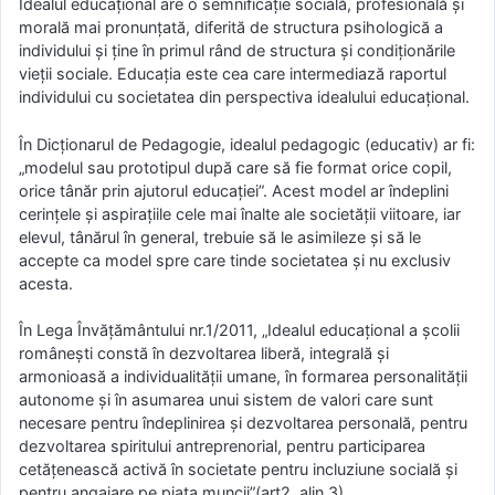
Idealul educațional are o semnificație socială, profesională și
morală mai pronunțată, diferită de structura psihologică a
individului și ține în primul rând de structura și condiționările
vieții sociale. Educația este cea care intermediază raportul
individului cu societatea din perspectiva idealului educațional.
În Dicționarul de Pedagogie, idealul pedagogic (educativ) ar fi:
„modelul sau prototipul după care să fie format orice copil,
orice tânăr prin ajutorul educației”. Acest model ar îndeplini
cerințele și aspirațiile cele mai înalte ale societății viitoare, iar
elevul, tânărul în general, trebuie să le asimileze și să le
accepte ca model spre care tinde societatea și nu exclusiv
acesta.
În Lega Învățământului nr.1/2011, „Idealul educațional a școlii
românești constă în dezvoltarea liberă, integrală și
armonioasă a individualității umane, în formarea personalității
autonome și în asumarea unui sistem de valori care sunt
necesare pentru îndeplinirea și dezvoltarea personală, pentru
dezvoltarea spiritului antreprenorial, pentru participarea
cetățenească activă în societate pentru incluziune socială și
pentru angajare pe piața muncii”(art2, alin.3)