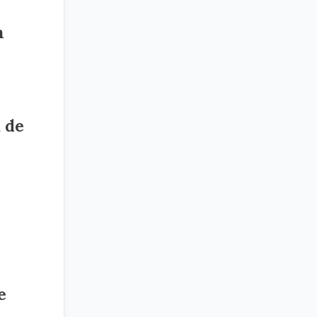
n
 de
e