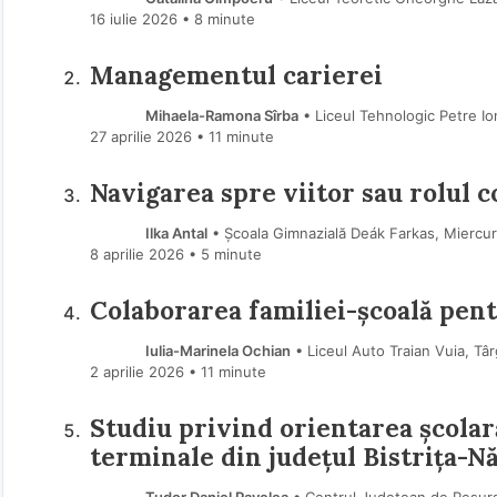
16 iulie 2026
• 8 minute
Managementul carierei
Mihaela-Ramona Sîrba
• Liceul Tehnologic Petre I
27 aprilie 2026
• 11 minute
Navigarea spre viitor sau rolul con
Ilka Antal
• Școala Gimnazială Deák Farkas, Miercur
8 aprilie 2026
• 5 minute
Colaborarea familiei-școală pent
Iulia-Marinela Ochian
• Liceul Auto Traian Vuia, Târ
2 aprilie 2026
• 11 minute
Studiu privind orientarea școlară
terminale din județul Bistrița-N