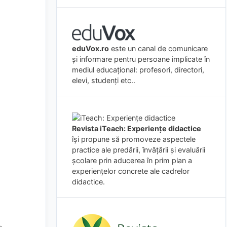
eduVox.ro
este un canal de comunicare
și informare pentru persoane implicate în
mediul educațional: profesori, directori,
elevi, studenți etc..
Revista iTeach: Experienţe didactice
îşi propune să promoveze aspectele
practice ale predării, învăţării şi evaluării
şcolare prin aducerea în prim plan a
experienţelor concrete ale cadrelor
didactice.