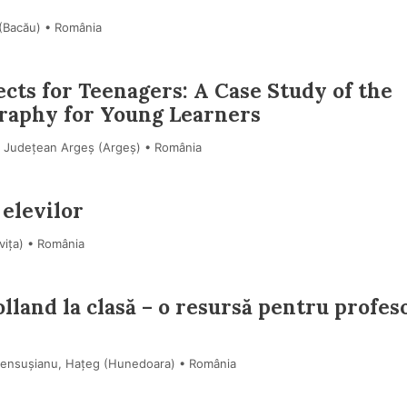
 (Bacău) • România
cts for Teenagers: A Case Study of the
aphy for Young Learners
r Județean Argeș (Argeş) • România
 elevilor
viţa) • România
olland la clasă – o resursă pentru profes
Densușianu, Hațeg (Hunedoara) • România