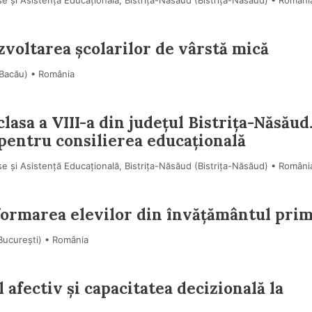
 și Asistență Educațională, Bistrița-Năsăud (Bistriţa-Năsăud) • Români
zvoltarea școlarilor de vârstă mică
(Bacău) • România
lasa a VIII-a din județul Bistrița-Năsăud
 pentru consilierea educațională
 și Asistență Educațională, Bistrița-Năsăud (Bistriţa-Năsăud) • Români
n formarea elevilor din învățământul pri
Bucureşti) • România
 afectiv și capacitatea decizională la