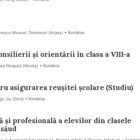
onescu Muscel, Domnești (Argeş) • România
silierii și orientării în clasa a VIII-a
ea Nirajului (Mureş) • România
ru asigurarea reușitei școlare (Studiu)
gu Jiu (Gorj) • România
 și profesională a elevilor din clasele
ăsăud