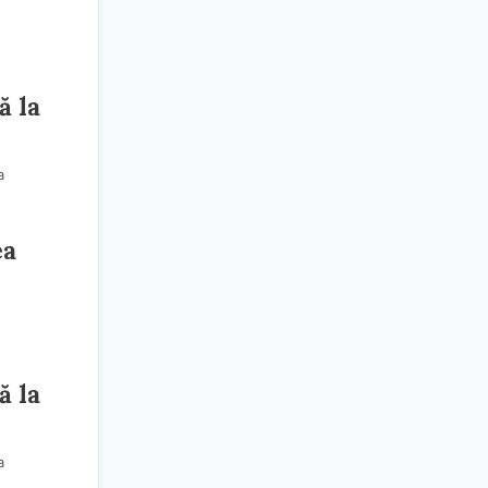
ă la
a
ea
ă la
a