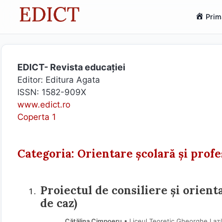
Sari
Prim
la
conținut
EDICT- Revista educației
Editor: Editura Agata
ISSN: 1582-909X
www.edict.ro
Coperta 1
Categoria: Orientare școlară și profe
Proiectul de consiliere și orient
de caz)
Cătălina Cimpoeru
• Liceul Teoretic Gheorghe Lazăr