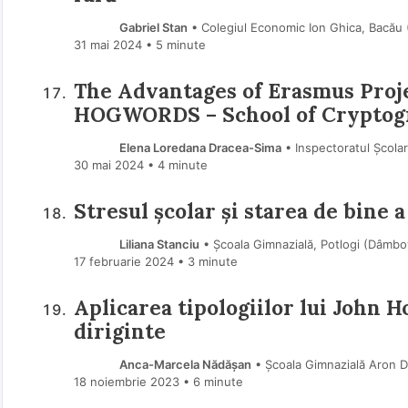
Gabriel Stan
• Colegiul Economic Ion Ghica, Bacău
31 mai 2024
• 5 minute
The Advantages of Erasmus Proje
HOGWORDS – School of Cryptogr
Elena Loredana Dracea-Sima
• Inspectoratul Școla
30 mai 2024
• 4 minute
Stresul școlar și starea de bine a
Liliana Stanciu
• Școala Gimnazială, Potlogi (Dâmbo
17 februarie 2024
• 3 minute
Aplicarea tipologiilor lui John H
diriginte
Anca-Marcela Nădășan
• Școala Gimnazială Aron 
18 noiembrie 2023
• 6 minute