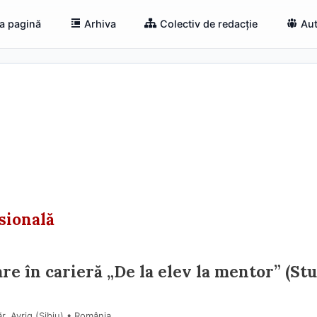
a pagină
Arhiva
Colectiv de redacție
Aut
sională
are în carieră „De la elev la mentor” (St
, Avrig (Sibiu) • România