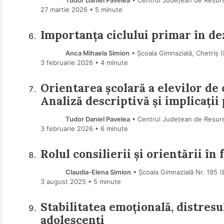
Tudor Daniel Pavelea
• Centrul Județean de Resurse
27 martie 2026
• 5 minute
Importanța ciclului primar în de
Anca Mihaela Simion
• Școala Gimnazială, Chetriș 
3 februarie 2026
• 4 minute
Orientarea școlară a elevilor de c
Analiză descriptivă și implicații
Tudor Daniel Pavelea
• Centrul Județean de Resurse
3 februarie 2026
• 6 minute
Rolul consilierii și orientării î
Claudia-Elena Simion
• Școala Gimnazială Nr. 195 (
3 august 2025
• 5 minute
Stabilitatea emoțională, distresul
adolescenți