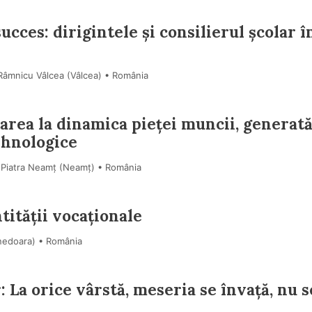
cces: dirigintele și consilierul școlar î
 Râmnicu Vâlcea (Vâlcea) • România
area la dinamica pieței muncii, generată
ehnologice
, Piatra Neamț (Neamţ) • România
tității vocaționale
unedoara) • România
La orice vârstă, meseria se învață, nu s