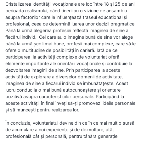
Cristalizarea identității vocaționale are loc între 18 și 25 de ani,
perioada realismului, când tinerii au o viziune de ansamblu
asupra factorilor care le influențează traseul educațional și
profesional, ceea ce determină luarea unor decizii pragmatice.
Până la urmă alegerea profesiei reflectă imaginea de sine a
fiecărui individ. Cei care au o imagine bună de sine vor alege
până la urmă școli mai bune, profesii mai complexe, care să le
ofere o multitudine de posibilități în carieră. Iată de ce
participarea la activități complexe de voluntariat oferă
elemente importante ale orientării vocaționale și contribuie la
dezvoltarea imaginii de sine. Prin participarea la aceste
activități de explorare a diverselor domenii de activitate,
imaginea de sine a fiecărui individ se îmbunătățește. Acest
lucru conduc la o mai bună autocunoaștere și orientare
pozitivă asupra caracteristicilor personale. Participând la
aceste activități, în final înveți să-ți promovezi ideile personale
și să muncești pentru realizarea lor.
În concluzie, voluntariatul devine din ce în ce mai mult o sursă
de acumulare a noi experiențe și de dezvoltare, atât
profesională cât și personală, pentru tânăra generație.