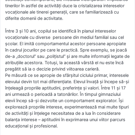
tinerilor în astfel de activități duce la cristalizarea intereselor
vocaționale ale tinerei generații, care se familiarizează cu
diferite domenii de activitate.
Între 3 și 10 ani, copilul se identifică în planul intereselor
vocaționale cu diverse persoane din mediul familial sau cel
școlar. El imită comportamentul acestor persoane apropiate
în cadrul jocurilor pe care le practică. Spre exemplu, se joacă
de-a „doctorul” sau „polițistul” și are multe informații legate de
atribuțiile acestora. Totuși, la această vârstă el nu este încă
pregătit să ia o decizie privind viitoarea carieră.
Pe măsură ce se apropie de sfârșitul ciclului primar, interesele
elevului devin tot mai diferențiate. Elevul învață și începe să-și
înțeleagă propriile aptitudini, preferințe și valori. Între 11 și 17
ani urmează o perioadă a tatonărilor. În timpul gimnaziului
elevii încep să-și dezvolte un comportament explorator. Își
explorează propriile interese, experimentează mai multe tipuri
de activități și înțelege necesitatea de a lua în considerare
balanța interese – aptitudini în exprimarea unui viitor parcurs
educațional și profesional.