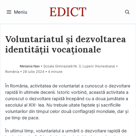
Sari
la
Meniu
conținut
Voluntariatul și dezvoltarea
identității vocaționale
Melania Nan
• Școala Gimnazială Nr. 3, Lupeni (Hunedoara) •
România
28 iulie 2024
• 4 minute
În România, activitatea de voluntariat a cunoscut o dezvoltare
rapidă în ultimele decenii. Istoric vorbind, această activitate a
cunoscut o dezvoltare rapidă începând cu a doua jumătate a
secolului al XIX- lea. Nu trebuie uitate faptele și sacrificiile
voluntarilor din timpul celor două conflagrații mondiale, dar și
pe timp de pace.
În ultimul timp, voluntariatul a urmărit o dezvoltare rapidă de