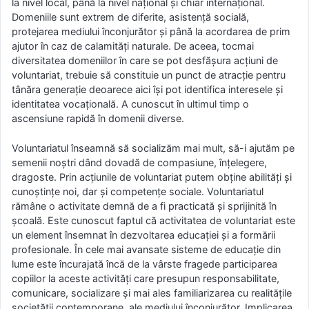
la nivel local, până la nivel național și chiar internațional.
Domeniile sunt extrem de diferite, asistență socială,
protejarea mediului înconjurător și până la acordarea de prim
ajutor în caz de calamități naturale. De aceea, tocmai
diversitatea domeniilor în care se pot desfășura acțiuni de
voluntariat, trebuie să constituie un punct de atracție pentru
tânăra generație deoarece aici își pot identifica interesele și
identitatea vocațională. A cunoscut în ultimul timp o
ascensiune rapidă în domenii diverse.
Voluntariatul înseamnă să socializăm mai mult, să-i ajutăm pe
semenii noștri dând dovadă de compasiune, înțelegere,
dragoste. Prin acțiunile de voluntariat putem obține abilități și
cunoștințe noi, dar și competențe sociale. Voluntariatul
rămâne o activitate demnă de a fi practicată și sprĳinită în
școală. Este cunoscut faptul că activitatea de voluntariat este
un element însemnat în dezvoltarea educației și a formării
profesionale. În cele mai avansate sisteme de educație din
lume este încurajată încă de la vârste fragede participarea
copiilor la aceste activități care presupun responsabilitate,
comunicare, socializare și mai ales familiarizarea cu realitățile
societății contemporane, ale mediului înconjurător. Implicarea